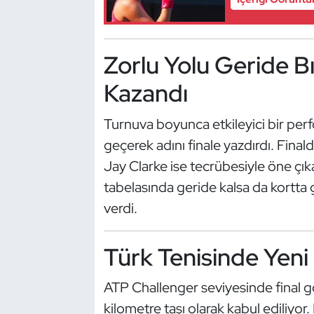
Güreş
Halter
Zorlu Yolu Geride Bı
Hava Sporları
Kazandı
Hentbol
Turnuva boyunca etkileyici bir perf
geçerek adını finale yazdırdı. Finald
İşitme Engelli Sporcular
Jay Clarke ise tecrübesiyle öne çık
Judo ve Kuraş
tabelasında geride kalsa da kortta
verdi.
Kano ve Rafting
Türk Tenisinde Yeni 
Karate
ATP Challenger seviyesinde final g
Kayak
kilometre taşı olarak kabul ediliyor.