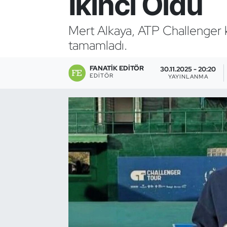
İkinci Oldu
Bocce Bowling Dart
Mert Alkaya, ATP Challenger kar
tamamladı.
Boks
FANATIK EDITÖR
Briç
30.11.2025 - 20:20
EDITÖR
YAYINLANMA
Buz Hokeyi
Buz Pateni
Çim Hokeyi
Cimnastik
Curling
Dağcılık