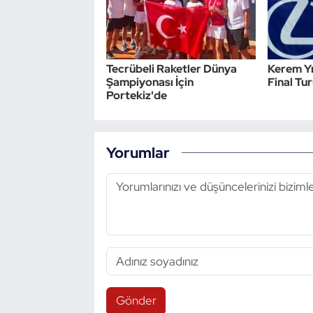
Triatlon
Voleybol
Tecrübeli Raketler Dünya
Kerem Y
Şampiyonası İçin
Final Tu
Portekiz'de
Vücut Geliştirme Fitness
Wushu Kungfu
Yorumlar
Yelken
Yüzme
Gönder