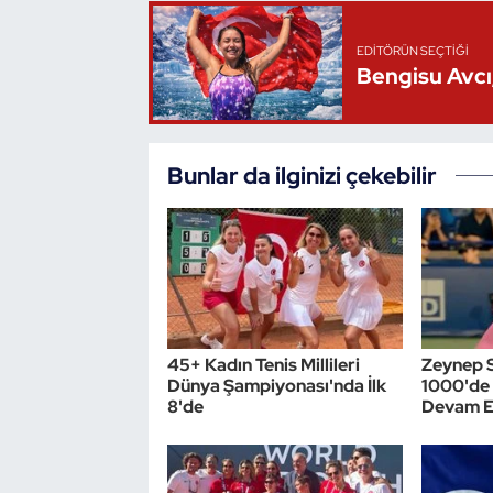
Oryantiring
EDITÖRÜN SEÇTIĞI
Bengisu Avcı,
Özel Sporcular
Paralimpik
Bunlar da ilginizi çekebilir
Ragbi
Satranç
Su Topu
45+ Kadın Tenis Millileri
Zeynep 
Sualtı Sporları
Dünya Şampiyonası'nda İlk
1000'de 
8'de
Devam E
Tekvando
Tenis