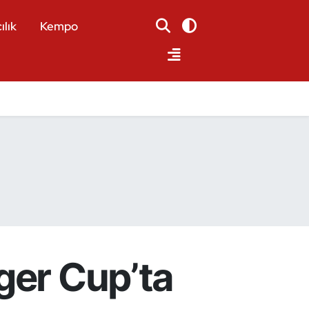
ılık
Kempo
ger Cup’ta