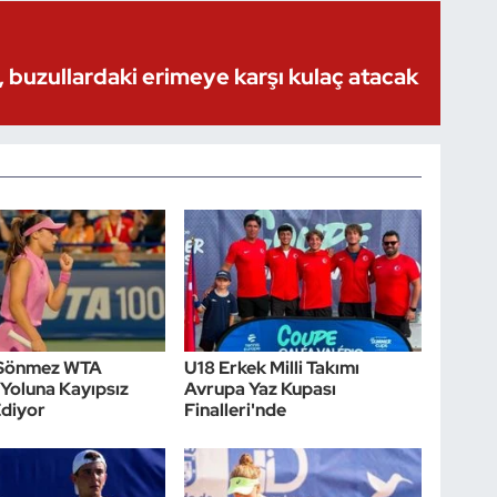
 buzullardaki erimeye karşı kulaç atacak
Sönmez WTA
U18 Erkek Milli Takımı
Yoluna Kayıpsız
Avrupa Yaz Kupası
diyor
Finalleri'nde