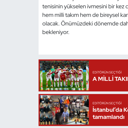
Kempo
tenisinin yükselen ivmesini bir kez
hem milli takım hem de bireysel ka
Kick Boks
olacak. Önümüzdeki dönemde daha
bekleniyor.
Kürek
Masa Tenisi
Modern Pentatlon
EDITÖRÜN SEÇTIĞI
Motor Sporları
A MİLLİ TAK
Muay Thai
EDITÖRÜN SEÇTIĞI
Okçuluk
İstanbul’da 
tamamlandı
Optimist