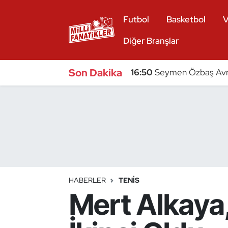
Futbol
Basketbol
V
Atıcılık
Diğer Branşlar
Atletizm
Son Dakika
16:50
Seymen Özbaş Avru
Badminton
Basketbol
Beyzbol
Bilardo
HABERLER
TENIS
Mert Alkaya,
Binicilik
Bisiklet