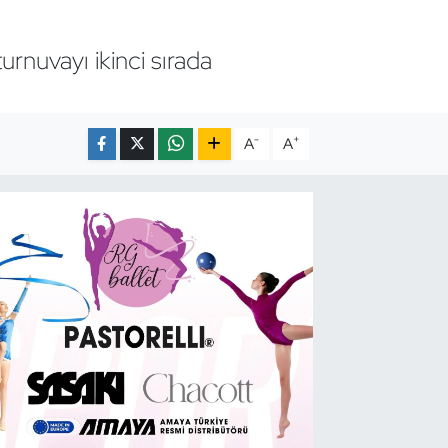
urnuvayı ikinci sırada
-
+
A
A