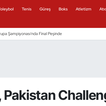
oleybol
Tenis
Güreş
Boks
Atletizm
Atıc
pa Şampiyonası'nda Final Peşinde
 Pakistan Challen