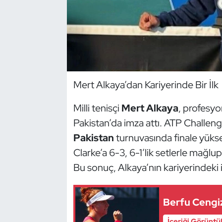
Dans Sporları
Dövüş Sanatı
E-Spor
Mert Alkaya’dan Kariyerinde Bir İlk
Eskrim
Milli tenisçi
Mert Alkaya
, profesyo
Pakistan’da imza attı. ATP Challen
Futbol
Pakistan
turnuvasında finale yüksel
Futsal
Clarke’a 6-3, 6-1’lik setlerle mağlu
Bu sonuç, Alkaya’nın kariyerindeki il
Genel
Golf
Berfu Cengiz
İçeriği Görüntü