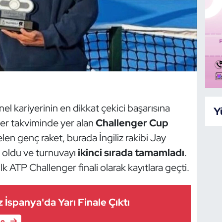
nel kariyerinin en dikkat çekici başarısına
Y
ger takviminde yer alan
Challenger Cup
en genç raket, burada İngiliz rakibi Jay
p oldu ve turnuvayı
ikinci sırada tamamladı
.
k ATP Challenger finali olarak kayıtlara geçti.
 İspanya'da Yarı Finale Çıktı
le