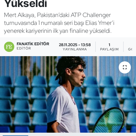
Yükseldi
Bocce Bowling Dart
Mert Alkaya, Pakistan’daki ATP Challenger
turnuvasında 1 numaralı seri başı Elias Ymer’i
Boks
yenerek kariyerinin ilk yarı finaline yükseldi.
Briç
FANATIK EDITÖR
28.11.2025 - 13:58
1
EDITÖR
YAYINLANMA
PAYLAŞIM
GÖS
Buz Hokeyi
Buz Pateni
Çim Hokeyi
Cimnastik
Curling
Dağcılık