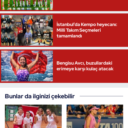
Triatlon
İstanbul’da Kempo heyecanı:
Voleybol
Milli Takım Seçmeleri
tamamlandı
Vücut Geliştirme Fitness
Wushu Kungfu
Bengisu Avcı, buzullardaki
erimeye karşı kulaç atacak
Yelken
Yüzme
Bunlar da ilginizi çekebilir