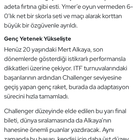
Güreş
adeta fırtına gibi esti. Ymer’e oyun vermeden 6-
0’lık net bir skorla seti ve maçı alarak korttan
Halter
büyük bir özgüvenle ayrıldı.
Hava Sporları
Genç Yetenek Yükselişte
Henüz 20 yaşındaki Mert Alkaya, son
Hentbol
dönemlerde gösterdiği istikrarlı performansla
İşitme Engelli Sporcular
dikkatleri üzerine çekiyor. ITF turnuvalarındaki
başarılarının ardından Challenger seviyesine
Judo ve Kuraş
geçiş yapan genç raket, burada da adaptasyon
sürecini hızla tamamladı.
Kano ve Rafting
Challenger düzeyinde elde edilen bu yarı final
Karate
bileti, dünya sıralamasında da Alkaya’nın
hanesine önemli puanlar yazdıracak. Aynı
Kayak
zamanda bu başarı, kendisi için daha üst düzey