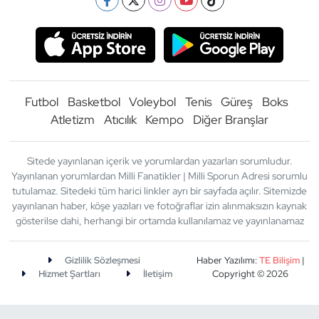
Futbol
Basketbol
Voleybol
Tenis
Güreş
Boks
Atletizm
Atıcılık
Kempo
Diğer Branşlar
Sitede yayınlanan içerik ve yorumlardan yazarları sorumludur.
Yayınlanan yorumlardan Milli Fanatikler | Milli Sporun Adresi sorumlu
tutulamaz. Sitedeki tüm harici linkler ayrı bir sayfada açılır. Sitemizde
yayınlanan haber, köşe yazıları ve fotoğraflar izin alınmaksızın kaynak
gösterilse dahi, herhangi bir ortamda kullanılamaz ve yayınlanamaz
Gizlilik Sözleşmesi
Haber Yazılımı:
TE Bilişim
|
Hizmet Şartları
İletişim
Copyright © 2026