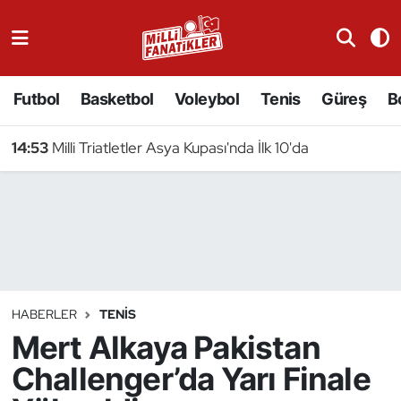
Atıcılık
Futbol
Basketbol
Voleybol
Tenis
Güreş
B
Atletizm
14:53
Milli Triatletler Asya Kupası'nda İlk 10'da
Badminton
Basketbol
Beyzbol
Bilardo
HABERLER
TENIS
Mert Alkaya Pakistan
Binicilik
Challenger’da Yarı Finale
Bisiklet