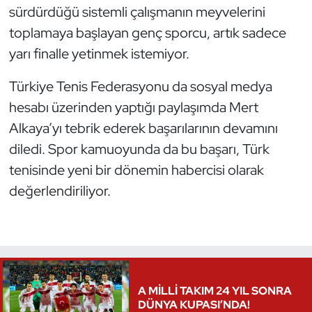
sürdürdüğü sistemli çalışmanın meyvelerini
Oryantiring
toplamaya başlayan genç sporcu, artık sadece
yarı finalle yetinmek istemiyor.
Özel Sporcular
Türkiye Tenis Federasyonu da sosyal medya
Paralimpik
hesabı üzerinden yaptığı paylaşımda Mert
Ragbi
Alkaya’yı tebrik ederek başarılarının devamını
diledi. Spor kamuoyunda da bu başarı, Türk
Satranç
tenisinde yeni bir dönemin habercisi olarak
değerlendiriliyor.
Su Topu
Sualtı Sporları
Tekvando
A MİLLİ TAKIM 24 YIL SONRA
Tenis
DÜNYA KUPASI’NDA!