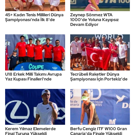
45+ Kadın Tenis Millileri Dünya
Zeynep Sönmez WTA
Şampiyonası'nda İlk 8'de
1000'de Yoluna Kayıpsız
Devam Ediyor
U18 Erkek Milli Takımı Avrupa
Tecrübeli Raketler Dünya
Yaz Kupası Finalleri'nde
Şampiyonası İçin Portekiz'de
Kerem Yılmaz Elemelerde
Berfu Cengiz ITF W100 Gran
Final Turuna Yükseldi
Canaria'da Finale Yükseldi