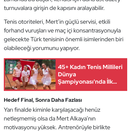
Kempo
turnuvalara girişin de kapısını aralayabilir.
Kick Boks
Tenis otoriteleri, Mert’in güçlü servisi, etkili
forhand vuruşları ve maç içi konsantrasyonuyla
Kürek
gelecekte Türk tenisinin önemli isimlerinden biri
olabileceği yorumunu yapıyor.
Masa Tenisi
Modern Pentatlon
45+ Kadın Tenis Millileri
Dünya
Motor Sporları
Şampiyonası'nda İlk
8'de
Muay Thai
Hedef Final, Sonra Daha Fazlası
Yarı finalde kiminle karşılaşacağı henüz
Okçuluk
netleşmemiş olsa da Mert Alkaya’nın
Optimist
motivasyonu yüksek. Antrenörüyle birlikte