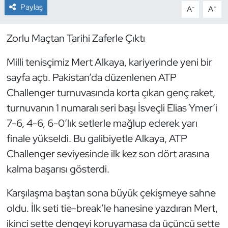
Paylaş
-
+
A
A
Dans Sporları
Zorlu Maçtan Tarihi Zaferle Çıktı
Dövüş Sanatı
Milli tenisçimiz Mert Alkaya, kariyerinde yeni bir
E-Spor
sayfa açtı. Pakistan’da düzenlenen ATP
Challenger turnuvasında korta çıkan genç raket,
Eskrim
turnuvanın 1 numaralı seri başı İsveçli Elias Ymer’i
7-6, 4-6, 6-0’lık setlerle mağlup ederek yarı
Futbol
finale yükseldi. Bu galibiyetle Alkaya, ATP
Challenger seviyesinde ilk kez son dört arasına
Futsal
kalma başarısı gösterdi.
Genel
Karşılaşma baştan sona büyük çekişmeye sahne
Golf
oldu. İlk seti tie-break’le hanesine yazdıran Mert,
ikinci sette dengeyi koruyamasa da üçüncü sette