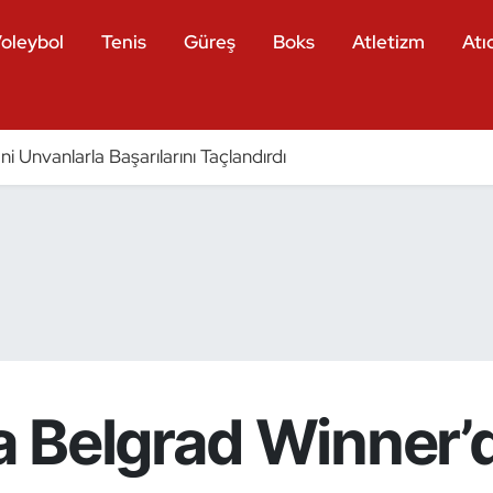
oleybol
Tenis
Güreş
Boks
Atletizm
Atıc
eni Unvanlarla Başarılarını Taçlandırdı
 Belgrad Winner