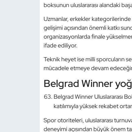
boksunun uluslararası alandaki başar
Kempo
Uzmanlar, erkekler kategorilerinde
Kick Boks
gelişimi açısından önemli katkı sund
Kürek
organizasyonlarda finale yükselmen
ifade ediliyor.
Masa Tenisi
Teknik heyet ise milli sporcuların 
Modern Pentatlon
mücadele etmeye devam edeceğini 
Belgrad Winner yoğ
Motor Sporları
Muay Thai
Belgrad Winner Uluslararası Bok
katılımıyla yüksek rekabet ortam
Okçuluk
Spor otoriteleri, uluslararası turnu
Optimist
deneyimi açısından büyük önem taşı