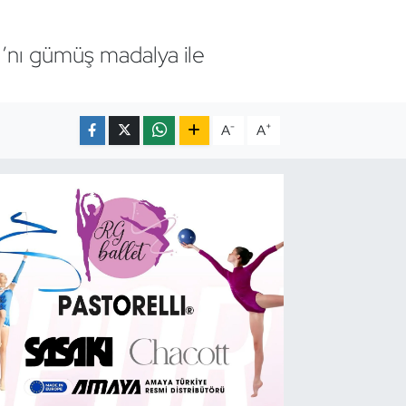
ı’nı gümüş madalya ile
-
+
A
A