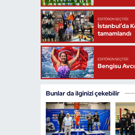
Triatlon
EDITÖRÜN SEÇTIĞI
İstanbul’da 
Voleybol
tamamlandı
Vücut Geliştirme Fitness
Wushu Kungfu
EDITÖRÜN SEÇTIĞI
Bengisu Avcı,
Yelken
Yüzme
Bunlar da ilginizi çekebilir