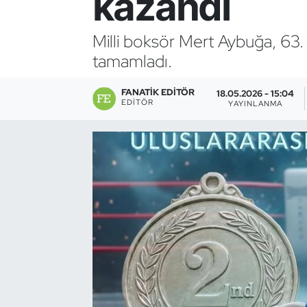
kazandı
Bocce Bowling Dart
Milli boksör Mert Aybuğa, 63.
tamamladı.
Boks
FANATIK EDITÖR
Briç
18.05.2026 - 15:04
EDITÖR
YAYINLANMA
Buz Hokeyi
Buz Pateni
Çim Hokeyi
Cimnastik
Curling
Dağcılık