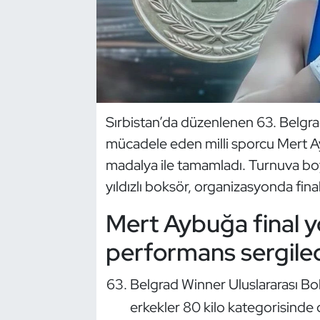
Dans Sporları
Dövüş Sanatı
E-Spor
Sırbistan’da düzenlenen 63. Belgra
mücadele eden milli sporcu Mert A
Eskrim
madalya ile tamamladı. Turnuva bo
Futbol
yıldızlı boksör, organizasyonda fina
Mert Aybuğa final y
Futsal
performans sergile
Genel
Belgrad Winner Uluslararası Bo
Golf
erkekler 80 kilo kategorisinde