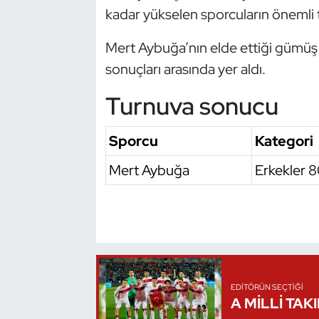
kadar yükselen sporcuların önemli t
Oryantiring
Mert Aybuğa’nın elde ettiği gümüş
Özel Sporcular
sonuçları arasında yer aldı.
Paralimpik
Turnuva sonucu
Ragbi
Sporcu
Kategori
Satranç
Mert Aybuğa
Erkekler 8
Su Topu
Sualtı Sporları
Tekvando
EDITÖRÜN SEÇTIĞI
A MİLLİ TAK
Tenis