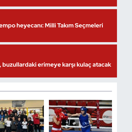
Kempo heyecanı: Milli Takım Seçmeleri
 buzullardaki erimeye karşı kulaç atacak