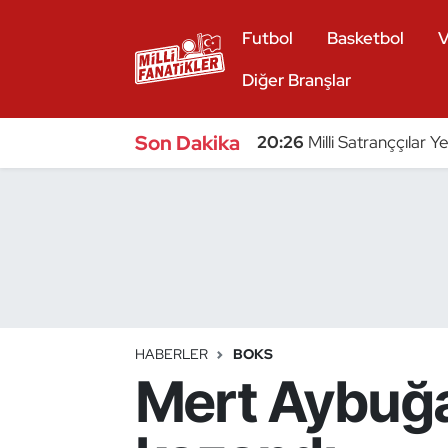
Futbol
Basketbol
V
Atıcılık
Diğer Branşlar
Atletizm
Son Dakika
20:26
Milli Satranççılar Y
Badminton
Basketbol
Beyzbol
Bilardo
HABERLER
BOKS
Mert Aybuğa
Binicilik
Bisiklet