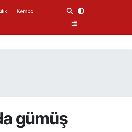
ılık
Kempo
’da gümüş