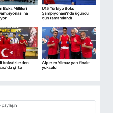
 Boks Millileri
U15 Türkiye Boks
Şampiyonası'na
Şampiyonası'nda üçüncü
ıyor
gün tamamlandı
li boksörlerden
Alperen Yılmaz yarı finale
na'da çifte
yükseldi