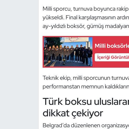
Güreş
Milli sporcu, turnuva boyunca rakipl
yükseldi. Final karşılaşmasının ard
Halter
ay-yıldızlı boksör, gümüş madalyanı
Hava Sporları
Milli boksör
Hentbol
İçeriği Görüntü
İşitme Engelli Sporcular
Judo ve Kuraş
Teknik ekip, milli sporcunun turn
performanstan memnun kaldıklarını 
Kano ve Rafting
Türk boksu uluslara
Karate
dikkat çekiyor
Kayak
Belgrad’da düzenlenen organizasy