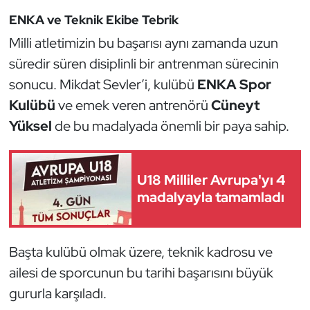
Güreş
ENKA ve Teknik Ekibe Tebrik
Halter
Milli atletimizin bu başarısı aynı zamanda uzun
süredir süren disiplinli bir antrenman sürecinin
Hava Sporları
sonucu. Mikdat Sevler’i, kulübü
ENKA Spor
Kulübü
ve emek veren antrenörü
Cüneyt
Hentbol
Yüksel
de bu madalyada önemli bir paya sahip.
İşitme Engelli Sporcular
U18 Milliler Avrupa'yı 4
Judo ve Kuraş
madalyayla tamamladı
Kano ve Rafting
Başta kulübü olmak üzere, teknik kadrosu ve
Karate
ailesi de sporcunun bu tarihi başarısını büyük
Kayak
gururla karşıladı.