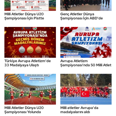
Triatlon
Milli Atletler Dünya U20
Genç Atletler Dünya
Şampiyonası İçin Pistte
Şampiyonası İçin ABD'de
Voleybol
Vücut Geliştirme Fitness
Wushu Kungfu
Türkiye Avrupa Atletizm'de
Avrupa Atletizm
Yelken
33 Madalyaya Ulaştı
Şampiyonası'nda 50 Milli Atlet
Yüzme
Milli Atletler Dünya U20
Milli atletler Avrupa'da
Şampiyonası Yolunda
madalyalarını aldı