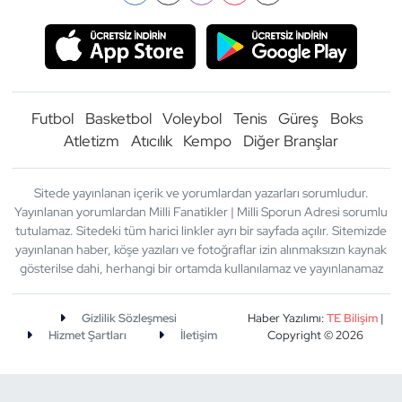
Futbol
Basketbol
Voleybol
Tenis
Güreş
Boks
Atletizm
Atıcılık
Kempo
Diğer Branşlar
Sitede yayınlanan içerik ve yorumlardan yazarları sorumludur.
Yayınlanan yorumlardan Milli Fanatikler | Milli Sporun Adresi sorumlu
tutulamaz. Sitedeki tüm harici linkler ayrı bir sayfada açılır. Sitemizde
yayınlanan haber, köşe yazıları ve fotoğraflar izin alınmaksızın kaynak
gösterilse dahi, herhangi bir ortamda kullanılamaz ve yayınlanamaz
Gizlilik Sözleşmesi
Haber Yazılımı:
TE Bilişim
|
Hizmet Şartları
İletişim
Copyright © 2026