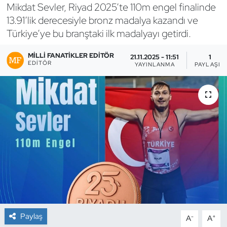
Mikdat Sevler, Riyad 2025’te 110m engel finalinde
Bocce Bowling Dart
13.91’lik derecesiyle bronz madalya kazandı ve
Türkiye’ye bu branştaki ilk madalyayı getirdi.
Boks
MILLI FANATIKLER EDITÖR
21.11.2025 - 11:51
1
EDITÖR
YAYINLANMA
PAYLAŞIM
Briç
Buz Hokeyi
Buz Pateni
Çim Hokeyi
Cimnastik
Curling
Paylaş
-
+
A
A
Dağcılık