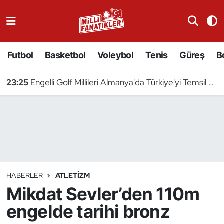
Atıcılık
Futbol
Basketbol
Voleybol
Tenis
Güreş
B
Atletizm
23:25
Engelli Golf Millileri Almanya'da Türkiye'yi Temsil Edecek
Badminton
Basketbol
Beyzbol
Bilardo
HABERLER
ATLETIZM
Mikdat Sevler’den 110m
Binicilik
engelde tarihi bronz
Bisiklet