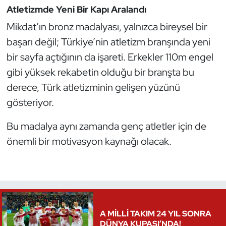
Kempo
Atletizmde Yeni Bir Kapı Aralandı
Mikdat’ın bronz madalyası, yalnızca bireysel bir
Kick Boks
başarı değil; Türkiye’nin atletizm branşında yeni
bir sayfa açtığının da işareti. Erkekler 110m engel
Kürek
gibi yüksek rekabetin olduğu bir branşta bu
derece, Türk atletizminin gelişen yüzünü
Masa Tenisi
gösteriyor.
Modern Pentatlon
Bu madalya aynı zamanda genç atletler için de
Motor Sporları
önemli bir motivasyon kaynağı olacak.
Muay Thai
Okçuluk
A MİLLİ TAKIM 24 YIL SONRA
Optimist
DÜNYA KUPASI’NDA!