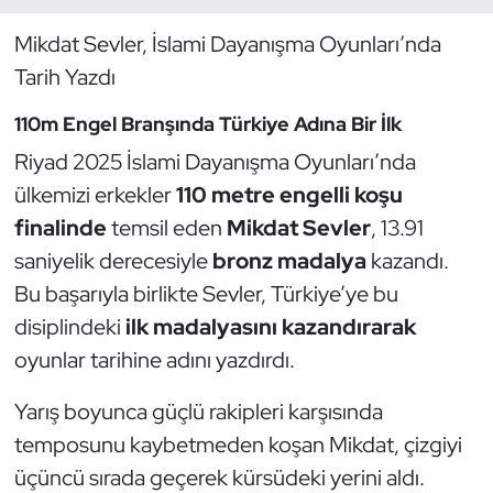
Mikdat Sevler, İslami Dayanışma Oyunları’nda
Dans Sporları
Tarih Yazdı
Dövüş Sanatı
110m Engel Branşında Türkiye Adına Bir İlk
Riyad 2025 İslami Dayanışma Oyunları’nda
E-Spor
ülkemizi erkekler
110 metre engelli koşu
Eskrim
finalinde
temsil eden
Mikdat Sevler
, 13.91
saniyelik derecesiyle
bronz madalya
kazandı.
Futbol
Bu başarıyla birlikte Sevler, Türkiye’ye bu
disiplindeki
ilk madalyasını kazandırarak
Futsal
oyunlar tarihine adını yazdırdı.
Genel
Yarış boyunca güçlü rakipleri karşısında
temposunu kaybetmeden koşan Mikdat, çizgiyi
Golf
üçüncü sırada geçerek kürsüdeki yerini aldı.