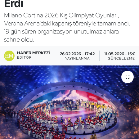
Erdi
Bocce Bowling Dart
Milano Cortina 2026 Kış Olimpiyat Oyunları,
Verona Arena’daki kapanış töreniyle tamamlandı.
Boks
19 gün süren organizasyon unutulmaz anlara
sahne oldu.
Briç
HABER MERKEZI
26.02.2026 - 17:42
11.05.2026 - 15:03
Buz Hokeyi
EDITÖR
YAYINLANMA
GÜNCELLEME
Buz Pateni
Çim Hokeyi
Cimnastik
Curling
Dağcılık