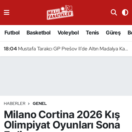
Atıcılık
Futbol
Basketbol
Voleybol
Tenis
Güreş
B
Atletizm
18:04
Mustafa Tarakcı GP Prešov II’de Altın Madalya Kazandı
Badminton
Basketbol
Beyzbol
Bilardo
HABERLER
GENEL
Milano Cortina 2026 Kış
Binicilik
Olimpiyat Oyunları Sona
Bisiklet