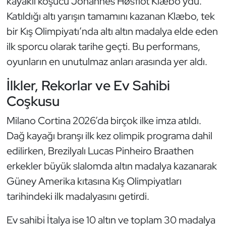
kayaklı koşucu Johannes Høsflot Klæbo’ydu.
Katıldığı altı yarışın tamamını kazanan Klæbo, tek
Triatlon
bir Kış Olimpiyatı’nda altı altın madalya elde eden
ilk sporcu olarak tarihe geçti. Bu performans,
Voleybol
oyunların en unutulmaz anları arasında yer aldı.
Vücut Geliştirme Fitness
İlkler, Rekorlar ve Ev Sahibi
Wushu Kungfu
Coşkusu
Milano Cortina 2026’da birçok ilke imza atıldı.
Yelken
Dağ kayağı branşı ilk kez olimpik programa dahil
Yüzme
edilirken, Brezilyalı Lucas Pinheiro Braathen
erkekler büyük slalomda altın madalya kazanarak
Güney Amerika kıtasına Kış Olimpiyatları
tarihindeki ilk madalyasını getirdi.
Ev sahibi İtalya ise 10 altın ve toplam 30 madalya