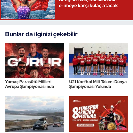
erimeye karşı kulaç atacak
Bunlar da ilginizi çekebilir
Yamaç Paraşütü Millileri
U21 Korfbol Milli Takımı Dünya
Avrupa Şampiyonası'nda
Şampiyonası Yolunda