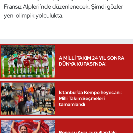
Fransız Alpleri’nde düzenlenecek. Şimdi gözler
yeni olimpik yolculukta.
A MİLLİ TAKIM 24 YIL SONRA
DÜNYA KUPASI’NDA!
İstanbul’da Kempo heyecanı:
Milli Takım Seçmeleri
tamamlandı
Bengisu Avcı, buzullardaki