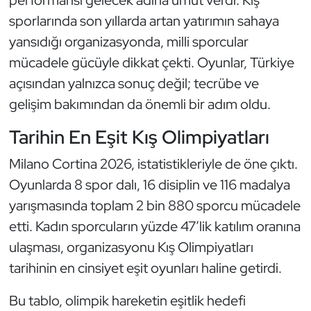
Kempo
sporlarında son yıllarda artan yatırımın sahaya
yansıdığı organizasyonda, milli sporcular
Kick Boks
mücadele gücüyle dikkat çekti. Oyunlar, Türkiye
açısından yalnızca sonuç değil; tecrübe ve
Kürek
gelişim bakımından da önemli bir adım oldu.
Masa Tenisi
Tarihin En Eşit Kış Olimpiyatları
Modern Pentatlon
Milano Cortina 2026, istatistikleriyle de öne çıktı.
Oyunlarda 8 spor dalı, 16 disiplin ve 116 madalya
Motor Sporları
yarışmasında toplam 2 bin 880 sporcu mücadele
Muay Thai
etti. Kadın sporcuların yüzde 47’lik katılım oranına
ulaşması, organizasyonu Kış Olimpiyatları
Okçuluk
tarihinin en cinsiyet eşit oyunları haline getirdi.
Optimist
Bu tablo, olimpik hareketin eşitlik hedefi