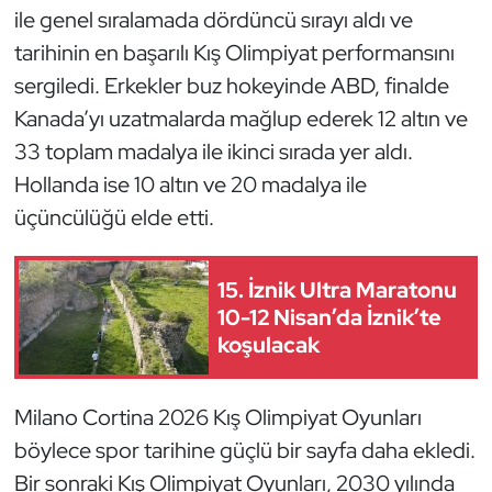
ile genel sıralamada dördüncü sırayı aldı ve
tarihinin en başarılı Kış Olimpiyat performansını
sergiledi. Erkekler buz hokeyinde ABD, finalde
Kanada’yı uzatmalarda mağlup ederek 12 altın ve
33 toplam madalya ile ikinci sırada yer aldı.
Hollanda ise 10 altın ve 20 madalya ile
üçüncülüğü elde etti.
15. İznik Ultra Maratonu
10-12 Nisan’da İznik’te
koşulacak
Milano Cortina 2026 Kış Olimpiyat Oyunları
böylece spor tarihine güçlü bir sayfa daha ekledi.
Bir sonraki Kış Olimpiyat Oyunları, 2030 yılında