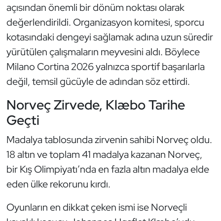
açısından önemli bir dönüm noktası olarak
Oryantiring
değerlendirildi. Organizasyon komitesi, sporcu
kotasındaki dengeyi sağlamak adına uzun süredir
Özel Sporcular
yürütülen çalışmaların meyvesini aldı. Böylece
Paralimpik
Milano Cortina 2026 yalnızca sportif başarılarla
değil, temsil gücüyle de adından söz ettirdi.
Ragbi
Norveç Zirvede, Klæbo Tarihe
Satranç
Geçti
Madalya tablosunda zirvenin sahibi Norveç oldu.
Su Topu
18 altın ve toplam 41 madalya kazanan Norveç,
Sualtı Sporları
bir Kış Olimpiyatı’nda en fazla altın madalya elde
eden ülke rekorunu kırdı.
Tekvando
Oyunların en dikkat çeken ismi ise Norveçli
Tenis