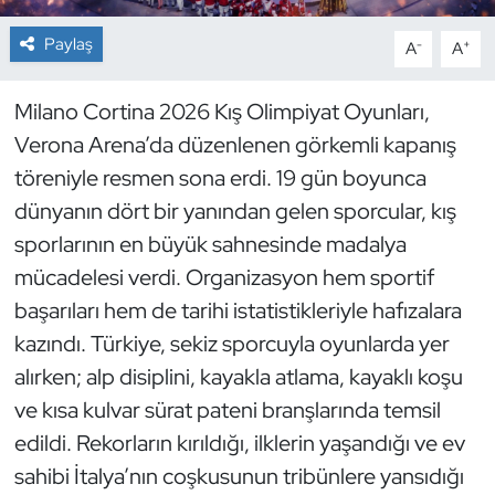
Paylaş
-
+
A
A
Dans Sporları
Dövüş Sanatı
Milano Cortina 2026 Kış Olimpiyat Oyunları,
Verona Arena’da düzenlenen görkemli kapanış
E-Spor
töreniyle resmen sona erdi. 19 gün boyunca
dünyanın dört bir yanından gelen sporcular, kış
Eskrim
sporlarının en büyük sahnesinde madalya
mücadelesi verdi. Organizasyon hem sportif
Futbol
başarıları hem de tarihi istatistikleriyle hafızalara
Futsal
kazındı. Türkiye, sekiz sporcuyla oyunlarda yer
alırken; alp disiplini, kayakla atlama, kayaklı koşu
Genel
ve kısa kulvar sürat pateni branşlarında temsil
edildi. Rekorların kırıldığı, ilklerin yaşandığı ve ev
Golf
sahibi İtalya’nın coşkusunun tribünlere yansıdığı