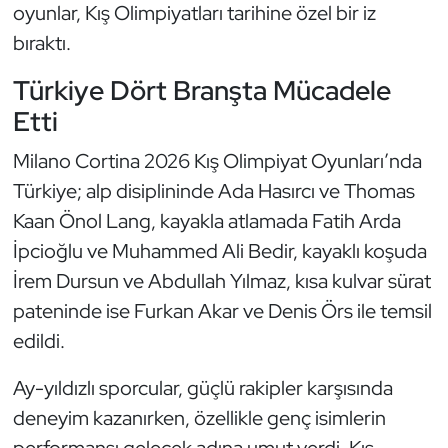
Güreş
oyunlar, Kış Olimpiyatları tarihine özel bir iz
bıraktı.
Halter
Türkiye Dört Branşta Mücadele
Hava Sporları
Etti
Milano Cortina 2026 Kış Olimpiyat Oyunları’nda
Hentbol
Türkiye; alp disiplininde Ada Hasırcı ve Thomas
İşitme Engelli Sporcular
Kaan Önol Lang, kayakla atlamada Fatih Arda
İpcioğlu ve Muhammed Ali Bedir, kayaklı koşuda
Judo ve Kuraş
İrem Dursun ve Abdullah Yılmaz, kısa kulvar sürat
pateninde ise Furkan Akar ve Denis Örs ile temsil
Kano ve Rafting
edildi.
Karate
Ay-yıldızlı sporcular, güçlü rakipler karşısında
Kayak
deneyim kazanırken, özellikle genç isimlerin
performansı gelecek adına umut verdi. Kış