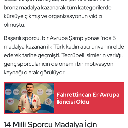
bronz madalya kazanarak tüm kategorilerde
Oryantiring
kürsüye çıkmış ve organizasyonun yıldızı
Özel Sporcular
olmuştu.
Başarılı sporcu, bir Avrupa Şampiyonası’nda 5
Paralimpik
madalya kazanan ilk Türk kadın atıcı unvanını elde
Ragbi
ederek tarihe geçmişti. Tecrübeli isimlerin varlığı,
genç sporcular için de önemli bir motivasyon
Satranç
kaynağı olarak görülüyor.
Su Topu
Fahrettincan Er Avrupa
Sualtı Sporları
İkincisi Oldu
Tekvando
14 Milli Sporcu Madalya İçin
Tenis