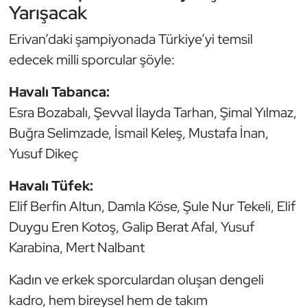
Yarışacak
Triatlon
Erivan’daki şampiyonada Türkiye’yi temsil
edecek milli sporcular şöyle:
Voleybol
Havalı Tabanca:
Vücut Geliştirme Fitness
Esra Bozabalı, Şevval İlayda Tarhan, Şimal Yılmaz,
Buğra Selimzade, İsmail Keleş, Mustafa İnan,
Wushu Kungfu
Yusuf Dikeç
Yelken
Havalı Tüfek:
Yüzme
Elif Berfin Altun, Damla Köse, Şule Nur Tekeli, Elif
Duygu Eren Kotoş, Galip Berat Afal, Yusuf
Karabina, Mert Nalbant
Kadın ve erkek sporculardan oluşan dengeli
kadro, hem bireysel hem de takım