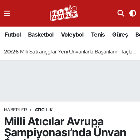
Atıcılık
Futbol
Basketbol
Voleybol
Tenis
Güreş
B
Atletizm
20:26
Milli Satranççılar Yeni Unvanlarla Başarılarını Taçlandırdı
Badminton
Basketbol
Beyzbol
Bilardo
HABERLER
ATICILIK
Milli Atıcılar Avrupa
Binicilik
Şampiyonası’nda Ünvan
Bisiklet