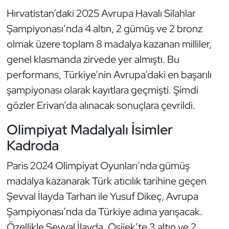
Kempo
Hırvatistan’daki 2025 Avrupa Havalı Silahlar
Şampiyonası’nda 4 altın, 2 gümüş ve 2 bronz
Kick Boks
olmak üzere toplam 8 madalya kazanan milliler,
genel klasmanda zirvede yer almıştı. Bu
Kürek
performans, Türkiye’nin Avrupa’daki en başarılı
Masa Tenisi
şampiyonası olarak kayıtlara geçmişti. Şimdi
gözler Erivan’da alınacak sonuçlara çevrildi.
Modern Pentatlon
Olimpiyat Madalyalı İsimler
Motor Sporları
Kadroda
Paris 2024 Olimpiyat Oyunları’nda gümüş
Muay Thai
madalya kazanarak Türk atıcılık tarihine geçen
Okçuluk
Şevval İlayda Tarhan ile Yusuf Dikeç, Avrupa
Şampiyonası’nda da Türkiye adına yarışacak.
Optimist
Özellikle Şevval İlayda, Osijek’te 3 altın ve 2