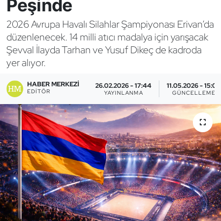
Peşinde
Bocce Bowling Dart
2026 Avrupa Havalı Silahlar Şampiyonası Erivan’da
düzenlenecek. 14 milli atıcı madalya için yarışacak
Boks
Şevval İlayda Tarhan ve Yusuf Dikeç de kadroda
yer alıyor.
Briç
HABER MERKEZI
26.02.2026 - 17:44
11.05.2026 - 15:03
Buz Hokeyi
EDITÖR
YAYINLANMA
GÜNCELLEME
Buz Pateni
Çim Hokeyi
Cimnastik
Curling
Dağcılık