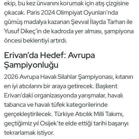
Güreş
ekip, bu kez ünvanını korumak için atış çizgisine
çıkacak. Paris 2024 Olimpiyat Oyunları’nda
Halter
gümüş madalya kazanan Şevval İlayda Tarhan ile
Yusuf Dikeç’in de kadroda yer alması, şampiyona
Hava Sporları
öncesi beklentiyi artırdı.
Hentbol
Erivan’da Hedef: Avrupa
Şampiyonluğu
İşitme Engelli Sporcular
2026 Avrupa Havalı Silahlar Şampiyonası, kıtanın
Judo ve Kuraş
en iyi atıcılarını bir araya getirecek. Başkent
Erivan’daki organizasyonda yarışmalar, havalı
Kano ve Rafting
tabanca ve havalı tüfek kategorilerinde
Karate
gerçekleştirilecek. Türkiye Atıcılık Milli Takımı,
geçtiğimiz yıl Osijek’te elde ettiği tarihi başarıyı
Kayak
tekrarlamak istiyor.