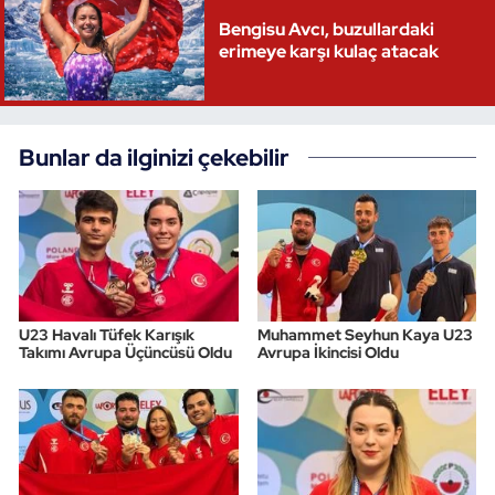
Bengisu Avcı, buzullardaki
erimeye karşı kulaç atacak
Bunlar da ilginizi çekebilir
U23 Havalı Tüfek Karışık
Muhammet Seyhun Kaya U23
Takımı Avrupa Üçüncüsü Oldu
Avrupa İkincisi Oldu