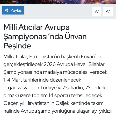
Paylaş
-
+
A
A
Dans Sporları
Milli Atıcılar Avrupa
Dövüş Sanatı
Şampiyonası’nda Ünvan
E-Spor
Peşinde
Eskrim
Milli atıcılar, Ermenistan’ın başkenti Erivan’da
gerçekleştirilecek 2026 Avrupa Havalı Silahlar
Futbol
Şampiyonası’nda madalya mücadelesi verecek.
Futsal
1-4 Mart tarihlerinde düzenlenecek
organizasyonda Türkiye’yi 7’si kadın, 7’si erkek
Genel
olmak üzere toplam 14 sporcu temsil edecek.
Geçen yıl Hırvatistan’ın Osijek kentinde takım
Golf
halinde Avrupa şampiyonluğuna ulaşan ay-yıldızlı