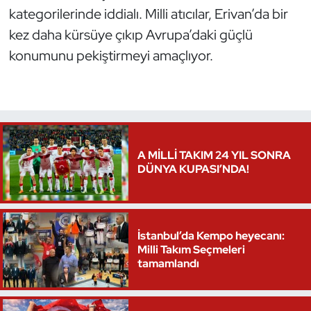
kategorilerinde iddialı. Milli atıcılar, Erivan’da bir
kez daha kürsüye çıkıp Avrupa’daki güçlü
konumunu pekiştirmeyi amaçlıyor.
A MİLLİ TAKIM 24 YIL SONRA
DÜNYA KUPASI’NDA!
İstanbul’da Kempo heyecanı:
Milli Takım Seçmeleri
tamamlandı