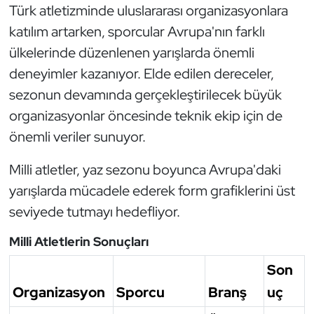
Türk atletizminde uluslararası organizasyonlara
Triatlon
katılım artarken, sporcular Avrupa'nın farklı
ülkelerinde düzenlenen yarışlarda önemli
Voleybol
deneyimler kazanıyor. Elde edilen dereceler,
sezonun devamında gerçekleştirilecek büyük
Vücut Geliştirme Fitness
organizasyonlar öncesinde teknik ekip için de
Wushu Kungfu
önemli veriler sunuyor.
Milli atletler, yaz sezonu boyunca Avrupa'daki
Yelken
yarışlarda mücadele ederek form grafiklerini üst
Yüzme
seviyede tutmayı hedefliyor.
Milli Atletlerin Sonuçları
Son
Organizasyon
Sporcu
Branş
uç