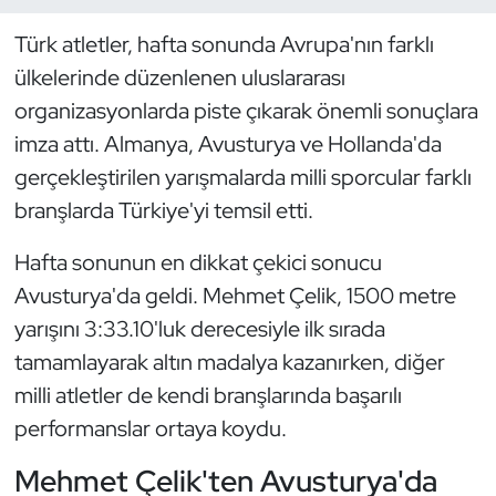
Türk atletler, hafta sonunda Avrupa'nın farklı
Dans Sporları
ülkelerinde düzenlenen uluslararası
Dövüş Sanatı
organizasyonlarda piste çıkarak önemli sonuçlara
imza attı. Almanya, Avusturya ve Hollanda'da
E-Spor
gerçekleştirilen yarışmalarda milli sporcular farklı
branşlarda Türkiye'yi temsil etti.
Eskrim
Hafta sonunun en dikkat çekici sonucu
Futbol
Avusturya'da geldi. Mehmet Çelik, 1500 metre
yarışını 3:33.10'luk derecesiyle ilk sırada
Futsal
tamamlayarak altın madalya kazanırken, diğer
Genel
milli atletler de kendi branşlarında başarılı
performanslar ortaya koydu.
Golf
Mehmet Çelik'ten Avusturya'da