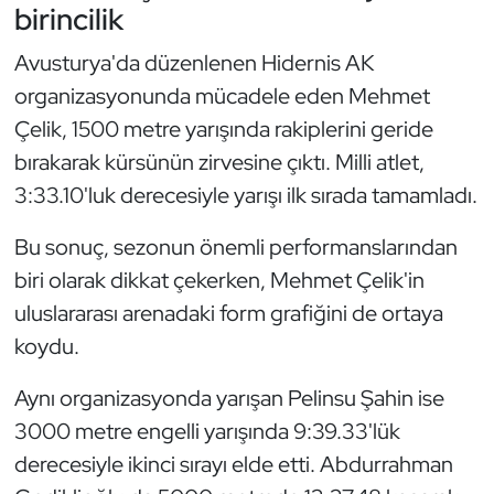
Güreş
birincilik
Avusturya'da düzenlenen Hidernis AK
Halter
organizasyonunda mücadele eden Mehmet
Hava Sporları
Çelik, 1500 metre yarışında rakiplerini geride
bırakarak kürsünün zirvesine çıktı. Milli atlet,
Hentbol
3:33.10'luk derecesiyle yarışı ilk sırada tamamladı.
İşitme Engelli Sporcular
Bu sonuç, sezonun önemli performanslarından
biri olarak dikkat çekerken, Mehmet Çelik'in
Judo ve Kuraş
uluslararası arenadaki form grafiğini de ortaya
koydu.
Kano ve Rafting
Aynı organizasyonda yarışan Pelinsu Şahin ise
Karate
3000 metre engelli yarışında 9:39.33'lük
Kayak
derecesiyle ikinci sırayı elde etti. Abdurrahman