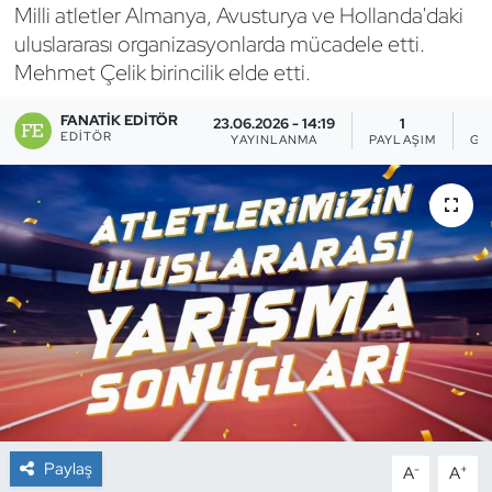
Milli atletler Almanya, Avusturya ve Hollanda'daki
Bocce Bowling Dart
uluslararası organizasyonlarda mücadele etti.
Mehmet Çelik birincilik elde etti.
Boks
FANATIK EDITÖR
23.06.2026 - 14:19
1
EDITÖR
YAYINLANMA
PAYLAŞIM
GÖ
Briç
Buz Hokeyi
Buz Pateni
Çim Hokeyi
Cimnastik
Curling
Paylaş
-
+
A
A
Dağcılık