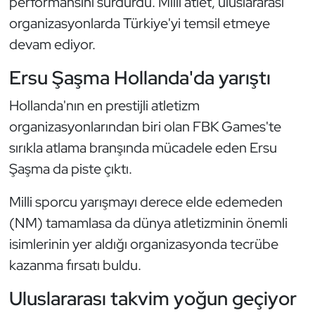
performansını sürdürdü. Milli atlet, uluslararası
Oryantiring
organizasyonlarda Türkiye'yi temsil etmeye
devam ediyor.
Özel Sporcular
Ersu Şaşma Hollanda'da yarıştı
Paralimpik
Hollanda'nın en prestijli atletizm
organizasyonlarından biri olan FBK Games'te
Ragbi
sırıkla atlama branşında mücadele eden Ersu
Satranç
Şaşma da piste çıktı.
Su Topu
Milli sporcu yarışmayı derece elde edemeden
(NM) tamamlasa da dünya atletizminin önemli
Sualtı Sporları
isimlerinin yer aldığı organizasyonda tecrübe
kazanma fırsatı buldu.
Tekvando
Uluslararası takvim yoğun geçiyor
Tenis