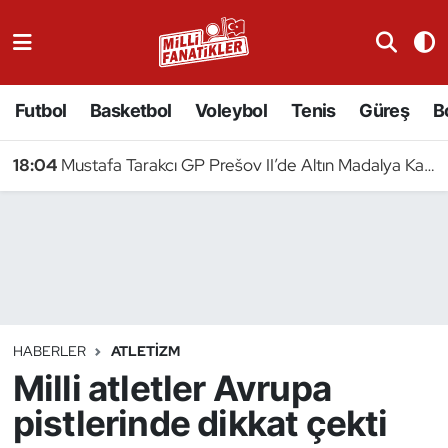
Atıcılık
Futbol
Basketbol
Voleybol
Tenis
Güreş
B
Atletizm
18:04
Mustafa Tarakcı GP Prešov II’de Altın Madalya Kazandı
Badminton
Basketbol
Beyzbol
Bilardo
HABERLER
ATLETIZM
Milli atletler Avrupa
Binicilik
pistlerinde dikkat çekti
Bisiklet