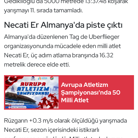
Gediklioğlu da 5000 metrede 13:37.48 koşarak
Kempo
yarışmayı 11. sırada tamamladı.
Kick Boks
Necati Er Almanya'da piste çıktı
Almanya'da düzenlenen Tag de Uberflieger
Kürek
organizasyonunda mücadele eden milli atlet
Masa Tenisi
Necati Er, üç adım atlama branşında 16.32
metrelik derece elde etti.
Modern Pentatlon
Avrupa Atletizm
Motor Sporları
Şampiyonası'nda 50
Milli Atlet
Muay Thai
Okçuluk
Rüzgarın +0.3 m/s olarak ölçüldüğü yarışmada
Necati Er, sezon içerisindeki istikrarlı
Optimist