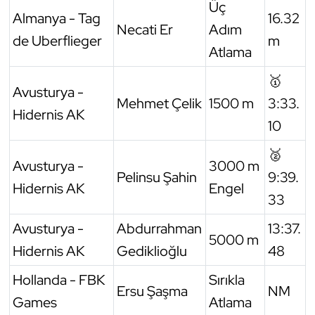
Üç
Almanya - Tag
16.32
Necati Er
Adım
de Uberflieger
m
Atlama
🥇
Avusturya -
Mehmet Çelik
1500 m
3:33.
Hidernis AK
10
🥈
Avusturya -
3000 m
Pelinsu Şahin
9:39.
Hidernis AK
Engel
33
Avusturya -
Abdurrahman
13:37.
5000 m
Hidernis AK
Gediklioğlu
48
Hollanda - FBK
Sırıkla
Ersu Şaşma
NM
Games
Atlama