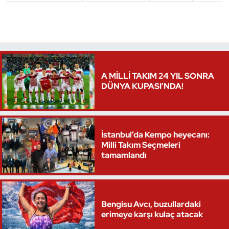
A MİLLİ TAKIM 24 YIL SONRA
DÜNYA KUPASI’NDA!
İstanbul’da Kempo heyecanı:
Milli Takım Seçmeleri
tamamlandı
Bengisu Avcı, buzullardaki
erimeye karşı kulaç atacak