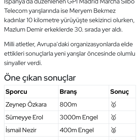
İspanya’da düzenlenen GPI Madrid Marcha Silbo
Oryantiring
Telecom yarışlarında ise Meryem Bekmez
kadınlar 10 kilometre yürüyüşte sekizinci olurken,
Özel Sporcular
Mazlum Demir erkeklerde 30. sırada yer aldı.
Paralimpik
Milli atletler, Avrupa'daki organizasyonlarda elde
ettikleri sonuçlarla yeni yarışlar öncesinde olumlu
Ragbi
sinyaller verdi.
Satranç
Öne çıkan sonuçlar
Su Topu
Sporcu
Branş
Sonuç
Zeynep Özkara
800m
🥇
Sualtı Sporları
Sümeyye Erol
3000m Engel
🥇
Tekvando
İsmail Nezir
400m Engel
🥈
Tenis