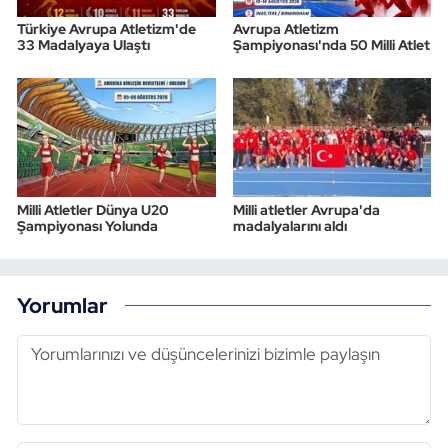
Türkiye Avrupa Atletizm'de
Avrupa Atletizm
33 Madalyaya Ulaştı
Şampiyonası'nda 50 Milli Atlet
Milli Atletler Dünya U20
Milli atletler Avrupa'da
Şampiyonası Yolunda
madalyalarını aldı
Yorumlar