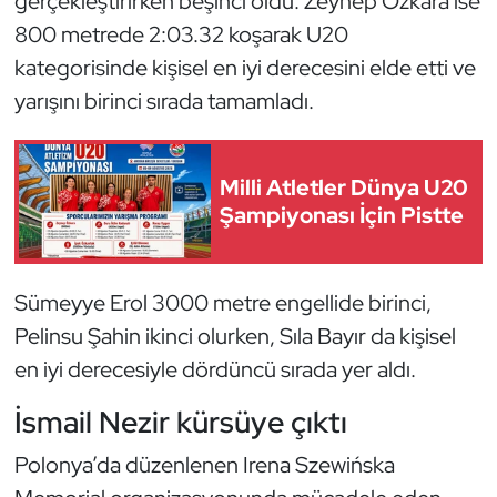
gerçekleştirirken beşinci oldu. Zeynep Özkara ise
Güreş
800 metrede 2:03.32 koşarak U20
Halter
kategorisinde kişisel en iyi derecesini elde etti ve
yarışını birinci sırada tamamladı.
Hava Sporları
Hentbol
Milli Atletler Dünya U20
Şampiyonası İçin Pistte
İşitme Engelli Sporcular
Judo ve Kuraş
Sümeyye Erol 3000 metre engellide birinci,
Pelinsu Şahin ikinci olurken, Sıla Bayır da kişisel
Kano ve Rafting
en iyi derecesiyle dördüncü sırada yer aldı.
Karate
İsmail Nezir kürsüye çıktı
Kayak
Polonya’da düzenlenen Irena Szewińska