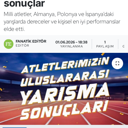
sonuçlar
Bocce Bowling Dart
Milli atletler, Almanya, Polonya ve İspanya’daki
yarışlarda dereceler ve kişisel en iyi performanslar
Boks
elde etti.
Briç
FANATIK EDITÖR
01.06.2026 - 18:38
1
EDITÖR
YAYINLANMA
PAYLAŞIM
GÖ
Buz Hokeyi
Buz Pateni
Çim Hokeyi
Cimnastik
Curling
Dağcılık