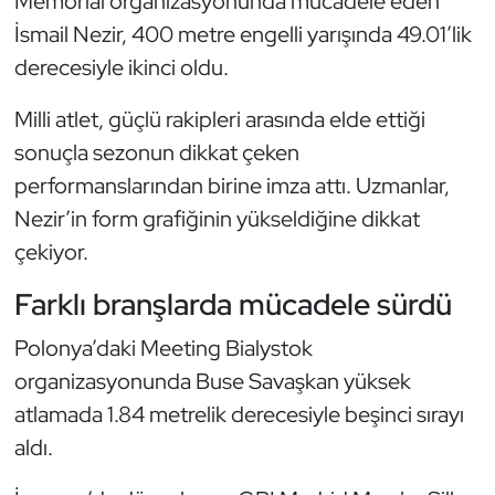
Memorial organizasyonunda mücadele eden
Kempo
İsmail Nezir, 400 metre engelli yarışında 49.01’lik
derecesiyle ikinci oldu.
Kick Boks
Milli atlet, güçlü rakipleri arasında elde ettiği
Kürek
sonuçla sezonun dikkat çeken
performanslarından birine imza attı. Uzmanlar,
Masa Tenisi
Nezir’in form grafiğinin yükseldiğine dikkat
Modern Pentatlon
çekiyor.
Farklı branşlarda mücadele sürdü
Motor Sporları
Polonya’daki Meeting Bialystok
Muay Thai
organizasyonunda Buse Savaşkan yüksek
atlamada 1.84 metrelik derecesiyle beşinci sırayı
Okçuluk
aldı.
Optimist