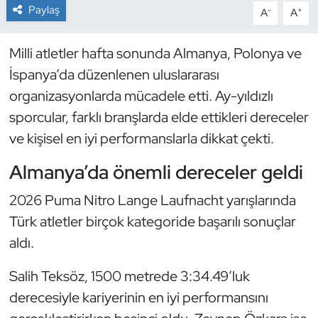
Paylaş
-
+
A
A
Dans Sporları
Milli atletler hafta sonunda Almanya, Polonya ve
Dövüş Sanatı
İspanya’da düzenlenen uluslararası
organizasyonlarda mücadele etti. Ay-yıldızlı
E-Spor
sporcular, farklı branşlarda elde ettikleri dereceler
ve kişisel en iyi performanslarla dikkat çekti.
Eskrim
Almanya’da önemli dereceler geldi
Futbol
2026 Puma Nitro Lange Laufnacht yarışlarında
Futsal
Türk atletler birçok kategoride başarılı sonuçlar
aldı.
Genel
Salih Teksöz, 1500 metrede 3:34.49’luk
Golf
derecesiyle kariyerinin en iyi performansını