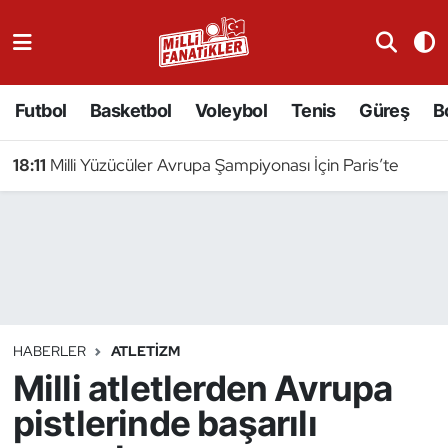
Atıcılık
Futbol
Basketbol
Voleybol
Tenis
Güreş
B
Atletizm
18:11
Milli Yüzücüler Avrupa Şampiyonası İçin Paris’te
Badminton
Basketbol
Beyzbol
Bilardo
HABERLER
ATLETIZM
Milli atletlerden Avrupa
Binicilik
pistlerinde başarılı
Bisiklet