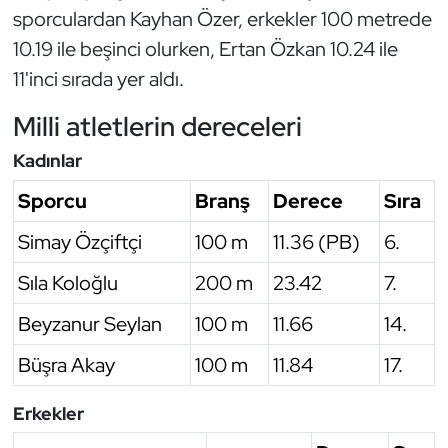
sporculardan Kayhan Özer, erkekler 100 metrede
Oryantiring
10.19 ile beşinci olurken, Ertan Özkan 10.24 ile
11'inci sırada yer aldı.
Özel Sporcular
Milli atletlerin dereceleri
Paralimpik
Kadınlar
Ragbi
Sporcu
Branş
Derece
Sıra
Satranç
Simay Özçiftçi
100 m
11.36 (PB)
6.
Sıla Koloğlu
200 m
23.42
7.
Su Topu
Beyzanur Seylan
100 m
11.66
14.
Sualtı Sporları
Büşra Akay
100 m
11.84
17.
Tekvando
Erkekler
Tenis