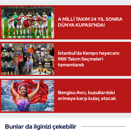
A MİLLİ TAKIM 24 YIL SONRA
DÜNYA KUPASI’NDA!
İstanbul’da Kempo heyecanı:
Milli Takım Seçmeleri
tamamlandı
Bengisu Avcı, buzullardaki
erimeye karşı kulaç atacak
Bunlar da ilginizi çekebilir