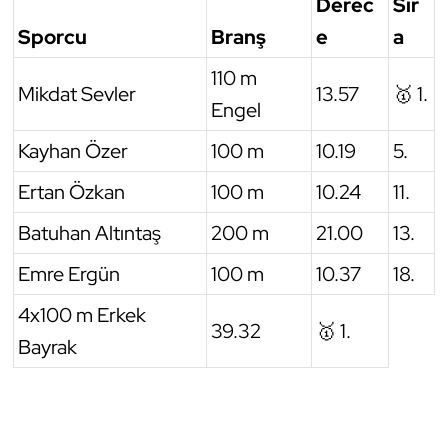
Derec
Sır
Sporcu
Branş
e
a
Triatlon
110 m
Voleybol
Mikdat Sevler
13.57
🥇 1.
Engel
Vücut Geliştirme Fitness
Kayhan Özer
100 m
10.19
5.
Ertan Özkan
100 m
10.24
11.
Wushu Kungfu
Batuhan Altıntaş
200 m
21.00
13.
Yelken
Emre Ergün
100 m
10.37
18.
Yüzme
4x100 m Erkek
39.32
🥇 1.
Bayrak