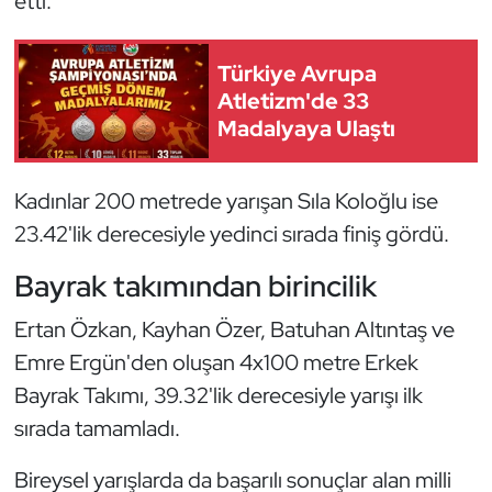
etti.
Kempo
Türkiye Avrupa
Kick Boks
Atletizm'de 33
Madalyaya Ulaştı
Kürek
Masa Tenisi
Kadınlar 200 metrede yarışan Sıla Koloğlu ise
23.42'lik derecesiyle yedinci sırada finiş gördü.
Modern Pentatlon
Bayrak takımından birincilik
Motor Sporları
Ertan Özkan, Kayhan Özer, Batuhan Altıntaş ve
Muay Thai
Emre Ergün'den oluşan 4x100 metre Erkek
Bayrak Takımı, 39.32'lik derecesiyle yarışı ilk
Okçuluk
sırada tamamladı.
Optimist
Bireysel yarışlarda da başarılı sonuçlar alan milli