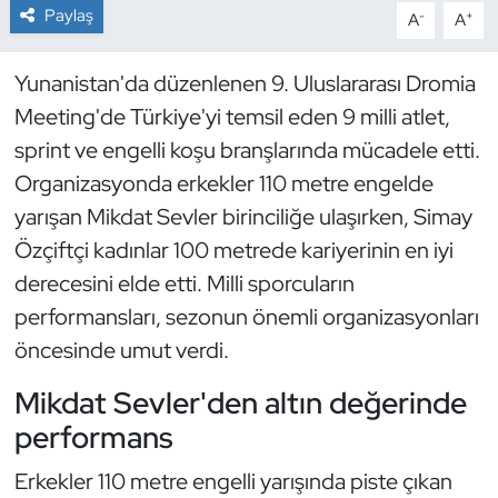
Paylaş
-
+
A
A
Dans Sporları
Yunanistan'da düzenlenen 9. Uluslararası Dromia
Dövüş Sanatı
Meeting'de Türkiye'yi temsil eden 9 milli atlet,
sprint ve engelli koşu branşlarında mücadele etti.
E-Spor
Organizasyonda erkekler 110 metre engelde
yarışan Mikdat Sevler birinciliğe ulaşırken, Simay
Eskrim
Özçiftçi kadınlar 100 metrede kariyerinin en iyi
Futbol
derecesini elde etti. Milli sporcuların
performansları, sezonun önemli organizasyonları
Futsal
öncesinde umut verdi.
Genel
Mikdat Sevler'den altın değerinde
performans
Golf
Erkekler 110 metre engelli yarışında piste çıkan