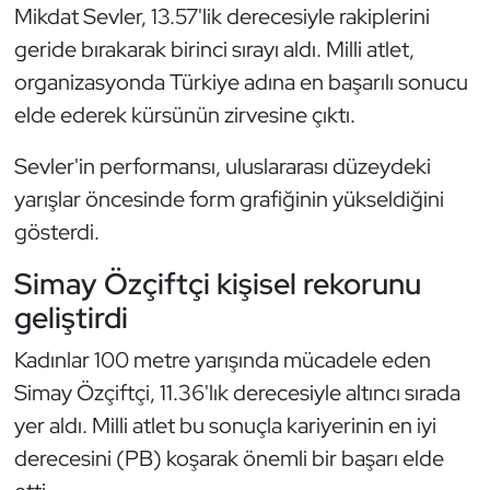
Güreş
Mikdat Sevler, 13.57'lik derecesiyle rakiplerini
geride bırakarak birinci sırayı aldı. Milli atlet,
Halter
organizasyonda Türkiye adına en başarılı sonucu
elde ederek kürsünün zirvesine çıktı.
Hava Sporları
Sevler'in performansı, uluslararası düzeydeki
Hentbol
yarışlar öncesinde form grafiğinin yükseldiğini
gösterdi.
İşitme Engelli Sporcular
Simay Özçiftçi kişisel rekorunu
Judo ve Kuraş
geliştirdi
Kano ve Rafting
Kadınlar 100 metre yarışında mücadele eden
Simay Özçiftçi, 11.36'lık derecesiyle altıncı sırada
Karate
yer aldı. Milli atlet bu sonuçla kariyerinin en iyi
Kayak
derecesini (PB) koşarak önemli bir başarı elde