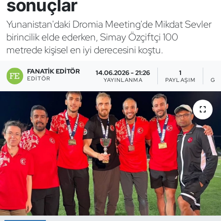
sonuçlar
Bocce Bowling Dart
Yunanistan'daki Dromia Meeting'de Mikdat Sevler
birincilik elde ederken, Simay Özçiftçi 100
Boks
metrede kişisel en iyi derecesini koştu.
Briç
FANATIK EDITÖR
14.06.2026 - 21:26
1
EDITÖR
YAYINLANMA
PAYLAŞIM
GÖ
Buz Hokeyi
Buz Pateni
Çim Hokeyi
Cimnastik
Curling
Dağcılık