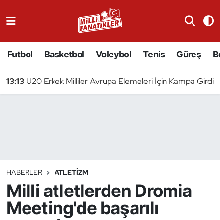
Atıcılık
Futbol
Basketbol
Voleybol
Tenis
Güreş
B
Atletizm
13:13
U20 Erkek Milliler Avrupa Elemeleri İçin Kampa Girdi
Badminton
Basketbol
Beyzbol
Bilardo
HABERLER
ATLETIZM
Milli atletlerden Dromia
Binicilik
Meeting'de başarılı
Bisiklet