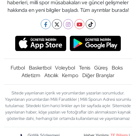
haberleri, milli spor müsabakaları ve güncel gelişmeler
hakkında en yeni bilgiler başladı. Tüm ayrıntılar burada!
Futbol
Basketbol
Voleybol
Tenis
Güreş
Boks
Atletizm
Atıcılık
Kempo
Diğer Branşlar
Sitede yayınlanan içerik ve yorumlardan yazarları sorumludur.
Yayınlanan yorumlardan Milli Fanatikler | Milli Sporun Adresi sorumlu
tutulamaz. Sitedeki tüm harici linkler ayrı bir sayfada açılır. Sitemizde
yayınlanan haber, köşe yazıları ve fotoğraflar izin alınmaksızın kaynak
gösterilse dahi, herhangi bir ortamda kullanılamaz ve yayınlanamaz
Gizlilik Sözleşmesi
Haber Yazılımı:
TE Bilişim
|