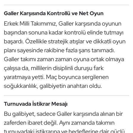
Güreş
Galler Karşısında Kontrollü ve Net Oyun
Halter
Erkek Milli Takımımız, Galler karşısında oyunun
başından sonuna kadar kontrolü elinde tutmayı
Hava Sporları
başardı. Özellikle stratejik atışlar ve dikkatli oyun
Hentbol
planı sayesinde rakibine fazla şans tanımadı.
Galler takımı zaman zaman oyuna ortak olmaya
İşitme Engelli Sporcular
çalışsa da, millilerin disiplinli duruşu fark
yaratmaya yetti. Maç boyunca sergilenen
Judo ve Kuraş
soğukkanlılık, galibiyetin anahtarı oldu.
Kano ve Rafting
Turnuvada İstikrar Mesajı
Karate
Bu galibiyet, sadece Galler karşısında alınan bir
zaferden ibaret değil. Aynı zamanda takımın
Kayak
turnuvadaki istikrarına ve hedeflerine dair güçlü