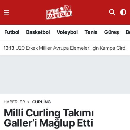
Atıcılık
Futbol
Basketbol
Voleybol
Tenis
Güreş
B
Atletizm
13:13
U20 Erkek Milliler Avrupa Elemeleri İçin Kampa Girdi
Badminton
Basketbol
Beyzbol
Bilardo
HABERLER
CURLING
Milli Curling Takımı
Binicilik
Galler’i Mağlup Etti
Bisiklet