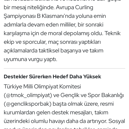
Kempo
bir mesaj niteliğinde. Avrupa Curling
Şampiyonası B Klasmanı'nda yoluna emin
Kick Boks
adımlarla devam eden milliler, bir sonraki
karşılaşma için de moral depolamış oldu. Teknik
Kürek
ekip ve sporcular, maç sonrası yaptıkları
Masa Tenisi
açıklamalarda taktiksel başarıya ve takım
uyumuna vurgu yaptı.
Modern Pentatlon
Destekler Sürerken Hedef Daha Yüksek
Motor Sporları
Türkiye Milli Olimpiyat Komitesi
Muay Thai
(@tmok_olimpiyat) ve Gençlik ve Spor Bakanlığı
(@gencliksporbak) başta olmak üzere, resmi
Okçuluk
kurumlardan gelen destek mesajları, takım
üzerindeki olumlu havayı daha da artırıyor. Sosyal
Optimist