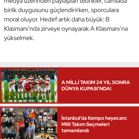
medya üzerinden paylaşılan tebrikler, camiada
Oryantiring
birlik duygusunu güçlendirirken, sporculara
moral oluyor. Hedef artık daha büyük: B
Özel Sporcular
Klasmanı’nda zirveye oynayarak A Klasmanı’na
yükselmek.
Paralimpik
Ragbi
Satranç
A MİLLİ TAKIM 24 YIL SONRA
Su Topu
DÜNYA KUPASI’NDA!
Sualtı Sporları
İstanbul’da Kempo heyecanı:
Tekvando
Milli Takım Seçmeleri
tamamlandı
Tenis