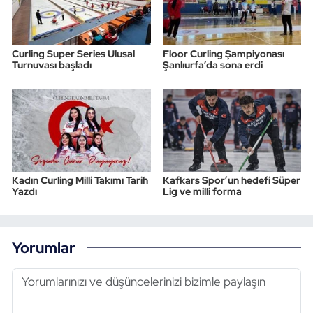
Curling Super Series Ulusal
Floor Curling Şampiyonası
Turnuvası başladı
Şanlıurfa’da sona erdi
Kadın Curling Milli Takımı Tarih
Kafkars Spor’un hedefi Süper
Yazdı
Lig ve milli forma
Yorumlar