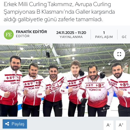
Erkek Milli Curling Takımımız, Avrupa Curling
Bocce Bowling Dart
Şampiyonası B Klasmanı’nda Galler karşısında
aldığı galibiyetle günü zaferle tamamladı.
Boks
FANATIK EDITÖR
24.11.2025 - 11:20
1
EDITÖR
YAYINLANMA
PAYLAŞIM
GÖS
Briç
Buz Hokeyi
Buz Pateni
Çim Hokeyi
Cimnastik
Curling
Paylaş
-
+
A
A
Dağcılık