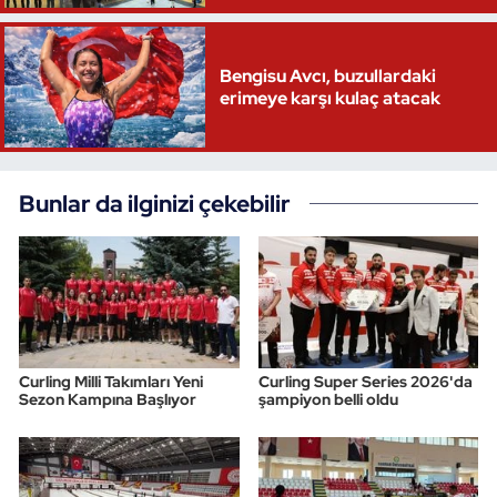
Triatlon
Bengisu Avcı, buzullardaki
erimeye karşı kulaç atacak
Voleybol
Vücut Geliştirme Fitness
Bunlar da ilginizi çekebilir
Wushu Kungfu
Yelken
Yüzme
Curling Milli Takımları Yeni
Curling Super Series 2026'da
Sezon Kampına Başlıyor
şampiyon belli oldu