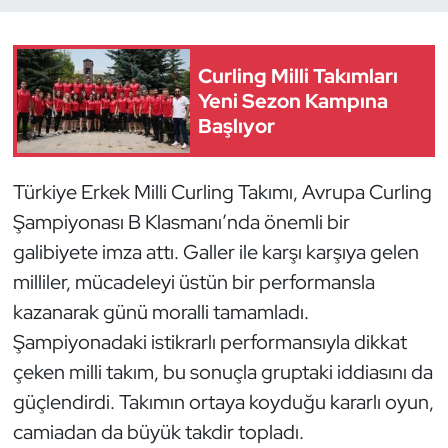
Dans Sporları
Curling Milli Takımları
Dövüş Sanatı
Yeni Sezon Kampına
Başlıyor
E-Spor
Türkiye Erkek Milli Curling Takımı, Avrupa Curling
Eskrim
Şampiyonası B Klasmanı’nda önemli bir
galibiyete imza attı. Galler ile karşı karşıya gelen
Futbol
milliler, mücadeleyi üstün bir performansla
Futsal
kazanarak günü moralli tamamladı.
Şampiyonadaki istikrarlı performansıyla dikkat
Genel
çeken milli takım, bu sonuçla gruptaki iddiasını da
güçlendirdi. Takımın ortaya koyduğu kararlı oyun,
Golf
camiadan da büyük takdir topladı.