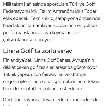
Milli takım kafilesinde sporculara Türkiye Golf
Oryantiring
Federasyonu Milli Takım Antrenörü İdris Topar
eşlik edecek. Teknik ekip, şampiyona öncesinde
Özel Sporcular
hazırlıklarını tamamlayan sporcuların en yüksek
Paralimpik
performanslarını ortaya koymaları için
çalışmalarını sürdürüyor.
Ragbi
Linna Golf'ta zorlu sınav
Satranç
Finlandiya'daki Linna Golf Sahası, Avrupa'nın
dikkat çeken golf tesisleri arasında gösteriliyor.
Su Topu
Teknik yapısı, uzun fairway'leri ve stratejik
Sualtı Sporları
engelleriyle bilinen saha, sporcuların hem teknik
hem de mental becerilerini test edecek.
Tekvando
Dört gün boyunca devam edecek mücadelede
Tenis