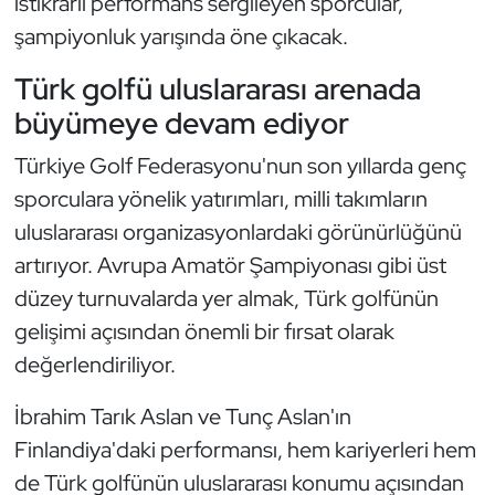
istikrarlı performans sergileyen sporcular,
şampiyonluk yarışında öne çıkacak.
Triatlon
Türk golfü uluslararası arenada
Voleybol
büyümeye devam ediyor
Vücut Geliştirme Fitness
Türkiye Golf Federasyonu'nun son yıllarda genç
sporculara yönelik yatırımları, milli takımların
Wushu Kungfu
uluslararası organizasyonlardaki görünürlüğünü
artırıyor. Avrupa Amatör Şampiyonası gibi üst
Yelken
düzey turnuvalarda yer almak, Türk golfünün
Yüzme
gelişimi açısından önemli bir fırsat olarak
değerlendiriliyor.
İbrahim Tarık Aslan ve Tunç Aslan'ın
Finlandiya'daki performansı, hem kariyerleri hem
de Türk golfünün uluslararası konumu açısından