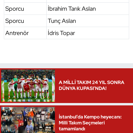
Sporcu
İbrahim Tarık Aslan
Sporcu
Tunç Aslan
Antrenör
İdris Topar
A MİLLİ TAKIM 24 YIL SONRA
DÜNYA KUPASI’NDA!
İstanbul’da Kempo heyecanı:
Milli Takım Seçmeleri
tamamlandı