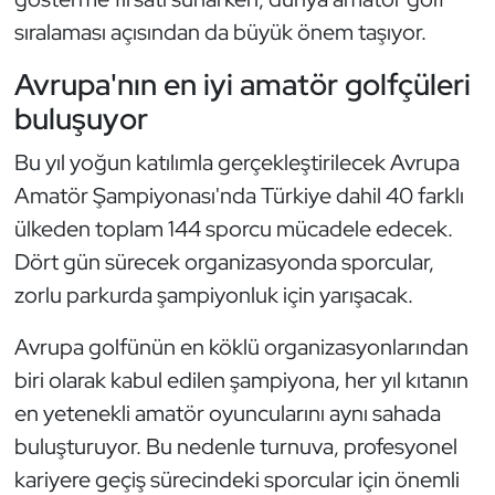
Güreş
sıralaması açısından da büyük önem taşıyor.
Halter
Avrupa'nın en iyi amatör golfçüleri
buluşuyor
Hava Sporları
Bu yıl yoğun katılımla gerçekleştirilecek Avrupa
Hentbol
Amatör Şampiyonası'nda Türkiye dahil 40 farklı
ülkeden toplam 144 sporcu mücadele edecek.
İşitme Engelli Sporcular
Dört gün sürecek organizasyonda sporcular,
Judo ve Kuraş
zorlu parkurda şampiyonluk için yarışacak.
Avrupa golfünün en köklü organizasyonlarından
Kano ve Rafting
biri olarak kabul edilen şampiyona, her yıl kıtanın
Karate
en yetenekli amatör oyuncularını aynı sahada
buluşturuyor. Bu nedenle turnuva, profesyonel
Kayak
kariyere geçiş sürecindeki sporcular için önemli