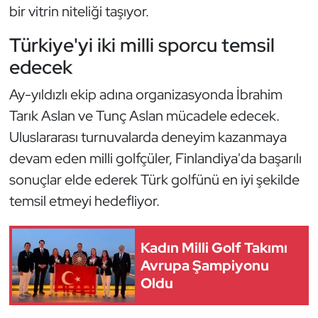
bir vitrin niteliği taşıyor.
Kempo
Türkiye'yi iki milli sporcu temsil
Kick Boks
edecek
Kürek
Ay-yıldızlı ekip adına organizasyonda İbrahim
Tarık Aslan ve Tunç Aslan mücadele edecek.
Masa Tenisi
Uluslararası turnuvalarda deneyim kazanmaya
devam eden milli golfçüler, Finlandiya'da başarılı
Modern Pentatlon
sonuçlar elde ederek Türk golfünü en iyi şekilde
Motor Sporları
temsil etmeyi hedefliyor.
Muay Thai
Kadın Milli Golf Takımı
Avrupa Şampiyonu
Okçuluk
Oldu
Optimist