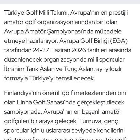
Türkiye Golf Milli Takımı, Avrupa'nın en prestijli
Dans Sporları
amatör golf organizasyonlarından biri olan
Dövüş Sanatı
Avrupa Amatör Şampiyonası'nda mücadele
etmeye hazırlanıyor. Avrupa Golf Birliği (EGA)
E-Spor
tarafından 24-27 Haziran 2026 tarihleri arasında
düzenlenecek organizasyonda milli sporcular
Eskrim
İbrahim Tarık Aslan ve Tunç Aslan, ay-yıldızlı
formayla Türkiye'yi temsil edecek.
Futbol
Finlandiya'nın önemli golf merkezlerinden biri
Futsal
olan Linna Golf Sahası'nda gerçekleştirilecek
Genel
şampiyonada, Avrupa'nın en başarılı amatör
golfçüleri bir araya gelecek. Turnuva, genç
Golf
sporcular için uluslararası seviyede kendilerini
gösterme fırsatı sunarken, dünya amatör golf