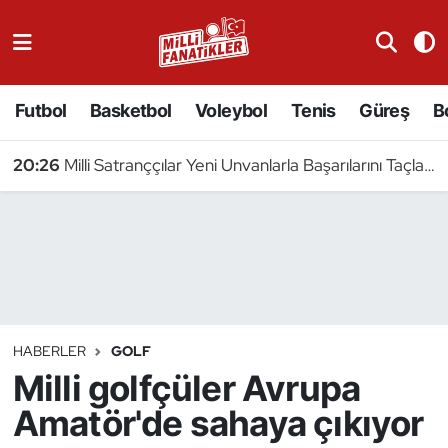
Atıcılık
Futbol
Basketbol
Voleybol
Tenis
Güreş
B
Atletizm
20:26
Milli Satranççılar Yeni Unvanlarla Başarılarını Taçlandırdı
Badminton
Basketbol
Beyzbol
Bilardo
HABERLER
GOLF
Milli golfçüler Avrupa
Binicilik
Amatör'de sahaya çıkıyor
Bisiklet