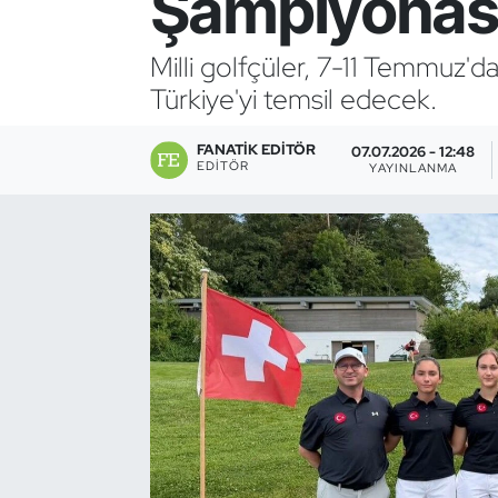
Şampiyonası
Bocce Bowling Dart
Milli golfçüler, 7-11 Temmuz'
Türkiye'yi temsil edecek.
Boks
FANATIK EDITÖR
Briç
07.07.2026 - 12:48
EDITÖR
YAYINLANMA
Buz Hokeyi
Buz Pateni
Çim Hokeyi
Cimnastik
Curling
Dağcılık