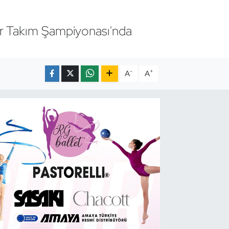
lar Takım Şampiyonası'nda
-
+
A
A