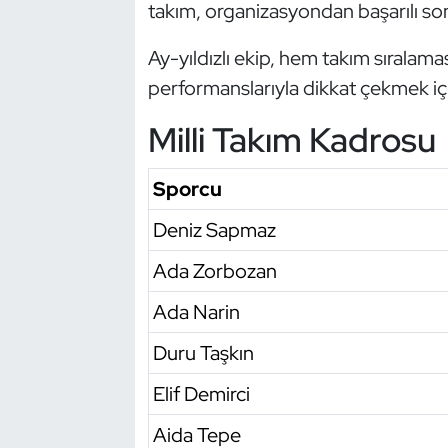
takım, organizasyondan başarılı so
Oryantiring
Ay-yıldızlı ekip, hem takım sıralama
Özel Sporcular
performanslarıyla dikkat çekmek iç
Milli Takım Kadrosu
Paralimpik
Ragbi
Sporcu
Deniz Sapmaz
Satranç
Ada Zorbozan
Su Topu
Ada Narin
Sualtı Sporları
Duru Taşkın
Tekvando
Elif Demirci
Aida Tepe
Tenis