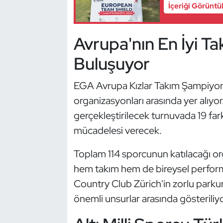
Güreş
İçeriği Görüntü
Halter
Avrupa'nın En İyi Tak
Hava Sporları
Buluşuyor
Hentbol
EGA Avrupa Kızlar Takım Şampiyonası
organizasyonları arasında yer alıyor.
İşitme Engelli Sporcular
gerçekleştirilecek turnuvada 19 fark
mücadelesi verecek.
Judo ve Kuraş
Toplam 114 sporcunun katılacağı or
Kano ve Rafting
hem takım hem de bireysel perform
Karate
Country Club Zürich'in zorlu parku
önemli unsurlar arasında gösteriliyo
Kayak