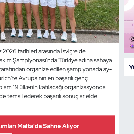
 2026 tarihleri arasında İsviçre'de
akım Şampiyonası'nda Türkiye adına sahaya
Y
 tarafından organize edilen şampiyonada ay-
ürich'te Avrupa'nın en başarılı genç
lam 19 ülkenin katılacağı organizasyonda
kilde temsil ederek başarılı sonuçlar elde
akımları Malta'da Sahne Alıyor