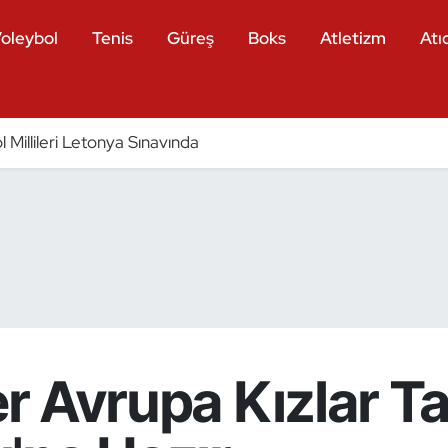
oleybol
Tenis
Güreş
Boks
Atletizm
Atıc
 Millileri Letonya Sınavında
ler Avrupa Kızlar T