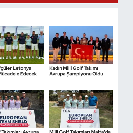
lfçüler Letonya
Kadın Milli Golf Takımı
 Mücadele Edecek
Avrupa Şampiyonu Oldu
lf Takımları Avrupa
Milli Golf Takımları Malta'da