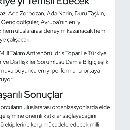
rkiye'yi Temsil Edecek
az, Ada Zorbozan, Ada Narin, Duru Taşkın,
. Genç golfçüler, Avrupa'nın en iyi
k hem uluslararası deneyim kazanacak hem
e çalışacak.
lli Takım Antrenörü İdris Topar ile Türkiye
ve Dış İlişkiler Sorumlusu Damla Bilgiç eşlik
urnuva boyunca en iyi performansı ortaya
rüyor.
arılı Sonuçlar
rcuların uluslararası organizasyonlarda elde
lişimine önemli katkılar sağlayacağını
ü ekiplerine karşı mücadele edecek milli