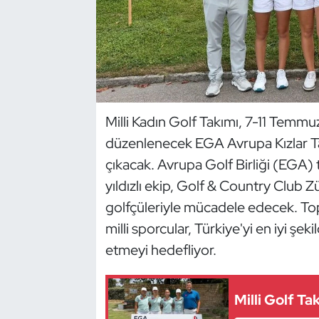
Dans Sporları
Dövüş Sanatı
E-Spor
Milli Kadın Golf Takımı, 7-11 Temmuz
düzenlenecek EGA Avrupa Kızlar T
Eskrim
çıkacak. Avrupa Golf Birliği (EGA)
Futbol
yıldızlı ekip, Golf & Country Club Z
golfçüleriyle mücadele edecek. Top
Futsal
milli sporcular, Türkiye'yi en iyi şe
etmeyi hedefliyor.
Genel
Golf
Milli Golf T