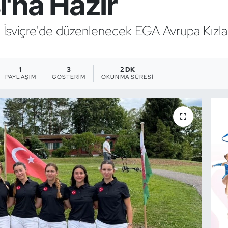
'na Hazır
da İsviçre'de düzenlenecek EGA Avrupa Kız
1
3
2 DK
PAYLAŞIM
GÖSTERIM
OKUNMA SÜRESI