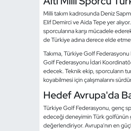
Altı Milli Sporcu Tü
Kempo
Milli takım kadrosunda Deniz Sapm
Kick Boks
Elif Demirci ve Aida Tepe yer alıyor
sporcularına karşı mücadele edere
Kürek
de Türkiye adına derece elde etmey
Masa Tenisi
Takıma, Türkiye Golf Federasyonu Mi
Golf Federasyonu İdari Koordinatör 
Modern Pentatlon
edecek. Teknik ekip, sporcuların t
koyabilmesi için çalışmalarını sürdü
Motor Sporları
Hedef Avrupa'da Baş
Muay Thai
Türkiye Golf Federasyonu, genç spo
Okçuluk
edeceği deneyimin Türk golfünün ge
Optimist
değerlendiriyor. Avrupa'nın en güçl