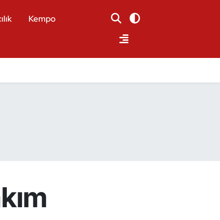
ılık
Kempo
akım