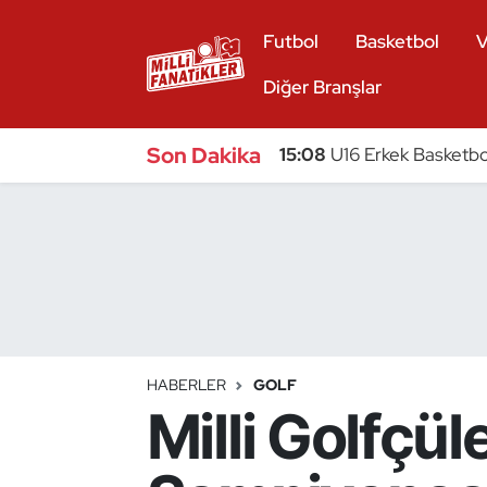
Futbol
Basketbol
V
Atıcılık
Diğer Branşlar
Atletizm
Son Dakika
15:08
U16 Erkek Basketbol
Badminton
Basketbol
Beyzbol
Bilardo
HABERLER
GOLF
Milli Golfçü
Binicilik
Bisiklet