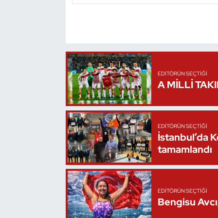
Triatlon
Voleybol
Vücut Geliştirme Fitness
EDITÖRÜN SEÇTIĞI
A MİLLİ TAK
Wushu Kungfu
Yelken
EDITÖRÜN SEÇTIĞI
İstanbul’da 
Yüzme
tamamlandı
EDITÖRÜN SEÇTIĞI
Bengisu Avcı,