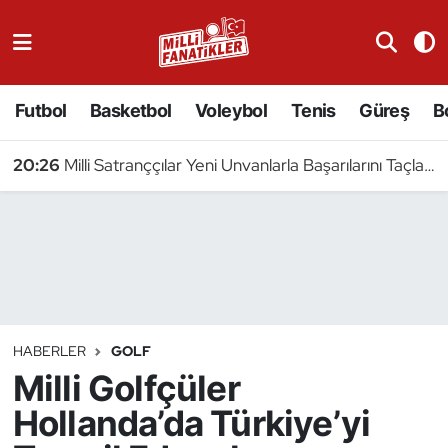
Atıcılık
Futbol
Basketbol
Voleybol
Tenis
Güreş
B
Atletizm
20:26
Milli Satranççılar Yeni Unvanlarla Başarılarını Taçlandırdı
Badminton
Basketbol
Beyzbol
Bilardo
HABERLER
GOLF
Milli Golfçüler
Binicilik
Hollanda’da Türkiye’yi
Bisiklet