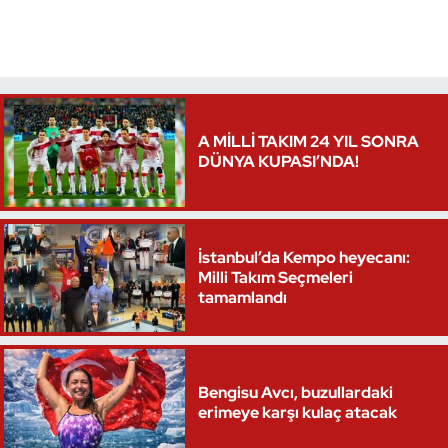
A MİLLİ TAKIM 24 YIL SONRA
DÜNYA KUPASI’NDA!
İstanbul’da Kempo heyecanı:
Milli Takım Seçmeleri
tamamlandı
Bengisu Avcı, buzullardaki
erimeye karşı kulaç atacak