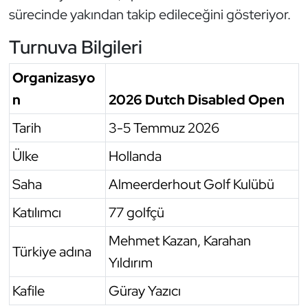
sürecinde yakından takip edileceğini gösteriyor.
Triatlon
Turnuva Bilgileri
Voleybol
Organizasyo
Vücut Geliştirme Fitness
n
2026 Dutch Disabled Open
Tarih
3-5 Temmuz 2026
Wushu Kungfu
Ülke
Hollanda
Yelken
Saha
Almeerderhout Golf Kulübü
Yüzme
Katılımcı
77 golfçü
Mehmet Kazan, Karahan
Türkiye adına
Yıldırım
Kafile
Güray Yazıcı