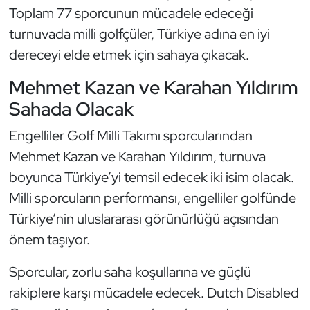
Toplam 77 sporcunun mücadele edeceği
Kempo
turnuvada milli golfçüler, Türkiye adına en iyi
Kick Boks
dereceyi elde etmek için sahaya çıkacak.
Mehmet Kazan ve Karahan Yıldırım
Kürek
Sahada Olacak
Masa Tenisi
Engelliler Golf Milli Takımı sporcularından
Modern Pentatlon
Mehmet Kazan ve Karahan Yıldırım, turnuva
boyunca Türkiye’yi temsil edecek iki isim olacak.
Motor Sporları
Milli sporcuların performansı, engelliler golfünde
Türkiye’nin uluslararası görünürlüğü açısından
Muay Thai
önem taşıyor.
Okçuluk
Sporcular, zorlu saha koşullarına ve güçlü
rakiplere karşı mücadele edecek. Dutch Disabled
Optimist