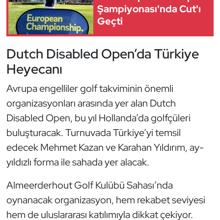
Güreş
Şampiyonası'nda Cut'ı
Geçti
Halter
Dutch Disabled Open’da Türkiye
Hava Sporları
Heyecanı
Hentbol
Avrupa engelliler golf takviminin önemli
organizasyonları arasında yer alan Dutch
İşitme Engelli Sporcular
Disabled Open, bu yıl Hollanda’da golfçüleri
Judo ve Kuraş
buluşturacak. Turnuvada Türkiye’yi temsil
edecek Mehmet Kazan ve Karahan Yıldırım, ay-
Kano ve Rafting
yıldızlı forma ile sahada yer alacak.
Karate
Almeerderhout Golf Kulübü Sahası’nda
oynanacak organizasyon, hem rekabet seviyesi
Kayak
hem de uluslararası katılımıyla dikkat çekiyor.