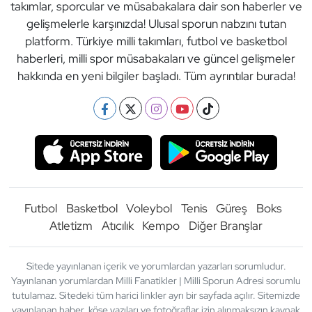
takımlar, sporcular ve müsabakalara dair son haberler ve
gelişmelerle karşınızda! Ulusal sporun nabzını tutan
platform. Türkiye milli takımları, futbol ve basketbol
haberleri, milli spor müsabakaları ve güncel gelişmeler
hakkında en yeni bilgiler başladı. Tüm ayrıntılar burada!
Futbol
Basketbol
Voleybol
Tenis
Güreş
Boks
Atletizm
Atıcılık
Kempo
Diğer Branşlar
Sitede yayınlanan içerik ve yorumlardan yazarları sorumludur.
Yayınlanan yorumlardan Milli Fanatikler | Milli Sporun Adresi sorumlu
tutulamaz. Sitedeki tüm harici linkler ayrı bir sayfada açılır. Sitemizde
yayınlanan haber, köşe yazıları ve fotoğraflar izin alınmaksızın kaynak