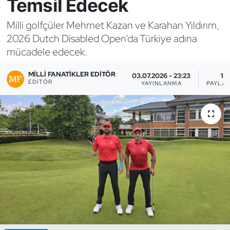
Temsil Edecek
Bocce Bowling Dart
Milli golfçüler Mehmet Kazan ve Karahan Yıldırım,
2026 Dutch Disabled Open’da Türkiye adına
Boks
mücadele edecek.
Briç
MILLI FANATIKLER EDITÖR
03.07.2026 - 23:23
1
EDITÖR
YAYINLANMA
PAYLAŞ
Buz Hokeyi
Buz Pateni
Çim Hokeyi
Cimnastik
Curling
Dağcılık