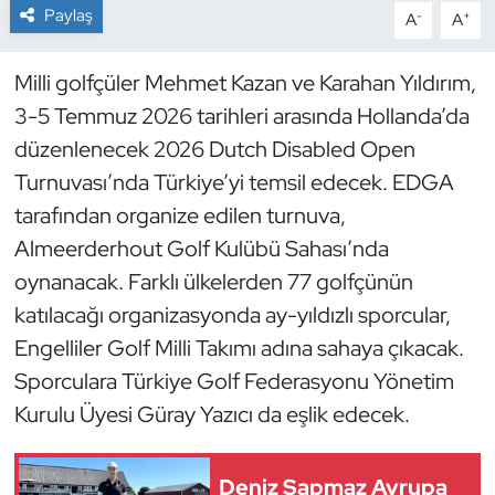
Paylaş
-
+
A
A
Dans Sporları
Milli golfçüler Mehmet Kazan ve Karahan Yıldırım,
Dövüş Sanatı
3-5 Temmuz 2026 tarihleri arasında Hollanda’da
düzenlenecek 2026 Dutch Disabled Open
E-Spor
Turnuvası’nda Türkiye’yi temsil edecek. EDGA
tarafından organize edilen turnuva,
Eskrim
Almeerderhout Golf Kulübü Sahası’nda
Futbol
oynanacak. Farklı ülkelerden 77 golfçünün
katılacağı organizasyonda ay-yıldızlı sporcular,
Futsal
Engelliler Golf Milli Takımı adına sahaya çıkacak.
Sporculara Türkiye Golf Federasyonu Yönetim
Genel
Kurulu Üyesi Güray Yazıcı da eşlik edecek.
Golf
Deniz Sapmaz Avrupa