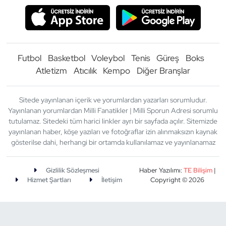
Futbol
Basketbol
Voleybol
Tenis
Güreş
Boks
Atletizm
Atıcılık
Kempo
Diğer Branşlar
Sitede yayınlanan içerik ve yorumlardan yazarları sorumludur.
Yayınlanan yorumlardan Milli Fanatikler | Milli Sporun Adresi sorumlu
tutulamaz. Sitedeki tüm harici linkler ayrı bir sayfada açılır. Sitemizde
yayınlanan haber, köşe yazıları ve fotoğraflar izin alınmaksızın kaynak
gösterilse dahi, herhangi bir ortamda kullanılamaz ve yayınlanamaz
Gizlilik Sözleşmesi
Haber Yazılımı:
TE Bilişim
|
Hizmet Şartları
İletişim
Copyright © 2026