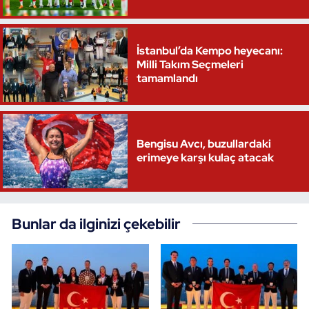
İstanbul’da Kempo heyecanı:
Milli Takım Seçmeleri
tamamlandı
Bengisu Avcı, buzullardaki
erimeye karşı kulaç atacak
Bunlar da ilginizi çekebilir