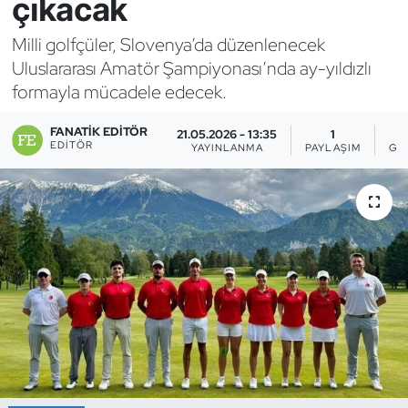
çıkacak
Bocce Bowling Dart
Milli golfçüler, Slovenya’da düzenlenecek
Uluslararası Amatör Şampiyonası’nda ay-yıldızlı
Boks
formayla mücadele edecek.
Briç
FANATIK EDITÖR
21.05.2026 - 13:35
1
EDITÖR
YAYINLANMA
PAYLAŞIM
GÖ
Buz Hokeyi
Buz Pateni
Çim Hokeyi
Cimnastik
Curling
Dağcılık