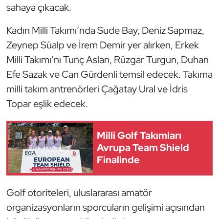
Güreş
sahaya çıkacak.
Halter
Kadın Milli Takımı’nda Sude Bay, Deniz Sapmaz,
Zeynep Süalp ve İrem Demir yer alırken, Erkek
Hava Sporları
Milli Takımı’nı Tunç Aslan, Rüzgar Turgun, Duhan
Efe Sazak ve Can Gürdenli temsil edecek. Takıma
Hentbol
milli takım antrenörleri Çağatay Ural ve İdris
Topar eşlik edecek.
İşitme Engelli Sporcular
Judo ve Kuraş
Milli Golf Takımları
Avrupa Team Shield
Kano ve Rafting
Finalinde
Karate
Golf otoriteleri, uluslararası amatör
Kayak
organizasyonların sporcuların gelişimi açısından