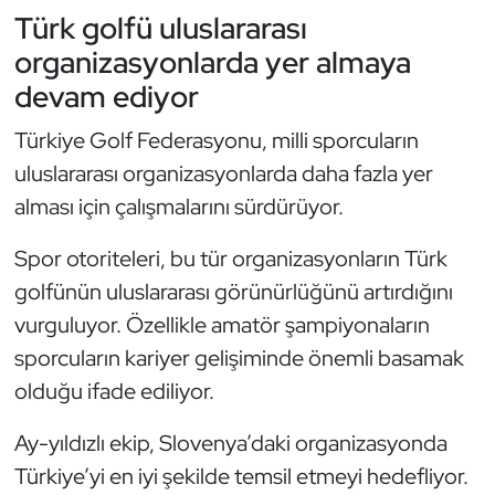
Türk golfü uluslararası
Oryantiring
organizasyonlarda yer almaya
Özel Sporcular
devam ediyor
Türkiye Golf Federasyonu, milli sporcuların
Paralimpik
uluslararası organizasyonlarda daha fazla yer
Ragbi
alması için çalışmalarını sürdürüyor.
Spor otoriteleri, bu tür organizasyonların Türk
Satranç
golfünün uluslararası görünürlüğünü artırdığını
Su Topu
vurguluyor. Özellikle amatör şampiyonaların
sporcuların kariyer gelişiminde önemli basamak
Sualtı Sporları
olduğu ifade ediliyor.
Tekvando
Ay-yıldızlı ekip, Slovenya’daki organizasyonda
Türkiye’yi en iyi şekilde temsil etmeyi hedefliyor.
Tenis