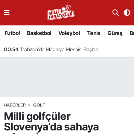
Atıcılık
Futbol
Basketbol
Voleybol
Tenis
Güreş
B
Atletizm
00:54
Trabzon'da Madalya Mesaisi Başladı
Badminton
Basketbol
Beyzbol
Bilardo
HABERLER
GOLF
Milli golfçüler
Binicilik
Slovenya’da sahaya
Bisiklet