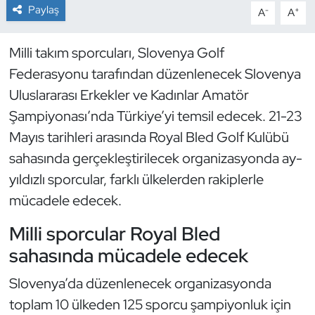
Paylaş
-
+
A
A
Dans Sporları
Milli takım sporcuları, Slovenya Golf
Dövüş Sanatı
Federasyonu tarafından düzenlenecek Slovenya
Uluslararası Erkekler ve Kadınlar Amatör
E-Spor
Şampiyonası’nda Türkiye’yi temsil edecek. 21-23
Mayıs tarihleri arasında Royal Bled Golf Kulübü
Eskrim
sahasında gerçekleştirilecek organizasyonda ay-
Futbol
yıldızlı sporcular, farklı ülkelerden rakiplerle
mücadele edecek.
Futsal
Milli sporcular Royal Bled
Genel
sahasında mücadele edecek
Slovenya’da düzenlenecek organizasyonda
Golf
toplam 10 ülkeden 125 sporcu şampiyonluk için