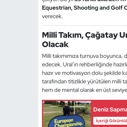
Güreş
Equestrian, Shooting and Golf 
verecek.
Halter
Hava Sporları
Milli Takım, Çağatay 
Olacak
Hentbol
Milli takımımıza turnuva boyunca, 
İşitme Engelli Sporcular
edecek. Ural’ın rehberliğinde hazır
hazır ve motivasyon dolu şekilde k
Judo ve Kuraş
tarafından titizlikle yürütülen milli
Kano ve Rafting
hem de mental olarak en üst seviy
Karate
Deniz Sapma
Kayak
İçeriği Görüntü