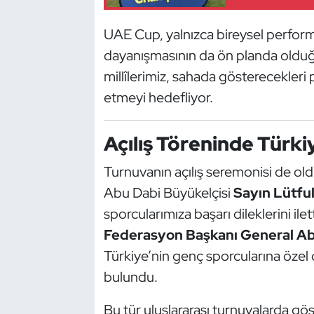
Kempo
UAE Cup, yalnızca bireysel perform
Kick Boks
dayanışmasının da ön planda olduğu
millîlerimiz, sahada gösterecekleri 
Kürek
etmeyi hedefliyor.
Masa Tenisi
Açılış Töreninde Türki
Modern Pentatlon
Turnuvanın açılış seremonisi de old
Motor Sporları
Abu Dabi Büyükelçisi
Sayın Lütfu
sporcularımıza başarı dileklerini il
Muay Thai
Federasyon Başkanı General Ab
Türkiye’nin genç sporcularına özel 
Okçuluk
bulundu.
Optimist
Bu tür uluslararası turnuvalarda gö