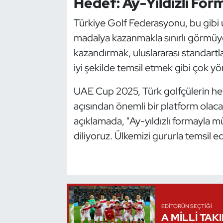
Hedef: Ay-Yıldızlı Fo
Triatlon
Türkiye Golf Federasyonu, bu gibi ul
madalya kazanmakla sınırlı görmü
Voleybol
kazandırmak, uluslararası standartl
iyi şekilde temsil etmek gibi çok yö
Vücut Geliştirme Fitness
UAE Cup 2025, Türk golfçülerin hem 
Wushu Kungfu
açısından önemli bir platform olac
açıklamada, "Ay-yıldızlı formayla 
Yelken
diliyoruz. Ülkemizi gururla temsil e
Yüzme
EDITÖRÜN SEÇTIĞI
A MİLLİ TAK