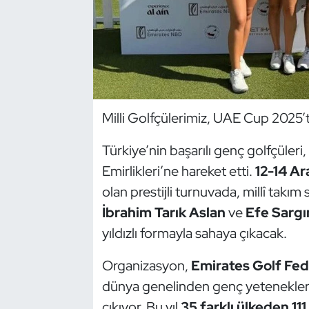
Dans Sporları
Dövüş Sanatı
E-Spor
Milli Golfçülerimiz, UAE Cup 2025’
Eskrim
Türkiye’nin başarılı genç golfçüleri,
Emirlikleri’ne hareket etti.
12-14 Ar
Futbol
olan prestijli turnuvada, millî takım
Futsal
İbrahim Tarık Aslan
ve
Efe Sargı
yıldızlı formayla sahaya çıkacak.
Genel
Organizasyon,
Emirates Golf Fe
Golf
dünya genelinden genç yetenekleri
çıkıyor. Bu yıl
35 farklı ülkeden 111