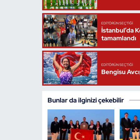
EDITÖRÜN SEÇTIĞI
İstanbul’da 
tamamlandı
EDITÖRÜN SEÇTIĞI
Bengisu Avcı,
Bunlar da ilginizi çekebilir