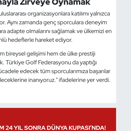
rmayla Zirveye Oynamak
uslararası organizasyonlara katılımı yalnızca
yor. Aynı zamanda genç sporculara deneyim
ara adapte olmalarını sağlamak ve ülkemizi en
nlü hedeflerle hareket ediyor.
bireysel gelişimi hem de ülke prestiji
ak. Türkiye Golf Federasyonu da yaptığı
mücadele edecek tüm sporcularımıza başarılar
deceklerine inanıyoruz." ifadelerine yer verdi.
IM 24 YIL SONRA DÜNYA KUPASI’NDA!