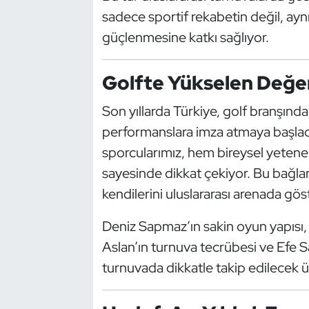
sadece sportif rekabetin değil, aynı 
Oryantiring
güçlenmesine katkı sağlıyor.
Özel Sporcular
Golfte Yükselen Değer
Paralimpik
Son yıllarda Türkiye, golf branşınd
Ragbi
performanslara imza atmaya başlad
sporcularımız, hem bireysel yetenek
Satranç
sayesinde dikkat çekiyor. Bu bağ
kendilerini uluslararası arenada gös
Su Topu
Deniz Sapmaz’ın sakin oyun yapısı, S
Sualtı Sporları
Aslan’ın turnuva tecrübesi ve Efe Sa
turnuvada dikkatle takip edilecek ül
Tekvando
Tenis