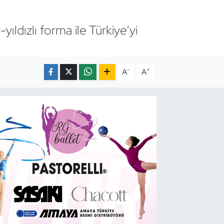
ldızlı forma ile Türkiye’yi
-
+
A
A