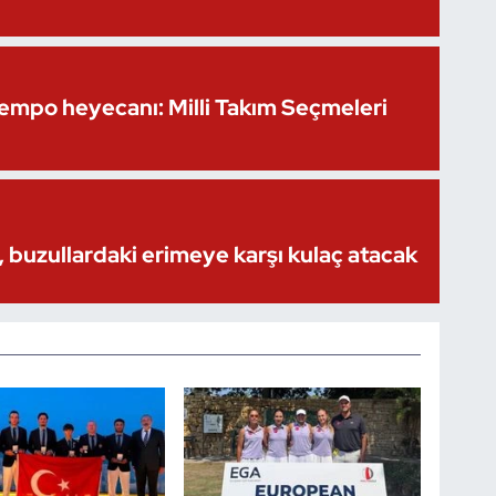
Kempo heyecanı: Milli Takım Seçmeleri
 buzullardaki erimeye karşı kulaç atacak