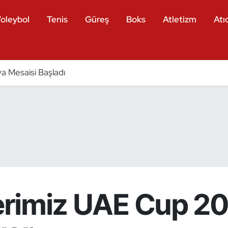
oleybol
Tenis
Güreş
Boks
Atletizm
Atıc
a Mesaisi Başladı
lerimiz UAE Cup 2