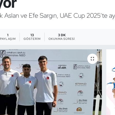
yor
 Aslan ve Efe Sargın, UAE Cup 2025’te ay-yı
1
13
3 DK
PAYLAŞIM
GÖSTERIM
OKUNMA SÜRESI