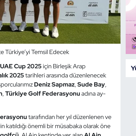
te Türkiye’yi Temsil Edecek
UAE Cup 2025
için Birleşik Arap
Y
alık 2025
tarihleri arasında düzenlenecek
 sporcularımız
Deniz Sapmaz
,
Sude Bay
,
n
,
Türkiye Golf Federasyonu
adına ay-
derasyonu
tarafından her yıl düzenlenen ve
n katıldığı önemli bir müsabaka olarak öne
 golfçü
, Al Ain kentinde yer alan
Al Ain