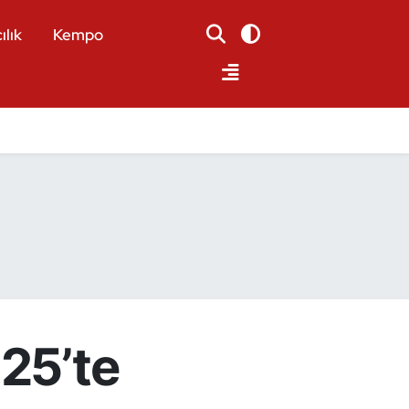
ılık
Kempo
025’te