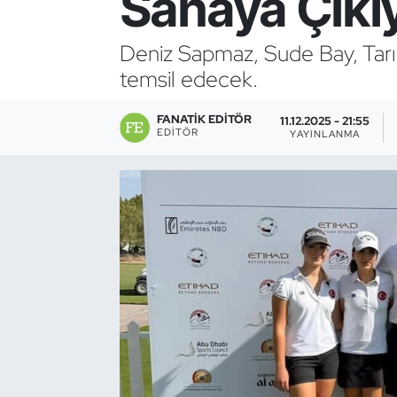
Sahaya Çıkı
Bocce Bowling Dart
Deniz Sapmaz, Sude Bay, Tarık
temsil edecek.
Boks
FANATIK EDITÖR
Briç
11.12.2025 - 21:55
EDITÖR
YAYINLANMA
Buz Hokeyi
Buz Pateni
Çim Hokeyi
Cimnastik
Curling
Dağcılık