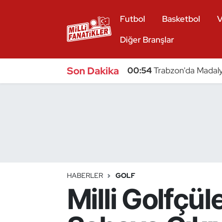
Futbol
Basketbol
V
Atıcılık
Diğer Branşlar
Atletizm
Son Dakika
00:54
Trabzon'da Madaly
Badminton
Basketbol
Beyzbol
Bilardo
HABERLER
GOLF
Milli Golfçü
Binicilik
Bisiklet