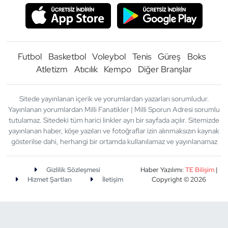
Futbol
Basketbol
Voleybol
Tenis
Güreş
Boks
Atletizm
Atıcılık
Kempo
Diğer Branşlar
Sitede yayınlanan içerik ve yorumlardan yazarları sorumludur.
Yayınlanan yorumlardan Milli Fanatikler | Milli Sporun Adresi sorumlu
tutulamaz. Sitedeki tüm harici linkler ayrı bir sayfada açılır. Sitemizde
yayınlanan haber, köşe yazıları ve fotoğraflar izin alınmaksızın kaynak
gösterilse dahi, herhangi bir ortamda kullanılamaz ve yayınlanamaz
Gizlilik Sözleşmesi
Haber Yazılımı:
TE Bilişim
|
Hizmet Şartları
İletişim
Copyright © 2026