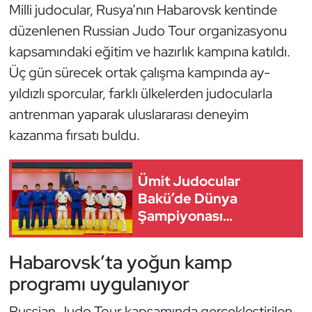
Milli judocular, Rusya’nın Habarovsk kentinde
düzenlenen Russian Judo Tour organizasyonu
Dans Sporları
kapsamındaki eğitim ve hazırlık kampına katıldı.
Dövüş Sanatı
Üç gün sürecek ortak çalışma kampında ay-
yıldızlı sporcular, farklı ülkelerden judocularla
E-Spor
antrenman yaparak uluslararası deneyim
kazanma fırsatı buldu.
Eskrim
Futbol
Ümit Judocular
Bakü’de Dünya
Futsal
Şampiyonası
Mesaisinde
Genel
Habarovsk’ta yoğun kamp
programı uygulanıyor
Golf
Russian Judo Tour kapsamında gerçekleştirilen