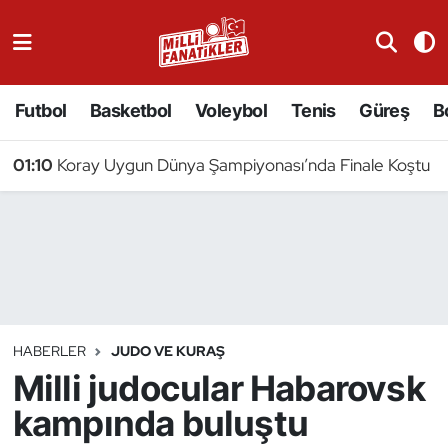
Atıcılık
Futbol
Basketbol
Voleybol
Tenis
Güreş
B
Atletizm
01:10
Koray Uygun Dünya Şampiyonası’nda Finale Koştu
Badminton
Basketbol
Beyzbol
Bilardo
HABERLER
JUDO VE KURAŞ
Milli judocular Habarovsk
Binicilik
kampında buluştu
Bisiklet