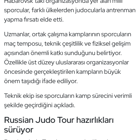
Habarovsk’taki organizasyonda yer alan milli
Kempo
sporcular, farklı ülkelerden judocularla antrenman
yapma fırsatı elde etti.
Kick Boks
Uzmanlar, ortak çalışma kamplarının sporcuların
Kürek
maç temposu, teknik çeşitlilik ve fiziksel gelişim
açısından önemli katkı sunduğunu belirtiyor.
Masa Tenisi
Özellikle üst düzey uluslararası organizasyonlar
Modern Pentatlon
öncesinde gerçekleştirilen kampların büyük
önem taşıdığı ifade ediliyor.
Motor Sporları
Teknik ekip ise sporcuların kamp sürecini verimli
Muay Thai
şekilde geçirdiğini açıkladı.
Okçuluk
Russian Judo Tour hazırlıkları
sürüyor
Optimist