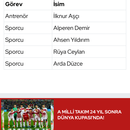
Görev
İsim
Triatlon
Antrenör
İlknur Aşçı
Voleybol
Sporcu
Alperen Demir
Sporcu
Ahsen Yıldırım
Vücut Geliştirme Fitness
Sporcu
Rüya Ceylan
Wushu Kungfu
Sporcu
Arda Düzce
Yelken
Yüzme
A MİLLİ TAKIM 24 YIL SONRA
DÜNYA KUPASI’NDA!