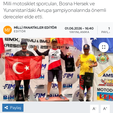
Milli motosiklet sporcuları, Bosna Hersek ve
Bocce Bowling Dart
Yunanistan’daki Avrupa şampiyonalarında önemli
dereceler elde etti.
Boks
MILLI FANATIKLER EDITÖR
01.06.2026 - 16:40
1
EDITÖR
YAYINLANMA
PAYLAŞ
Briç
Buz Hokeyi
Buz Pateni
Çim Hokeyi
Cimnastik
Curling
Paylaş
-
+
A
A
Dağcılık