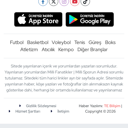
Futbol
Basketbol
Voleybol
Tenis
Güreş
Boks
Atletizm
Atıcılık
Kempo
Diğer Branşlar
Sitede yayınlanan içerik ve yorumlardan yazarları sorumludur.
Yayınlanan yorumlardan Milli Fanatikler | Milli Sporun Adresi sorumlu
tutulamaz. Sitedeki tüm harici linkler ayrı bir sayfada açılır. Sitemizde
yayınlanan haber, köşe yazıları ve fotoğraflar izin alınmaksızın kaynak
gösterilse dahi, herhangi bir ortamda kullanılamaz ve yayınlanamaz
Gizlilik Sözleşmesi
Haber Yazılımı:
TE Bilişim
|
Hizmet Şartları
İletişim
Copyright © 2026