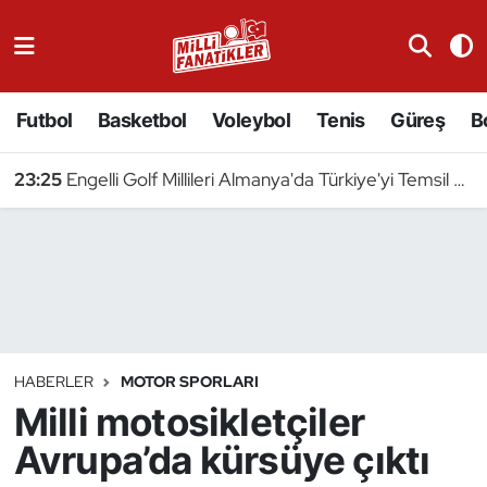
Atıcılık
Futbol
Basketbol
Voleybol
Tenis
Güreş
B
Atletizm
23:25
Engelli Golf Millileri Almanya'da Türkiye'yi Temsil Edecek
Badminton
Basketbol
Beyzbol
Bilardo
HABERLER
MOTOR SPORLARI
Milli motosikletçiler
Binicilik
Avrupa’da kürsüye çıktı
Bisiklet