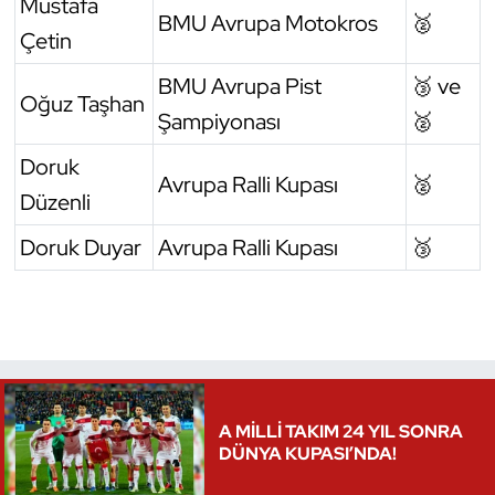
Mustafa
BMU Avrupa Motokros
🥈
Çetin
Triatlon
BMU Avrupa Pist
🥉 ve
Voleybol
Oğuz Taşhan
Şampiyonası
🥈
Vücut Geliştirme Fitness
Doruk
Avrupa Ralli Kupası
🥈
Düzenli
Wushu Kungfu
Doruk Duyar
Avrupa Ralli Kupası
🥉
Yelken
Yüzme
A MİLLİ TAKIM 24 YIL SONRA
DÜNYA KUPASI’NDA!