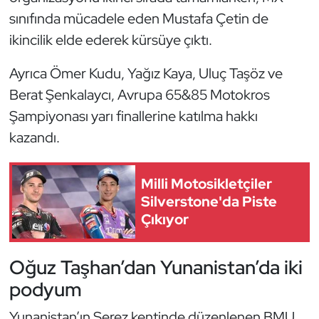
Güreş
sınıfında mücadele eden Mustafa Çetin de
ikincilik elde ederek kürsüye çıktı.
Halter
Ayrıca Ömer Kudu, Yağız Kaya, Uluç Taşöz ve
Hava Sporları
Berat Şenkalaycı, Avrupa 65&85 Motokros
Hentbol
Şampiyonası yarı finallerine katılma hakkı
kazandı.
İşitme Engelli Sporcular
Milli Motosikletçiler
Judo ve Kuraş
Silverstone'da Piste
Çıkıyor
Kano ve Rafting
Karate
Oğuz Taşhan’dan Yunanistan’da iki
podyum
Kayak
Yunanistan’ın Serez kentinde düzenlenen BMU