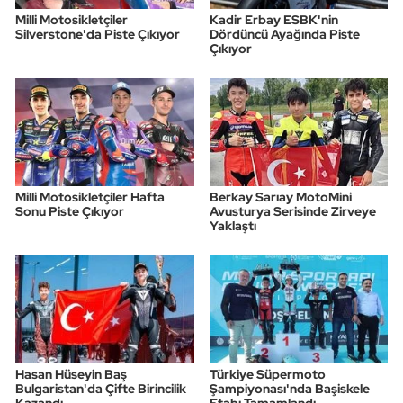
Milli Motosikletçiler
Kadir Erbay ESBK'nin
Silverstone'da Piste Çıkıyor
Dördüncü Ayağında Piste
Çıkıyor
Milli Motosikletçiler Hafta
Berkay Sarıay MotoMini
Sonu Piste Çıkıyor
Avusturya Serisinde Zirveye
Yaklaştı
Hasan Hüseyin Baş
Türkiye Süpermoto
Bulgaristan'da Çifte Birincilik
Şampiyonası'nda Başiskele
Kazandı
Etabı Tamamlandı