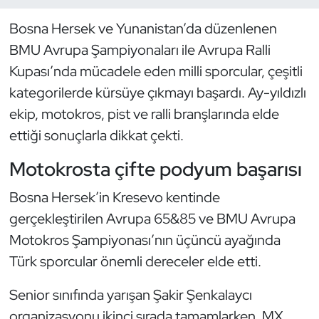
Bosna Hersek ve Yunanistan’da düzenlenen
Dans Sporları
BMU Avrupa Şampiyonaları ile Avrupa Ralli
Dövüş Sanatı
Kupası’nda mücadele eden milli sporcular, çeşitli
kategorilerde kürsüye çıkmayı başardı. Ay-yıldızlı
E-Spor
ekip, motokros, pist ve ralli branşlarında elde
ettiği sonuçlarla dikkat çekti.
Eskrim
Motokrosta çifte podyum başarısı
Futbol
Bosna Hersek’in Kresevo kentinde
Futsal
gerçekleştirilen Avrupa 65&85 ve BMU Avrupa
Motokros Şampiyonası’nın üçüncü ayağında
Genel
Türk sporcular önemli dereceler elde etti.
Golf
Senior sınıfında yarışan Şakir Şenkalaycı
organizasyonu ikinci sırada tamamlarken, MX