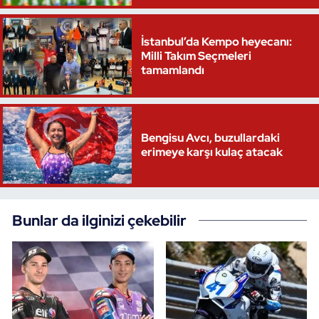
İstanbul’da Kempo heyecanı:
Milli Takım Seçmeleri
tamamlandı
Bengisu Avcı, buzullardaki
erimeye karşı kulaç atacak
Bunlar da ilginizi çekebilir