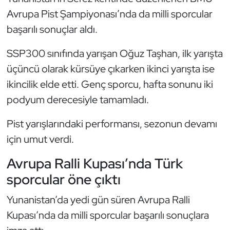
Kempo
Avrupa Pist Şampiyonası’nda da milli sporcular
başarılı sonuçlar aldı.
Kick Boks
SSP300 sınıfında yarışan Oğuz Taşhan, ilk yarışta
Kürek
üçüncü olarak kürsüye çıkarken ikinci yarışta ise
ikincilik elde etti. Genç sporcu, hafta sonunu iki
Masa Tenisi
podyum derecesiyle tamamladı.
Modern Pentatlon
Pist yarışlarındaki performansı, sezonun devamı
için umut verdi.
Motor Sporları
Avrupa Ralli Kupası’nda Türk
Muay Thai
sporcular öne çıktı
Okçuluk
Yunanistan’da yedi gün süren Avrupa Ralli
Kupası’nda da milli sporcular başarılı sonuçlara
Optimist