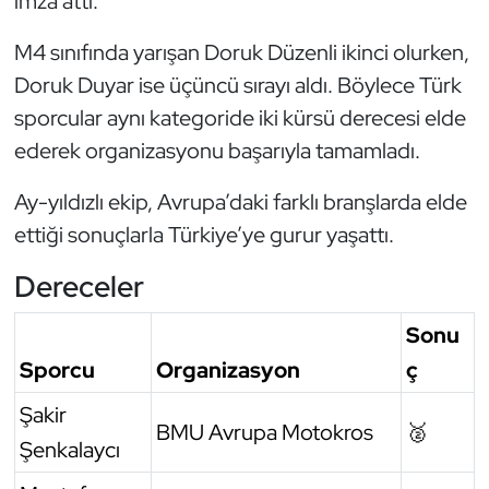
imza attı.
Oryantiring
M4 sınıfında yarışan Doruk Düzenli ikinci olurken,
Doruk Duyar ise üçüncü sırayı aldı. Böylece Türk
Özel Sporcular
sporcular aynı kategoride iki kürsü derecesi elde
Paralimpik
ederek organizasyonu başarıyla tamamladı.
Ragbi
Ay-yıldızlı ekip, Avrupa’daki farklı branşlarda elde
ettiği sonuçlarla Türkiye’ye gurur yaşattı.
Satranç
Dereceler
Su Topu
Sonu
Sualtı Sporları
Sporcu
Organizasyon
ç
Şakir
Tekvando
BMU Avrupa Motokros
🥈
Şenkalaycı
Tenis