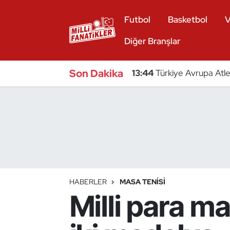
Futbol
Basketbol
V
Atıcılık
Diğer Branşlar
Atletizm
Son Dakika
13:44
Türkiye Avrupa Atle
Badminton
Basketbol
Beyzbol
Bilardo
HABERLER
MASA TENISI
Milli para m
Binicilik
Bisiklet