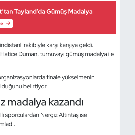
t’tan Tayland’da Gümüş Madalya
le
distanlı rakibiyle karşı karşıya geldi.
 Hatice Duman, turnuvayı gümüş madalya ile
ı organizasyonlarda finale yükselmenin
lduğunu belirtiyor.
nz madalya kazandı
i sporculardan Nergiz Altıntaş ise
mladı.