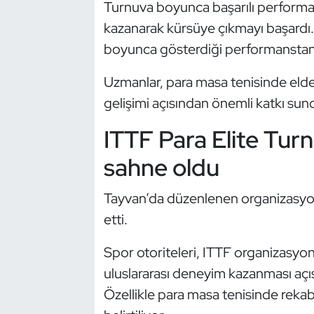
Turnuva boyunca başarılı performa
Kempo
kazanarak kürsüye çıkmayı başardı.
boyunca gösterdiği performanstan 
Kick Boks
Uzmanlar, para masa tenisinde elde 
Kürek
gelişimi açısından önemli katkı sun
Masa Tenisi
ITTF Para Elite Tur
Modern Pentatlon
sahne oldu
Motor Sporları
Tayvan’da düzenlenen organizasyon
etti.
Muay Thai
Spor otoriteleri, ITTF organizasyonl
Okçuluk
uluslararası deneyim kazanması açı
Özellikle para masa tenisinde rekab
Optimist