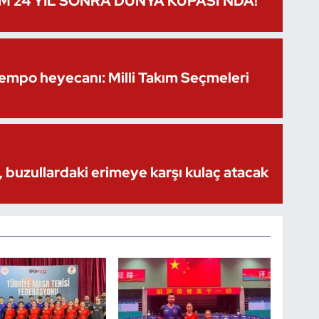
IM 24 YIL SONRA DÜNYA KUPASI’NDA!
Kempo heyecanı: Milli Takım Seçmeleri
 buzullardaki erimeye karşı kulaç atacak