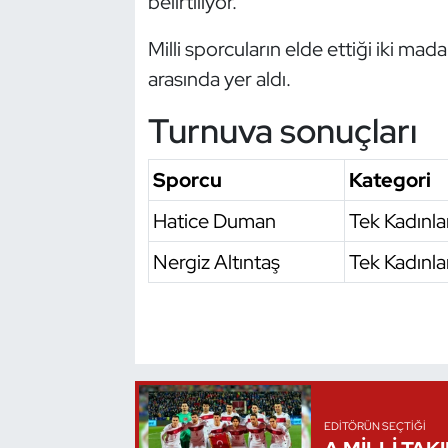
belirtiliyor.
Oryantiring
Milli sporcuların elde ettiği iki ma
arasında yer aldı.
Özel Sporcular
Turnuva sonuçları
Paralimpik
Sporcu
Kategori
Ragbi
Hatice Duman
Tek Kadınla
Satranç
Nergiz Altıntaş
Tek Kadınla
Su Topu
Sualtı Sporları
Tekvando
EDITÖRÜN SEÇTIĞI
Tenis