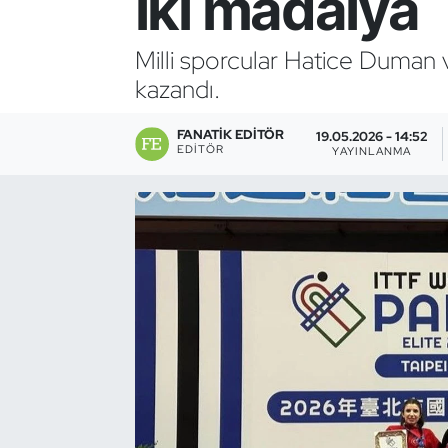
iki madalya
Bocce Bowling Dart
Milli sporcular Hatice Duman v
kazandı.
Boks
FANATIK EDITÖR
Briç
19.05.2026 - 14:52
EDITÖR
YAYINLANMA
Buz Hokeyi
Buz Pateni
Çim Hokeyi
Cimnastik
Curling
Dağcılık