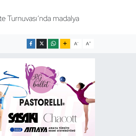
lite Turnuvası’nda madalya
-
+
A
A