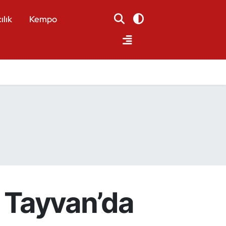
ılık
Kempo
n Tayvan’da