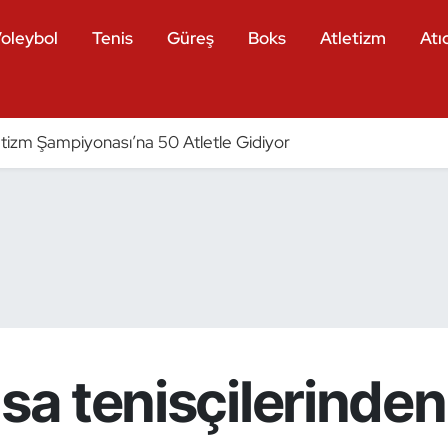
oleybol
Tenis
Güreş
Boks
Atletizm
Atıc
tizm Şampiyonası’na 50 Atletle Gidiyor
asa tenisçilerinde