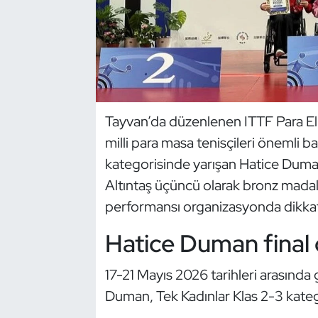
Dans Sporları
Dövüş Sanatı
E-Spor
Tayvan’da düzenlenen ITTF Para El
milli para masa tenisçileri önemli ba
Eskrim
kategorisinde yarışan Hatice Duman
Futbol
Altıntaş üçüncü olarak bronz madaly
performansı organizasyonda dikkat
Futsal
Hatice Duman final
Genel
17-21 Mayıs 2026 tarihleri arasında
Golf
Duman, Tek Kadınlar Klas 2-3 katego