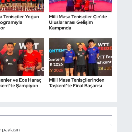
sa Tenisçiler Yoğun
Milli Masa Tenisçiler Çin'de
ogramıyla
Uluslararası Gelişim
yor
Kampında
ğenler ve Ece Haraç
Milli Masa Tenisçilerinden
kent'te Şampiyon
Taşkent'te Final Başarısı