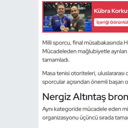
Güreş
Kübra Korku
Halter
İçeriği Görüntü
Hava Sporları
Milli sporcu, final müsabakasında Hin
Hentbol
Mücadeleden mağlubiyetle ayrılan
tamamladı.
İşitme Engelli Sporcular
Masa tenisi otoriteleri, uluslararas
Judo ve Kuraş
sporcular açısından önemli başarı o
Kano ve Rafting
Nergiz Altıntaş bro
Karate
Aynı kategoride mücadele eden mill
organizasyonu üçüncü sırada tama
Kayak