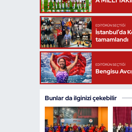
A MİLLİ TAK
Triatlon
EDITÖRÜN SEÇTIĞI
Voleybol
İstanbul’da 
tamamlandı
Vücut Geliştirme Fitness
Wushu Kungfu
EDITÖRÜN SEÇTIĞI
Bengisu Avcı,
Yelken
Yüzme
Bunlar da ilginizi çekebilir