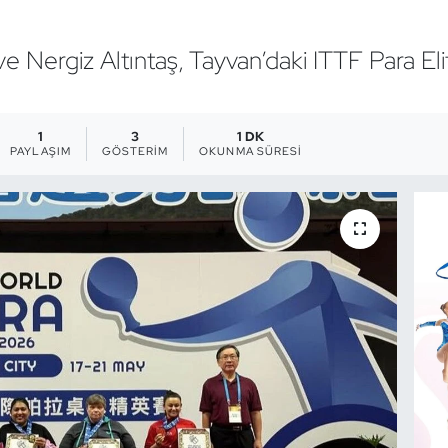
e Nergiz Altıntaş, Tayvan’daki ITTF Para E
1
3
1 DK
PAYLAŞIM
GÖSTERIM
OKUNMA SÜRESI