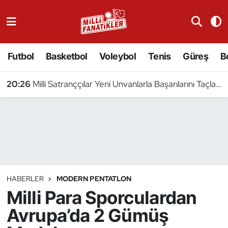
Atıcılık
Futbol
Basketbol
Voleybol
Tenis
Güreş
B
Atletizm
20:26
Milli Satranççılar Yeni Unvanlarla Başarılarını Taçlandırdı
Badminton
Basketbol
Beyzbol
Bilardo
HABERLER
MODERN PENTATLON
Milli Para Sporculardan
Binicilik
Avrupa’da 2 Gümüş
Bisiklet