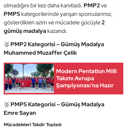
Güreş
olmadığını bir kez daha kanıtladı.
PMP2
ve
PMP5
kategorilerinde yarışan sporcularımız,
Halter
gösterdikleri azim ve mücadele gücüyle
2
gümüş madalya
kazandı.
Hava Sporları
🥈
PMP2 Kategorisi – Gümüş Madalya
Hentbol
Muhammed Muzaffer Çelik
İşitme Engelli Sporcular
Modern Pentatlon Milli
Judo ve Kuraş
Takımı Avrupa
Şampiyonası'na Hazır
Kano ve Rafting
Karate
🥈
PMP5 Kategorisi – Gümüş Madalya
Emre Sayan
Kayak
Mücadeleleri Takdir Topladı