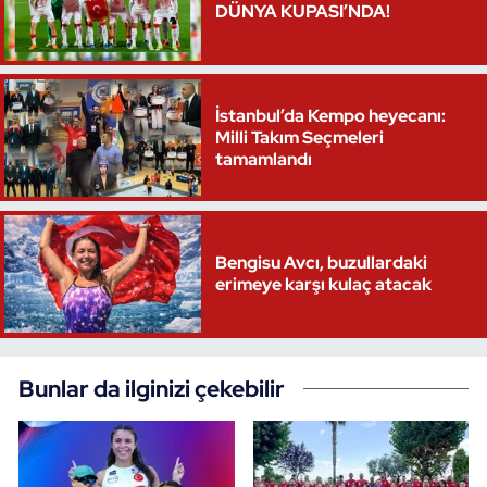
DÜNYA KUPASI’NDA!
Triatlon
Voleybol
İstanbul’da Kempo heyecanı:
Milli Takım Seçmeleri
Vücut Geliştirme Fitness
tamamlandı
Wushu Kungfu
Bengisu Avcı, buzullardaki
Yelken
erimeye karşı kulaç atacak
Yüzme
Bunlar da ilginizi çekebilir