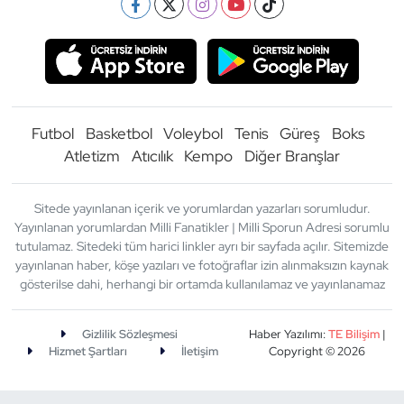
Futbol
Basketbol
Voleybol
Tenis
Güreş
Boks
Atletizm
Atıcılık
Kempo
Diğer Branşlar
Sitede yayınlanan içerik ve yorumlardan yazarları sorumludur.
Yayınlanan yorumlardan Milli Fanatikler | Milli Sporun Adresi sorumlu
tutulamaz. Sitedeki tüm harici linkler ayrı bir sayfada açılır. Sitemizde
yayınlanan haber, köşe yazıları ve fotoğraflar izin alınmaksızın kaynak
gösterilse dahi, herhangi bir ortamda kullanılamaz ve yayınlanamaz
Gizlilik Sözleşmesi
Haber Yazılımı:
TE Bilişim
|
Hizmet Şartları
İletişim
Copyright © 2026