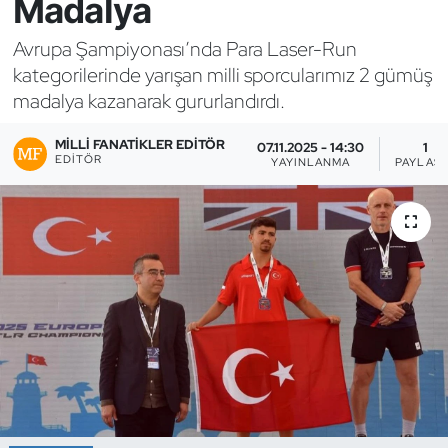
Madalya
Bocce Bowling Dart
Avrupa Şampiyonası’nda Para Laser-Run
kategorilerinde yarışan milli sporcularımız 2 gümüş
Boks
madalya kazanarak gururlandırdı.
Briç
MILLI FANATIKLER EDITÖR
07.11.2025 - 14:30
1
EDITÖR
YAYINLANMA
PAYLAŞ
Buz Hokeyi
Buz Pateni
Çim Hokeyi
Cimnastik
Curling
Dağcılık