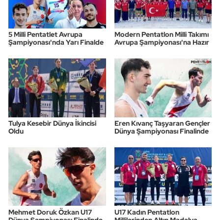
5 Milli Pentatlet Avrupa
Modern Pentatlon Milli Takımı
Şampiyonası'nda Yarı Finalde
Avrupa Şampiyonası'na Hazır
Tulya Kesebir Dünya İkincisi
Eren Kıvanç Taşyaran Gençler
Oldu
Dünya Şampiyonası Finalinde
Mehmet Doruk Özkan U17
U17 Kadın Pentatlon
Dünya Şampiyonası Finalinde
Millilerinden Altın Madalya