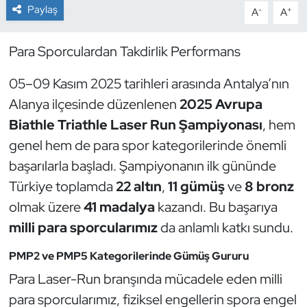
Paylaş
-
+
A
A
Dans Sporları
Para Sporculardan Takdirlik Performans
Dövüş Sanatı
05–09 Kasım 2025 tarihleri arasında Antalya’nın
E-Spor
Alanya ilçesinde düzenlenen
2025 Avrupa
Biathle Triathle Laser Run Şampiyonası
, hem
Eskrim
genel hem de para spor kategorilerinde önemli
başarılarla başladı. Şampiyonanın ilk gününde
Futbol
Türkiye toplamda
22 altın
,
11 gümüş
ve
8 bronz
olmak üzere
41 madalya
kazandı. Bu başarıya
Futsal
milli para sporcularımız
da anlamlı katkı sundu.
Genel
PMP2 ve PMP5 Kategorilerinde Gümüş Gururu
Golf
Para Laser-Run branşında mücadele eden milli
para sporcularımız, fiziksel engellerin spora engel