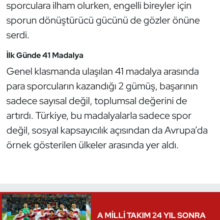
sporculara ilham olurken, engelli bireyler için
Oryantiring
sporun dönüştürücü gücünü de gözler önüne
serdi.
Özel Sporcular
İlk Günde 41 Madalya
Paralimpik
Genel klasmanda ulaşılan 41 madalya arasında
para sporcuların kazandığı 2 gümüş, başarının
Ragbi
sadece sayısal değil, toplumsal değerini de
Satranç
artırdı. Türkiye, bu madalyalarla sadece spor
değil, sosyal kapsayıcılık açısından da Avrupa’da
Su Topu
örnek gösterilen ülkeler arasında yer aldı.
Sualtı Sporları
Tekvando
Tenis
A MİLLİ TAKIM 24 YIL SONRA