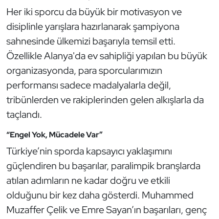
Kempo
Her iki sporcu da büyük bir motivasyon ve
disiplinle yarışlara hazırlanarak şampiyona
Kick Boks
sahnesinde ülkemizi başarıyla temsil etti.
Özellikle Alanya'da ev sahipliği yapılan bu büyük
Kürek
organizasyonda, para sporcularımızın
Masa Tenisi
performansı sadece madalyalarla değil,
tribünlerden ve rakiplerinden gelen alkışlarla da
Modern Pentatlon
taçlandı.
Motor Sporları
“Engel Yok, Mücadele Var”
Türkiye’nin sporda kapsayıcı yaklaşımını
Muay Thai
güçlendiren bu başarılar, paralimpik branşlarda
atılan adımların ne kadar doğru ve etkili
Okçuluk
olduğunu bir kez daha gösterdi. Muhammed
Optimist
Muzaffer Çelik ve Emre Sayan’ın başarıları, genç