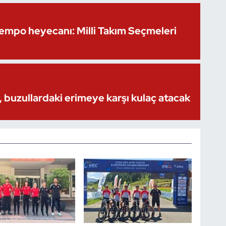
Kempo heyecanı: Milli Takım Seçmeleri
 buzullardaki erimeye karşı kulaç atacak