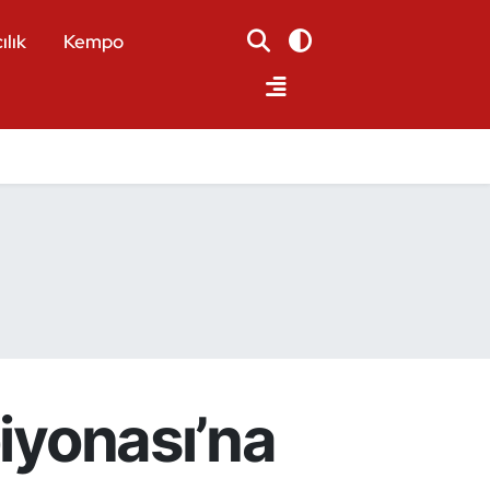
ılık
Kempo
piyonası’na