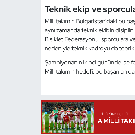
Teknik ekip ve sporcula
Oryantiring
Milli takımın Bulgaristan’daki bu baş
Özel Sporcular
aynı zamanda teknik ekibin disiplinli
Bisiklet Federasyonu, sporculara v
Paralimpik
nedeniyle teknik kadroyu da tebrik 
Ragbi
Şampiyonanın ikinci gününde ise far
Satranç
Milli takımın hedefi, bu başarıları 
Su Topu
Sualtı Sporları
EDITÖRÜN SEÇTIĞI
Tekvando
A MİLLİ TAK
Tenis