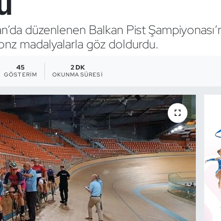
u
ristan’da düzenlenen Balkan Pist Şampiyonası’
ronz madalyalarla göz doldurdu.
45
2 DK
GÖSTERIM
OKUNMA SÜRESI