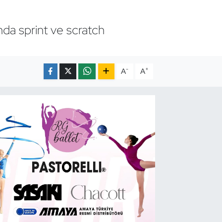
nda sprint ve scratch
-
+
A
A