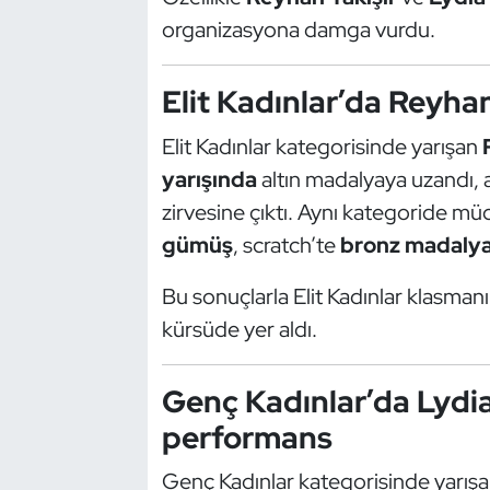
Güreş
organizasyona damga vurdu.
Halter
Elit Kadınlar’da Reyhan
Hava Sporları
Elit Kadınlar kategorisinde yarışan
Hentbol
yarışında
altın madalyaya uzandı,
zirvesine çıktı. Aynı kategoride m
İşitme Engelli Sporcular
gümüş
, scratch’te
bronz madaly
Judo ve Kuraş
Bu sonuçlarla Elit Kadınlar klasmanın
kürsüde yer aldı.
Kano ve Rafting
Genç Kadınlar’da Lydi
Karate
performans
Kayak
Genç Kadınlar kategorisinde yarış