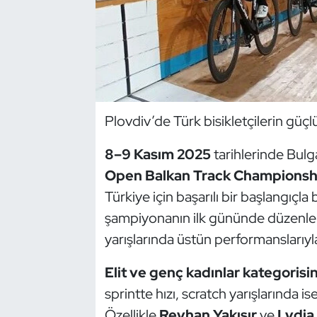
Dans Sporları
Dövüş Sanatı
E-Spor
Plovdiv’de Türk bisikletçilerin güçlü
Eskrim
8–9 Kasım 2025
tarihlerinde Bulg
Open Balkan Track Championship
Futbol
Türkiye için başarılı bir başlangıçla 
Futsal
şampiyonanın ilk gününde düzenl
yarışlarında üstün performanslarıyla
Genel
Elit ve genç kadınlar kategorisi
Golf
sprintte hızı, scratch yarışlarında ise
Özellikle
Reyhan Yakışır
ve
Lydia