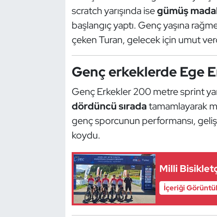
Kempo
scratch yarışında ise
gümüş mada
başlangıç yaptı. Genç yaşına rağme
Kick Boks
çeken Turan, gelecek için umut ver
Kürek
Genç erkeklerde Ege E
Masa Tenisi
Genç Erkekler 200 metre sprint y
dördüncü sırada
tamamlayarak mad
Modern Pentatlon
genç sporcunun performansı, geliş
Motor Sporları
koydu.
Muay Thai
Milli Bisikle
Okçuluk
İçeriği Görüntü
Optimist