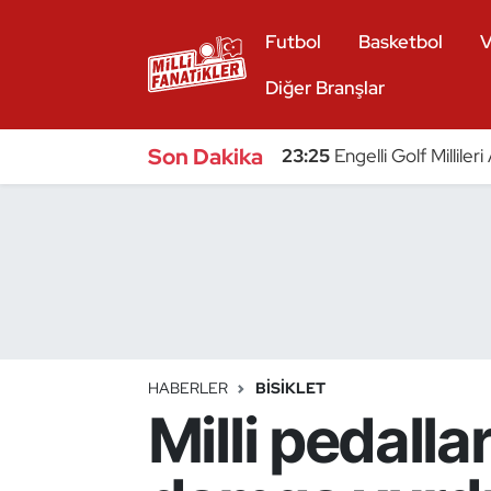
Futbol
Basketbol
V
Atıcılık
Diğer Branşlar
Atletizm
Son Dakika
23:25
Engelli Golf Millile
Badminton
Basketbol
Beyzbol
Bilardo
HABERLER
BISIKLET
Milli pedall
Binicilik
Bisiklet