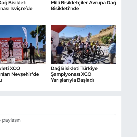
ağ Bisikleti
Milli Bisikletçiler Avrupa Dağ
ası İsviçre’de
Bisikleti'nde
kleti XCO
Dağ Bisikleti Türkiye
ları Nevşehir'de
Şampiyonası XCO
u
Yarışlarıyla Başladı