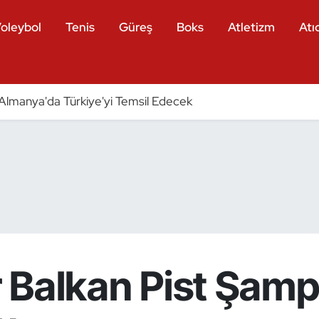
oleybol
Tenis
Güreş
Boks
Atletizm
Atıc
ri Almanya'da Türkiye'yi Temsil Edecek
ar Balkan Pist Şam