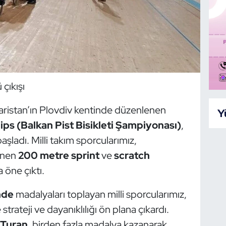
 çıkışı
aristan’ın Plovdiv kentinde düzenlenen
Y
s (Balkan Pist Bisikleti Şampiyonası)
,
başladı. Milli takım sporcularımız,
enen
200 metre sprint
ve
scratch
 öne çıktı.
nde
madalyaları toplayan milli sporcularımız,
 strateji ve dayanıklılığı ön plana çıkardı.
 Turan
, birden fazla madalya kazanarak