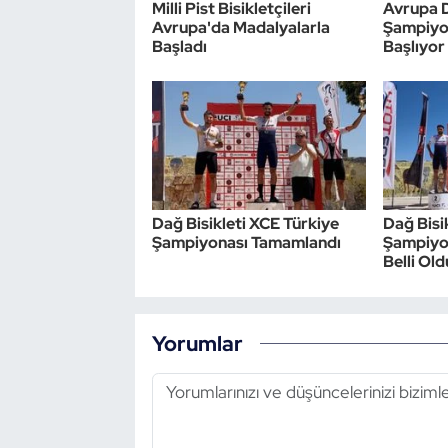
Milli Pist Bisikletçileri
Avrupa D
Avrupa'da Madalyalarla
Şampiyon
Başladı
Başlıyor
Dağ Bisikleti XCE Türkiye
Dağ Bisi
Şampiyonası Tamamlandı
Şampiyon
Belli Old
Yorumlar