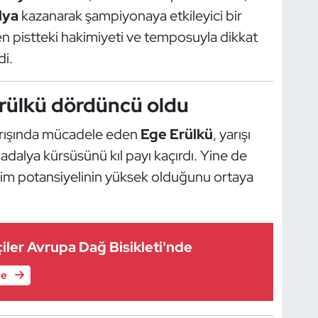
lya
kazanarak şampiyonaya etkileyici bir
n pistteki hakimiyeti ve temposuyla dikkat
di.
rülkü dördüncü oldu
arışında mücadele eden
Ege Erülkü
, yarışı
alya kürsüsünü kıl payı kaçırdı. Yine de
im potansiyelinin yüksek olduğunu ortaya
tçiler Avrupa Dağ Bisikleti'nde
le