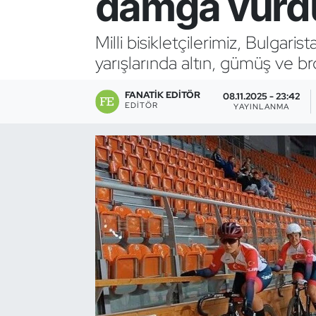
damga vurd
Bocce Bowling Dart
Milli bisikletçilerimiz, Bulga
yarışlarında altın, gümüş ve b
Boks
FANATIK EDITÖR
Briç
08.11.2025 - 23:42
EDITÖR
YAYINLANMA
Buz Hokeyi
Buz Pateni
Çim Hokeyi
Cimnastik
Curling
Dağcılık