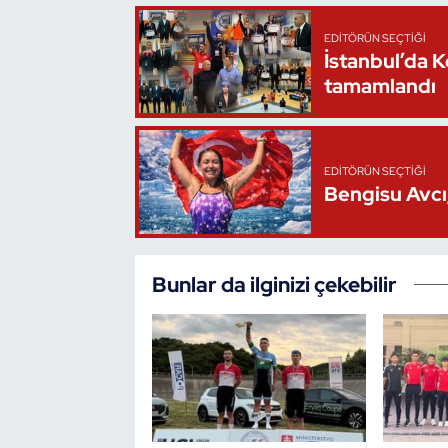
Triatlon
EDITÖRÜN SEÇTIĞI
İstanbul’da 
tamamlandı
Voleybol
Vücut Geliştirme Fitness
EDITÖRÜN SEÇTIĞI
Bengisu Avcı,
Wushu Kungfu
Yelken
Bunlar da ilginizi çekebilir
Yüzme