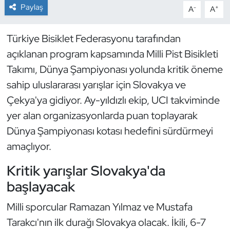
Paylaş
-
+
A
A
Dans Sporları
Türkiye Bisiklet Federasyonu tarafından
Dövüş Sanatı
açıklanan program kapsamında Milli Pist Bisikleti
Takımı, Dünya Şampiyonası yolunda kritik öneme
E-Spor
sahip uluslararası yarışlar için Slovakya ve
Çekya'ya gidiyor. Ay-yıldızlı ekip, UCI takviminde
Eskrim
yer alan organizasyonlarda puan toplayarak
Futbol
Dünya Şampiyonası kotası hedefini sürdürmeyi
amaçlıyor.
Futsal
Kritik yarışlar Slovakya'da
Genel
başlayacak
Milli sporcular Ramazan Yılmaz ve Mustafa
Golf
Tarakcı'nın ilk durağı Slovakya olacak. İkili, 6-7