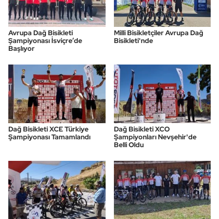
Avrupa Dağ Bisikleti
Milli Bisikletçiler Avrupa Dağ
Şampiyonası İsviçre’de
Bisikleti'nde
Başlıyor
Dağ Bisikleti XCE Türkiye
Dağ Bisikleti XCO
Şampiyonası Tamamlandı
Şampiyonları Nevşehir'de
Belli Oldu