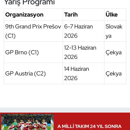
Yarış Programı
Oryantiring
Organizasyon
Tarih
Ülke
Özel Sporcular
9th Grand Prix Prešov
6-7 Haziran
Slovak
(C1)
2026
ya
Paralimpik
12-13 Haziran
GP Brno (C1)
Çekya
Ragbi
2026
Satranç
14 Haziran
GP Austria (C2)
Çekya
2026
Su Topu
Sualtı Sporları
Tekvando
A MİLLİ TAKIM 24 YIL SONRA
Tenis