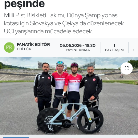
peşinde
Bocce Bowling Dart
Milli Pist Bisikleti Takımı, Dünya Şampiyonası
kotası için Slovakya ve Çekya'da düzenlenecek
Boks
UCI yarışlarında mücadele edecek.
Briç
FANATIK EDITÖR
05.06.2026 - 18:30
1
EDITÖR
YAYINLANMA
PAYLAŞIM
G
Buz Hokeyi
Buz Pateni
Çim Hokeyi
Cimnastik
Curling
Dağcılık