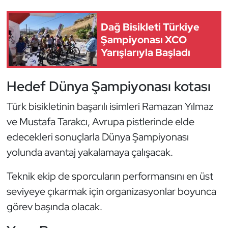
Kempo
Dağ Bisikleti Türkiye
Kick Boks
Şampiyonası XCO
Yarışlarıyla Başladı
Kürek
Hedef Dünya Şampiyonası kotası
Masa Tenisi
Türk bisikletinin başarılı isimleri Ramazan Yılmaz
Modern Pentatlon
ve Mustafa Tarakcı, Avrupa pistlerinde elde
edecekleri sonuçlarla Dünya Şampiyonası
Motor Sporları
yolunda avantaj yakalamaya çalışacak.
Muay Thai
Teknik ekip de sporcuların performansını en üst
seviyeye çıkarmak için organizasyonlar boyunca
Okçuluk
görev başında olacak.
Optimist