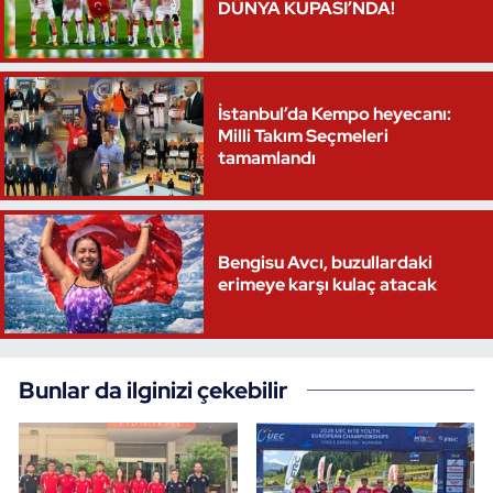
DÜNYA KUPASI’NDA!
Triatlon
Voleybol
İstanbul’da Kempo heyecanı:
Milli Takım Seçmeleri
Vücut Geliştirme Fitness
tamamlandı
Wushu Kungfu
Bengisu Avcı, buzullardaki
Yelken
erimeye karşı kulaç atacak
Yüzme
Bunlar da ilginizi çekebilir