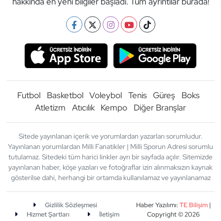
hakkında en yeni bilgiler başladı. Tüm ayrıntılar burada!
Futbol
Basketbol
Voleybol
Tenis
Güreş
Boks
Atletizm
Atıcılık
Kempo
Diğer Branşlar
Sitede yayınlanan içerik ve yorumlardan yazarları sorumludur.
Yayınlanan yorumlardan Milli Fanatikler | Milli Sporun Adresi sorumlu
tutulamaz. Sitedeki tüm harici linkler ayrı bir sayfada açılır. Sitemizde
yayınlanan haber, köşe yazıları ve fotoğraflar izin alınmaksızın kaynak
gösterilse dahi, herhangi bir ortamda kullanılamaz ve yayınlanamaz
Gizlilik Sözleşmesi
Haber Yazılımı:
TE Bilişim
|
Hizmet Şartları
İletişim
Copyright © 2026