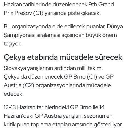
Güreş
Haziran tarihlerinde düzenlenecek 9th Grand
Prix Prešov (C1) yarışında piste çıkacak.
Halter
Bu organizasyonda elde edilecek puanlar, Dünya
Hava Sporları
Şampiyonası sıralaması açısından büyük önem
taşıyor.
Hentbol
Çekya etabında mücadele sürecek
İşitme Engelli Sporcular
Slovakya yarışlarının ardından milli takım,
Judo ve Kuraş
Çekya'da düzenlenecek GP Brno (C1) ve GP
Austria (C2) organizasyonlarında mücadele
Kano ve Rafting
edecek.
Karate
12-13 Haziran tarihlerindeki GP Brno ile 14
Haziran'daki GP Austria yarışları, sezonun en
Kayak
kritik puan toplama etapları arasında gösteriliyor.