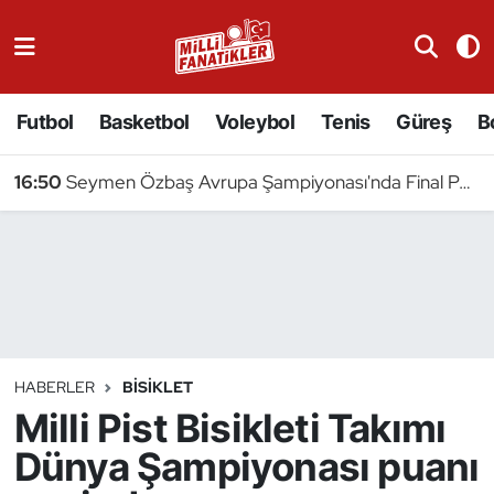
Atıcılık
Futbol
Basketbol
Voleybol
Tenis
Güreş
B
Atletizm
16:50
Seymen Özbaş Avrupa Şampiyonası'nda Final Peşinde
Badminton
Basketbol
Beyzbol
Bilardo
HABERLER
BISIKLET
Milli Pist Bisikleti Takımı
Binicilik
Dünya Şampiyonası puanı
Bisiklet