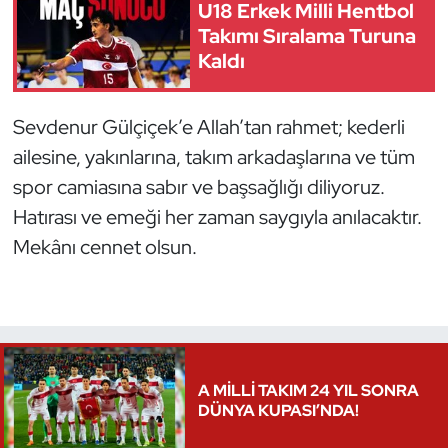
U18 Erkek Milli Hentbol
Kempo
Takımı Sıralama Turuna
Kaldı
Kick Boks
Kürek
Sevdenur Gülçiçek’e Allah’tan rahmet; kederli
ailesine, yakınlarına, takım arkadaşlarına ve tüm
Masa Tenisi
spor camiasına sabır ve başsağlığı diliyoruz.
Hatırası ve emeği her zaman saygıyla anılacaktır.
Modern Pentatlon
Mekânı cennet olsun.
Motor Sporları
Muay Thai
Okçuluk
A MİLLİ TAKIM 24 YIL SONRA
DÜNYA KUPASI’NDA!
Optimist