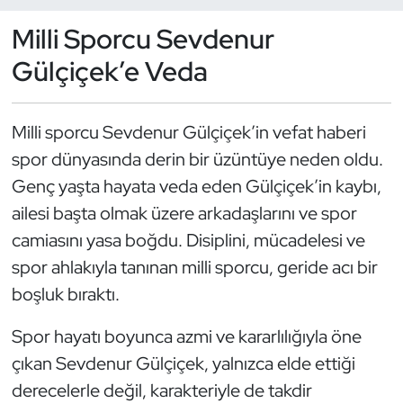
Milli Sporcu Sevdenur
Dans Sporları
Gülçiçek’e Veda
Dövüş Sanatı
Milli sporcu Sevdenur Gülçiçek’in vefat haberi
E-Spor
spor dünyasında derin bir üzüntüye neden oldu.
Eskrim
Genç yaşta hayata veda eden Gülçiçek’in kaybı,
ailesi başta olmak üzere arkadaşlarını ve spor
Futbol
camiasını yasa boğdu. Disiplini, mücadelesi ve
spor ahlakıyla tanınan milli sporcu, geride acı bir
Futsal
boşluk bıraktı.
Genel
Spor hayatı boyunca azmi ve kararlılığıyla öne
çıkan Sevdenur Gülçiçek, yalnızca elde ettiği
Golf
derecelerle değil, karakteriyle de takdir