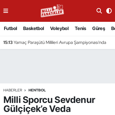
Atıcılık
Futbol
Basketbol
Voleybol
Tenis
Güreş
B
Atletizm
15:13
Yamaç Paraşütü Millileri Avrupa Şampiyonası'nda
Badminton
Basketbol
Beyzbol
Bilardo
HABERLER
HENTBOL
Milli Sporcu Sevdenur
Binicilik
Gülçiçek’e Veda
Bisiklet