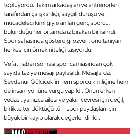
Güreş
topluyordu. Takım arkadaşları ve antrenörleri
tarafından çalışkanlığı, saygılı duruşu ve
Halter
mücadeleci kimliğiyle anılan genç sporcu,
bulunduğu her ortamda iz bırakan bir isimdi.
Hava Sporları
Spor sahasında gösterdiği özveri, onu tanıyan
Hentbol
herkes için örnek niteliği taşıyordu.
İşitme Engelli Sporcular
Vefat haberi sonrası spor camiasından çok
sayıda taziye mesajı paylaşıldı. Mesajlarda,
Judo ve Kuraş
Sevdenur Gülçiçek’in hem sporcu kimliğine hem
de insani yönüne vurgu yapıldı. Onun erken
Kano ve Rafting
vedası, yalnızca ailesi ve yakın çevresi için değil,
birlikte ter döktüğü tüm spor paydaşları için
Karate
büyük bir kayıp olarak değerlendirildi.
Kayak