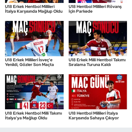
U18 Erkek Hentbol Millileri
U18 Hentbol Millileri Rövanş
İtalya Karşısında Mağlup Oldu
İçin Parkede
Triatlon
Voleybol
Vücut Geliştirme Fitness
Wushu Kungfu
U18 Erkek Millileri İsveç'e
U18 Erkek Milli Hentbol Takımı
Yenildi, Gözler Son Maçta
Sıralama Turuna Kaldı
Yelken
Yüzme
U18 Erkek Hentbol Milli Takımı
U18 Hentbol Millileri İtalya
İtalya'ya Mağlup Oldu
Karşısında Sahaya Çıkıyor