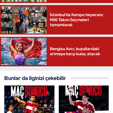
Oryantiring
İstanbul’da Kempo heyecanı:
Milli Takım Seçmeleri
Özel Sporcular
tamamlandı
Paralimpik
Ragbi
Bengisu Avcı, buzullardaki
erimeye karşı kulaç atacak
Satranç
Su Topu
Bunlar da ilginizi çekebilir
Sualtı Sporları
Tekvando
Tenis