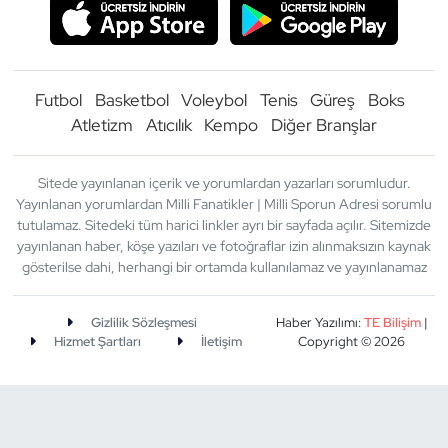
Futbol
Basketbol
Voleybol
Tenis
Güreş
Boks
Atletizm
Atıcılık
Kempo
Diğer Branşlar
Sitede yayınlanan içerik ve yorumlardan yazarları sorumludur.
Yayınlanan yorumlardan Milli Fanatikler | Milli Sporun Adresi sorumlu
tutulamaz. Sitedeki tüm harici linkler ayrı bir sayfada açılır. Sitemizde
yayınlanan haber, köşe yazıları ve fotoğraflar izin alınmaksızın kaynak
gösterilse dahi, herhangi bir ortamda kullanılamaz ve yayınlanamaz
Gizlilik Sözleşmesi
Haber Yazılımı:
TE Bilişim
|
Hizmet Şartları
İletişim
Copyright © 2026