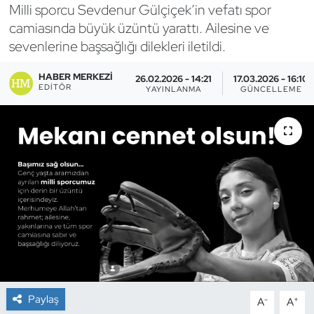
Milli sporcu Sevdenur Gülçiçek’in vefatı spor
Bocce Bowling Dart
camiasında büyük üzüntü yarattı. Ailesine ve
sevenlerine başsağlığı dilekleri iletildi.
Boks
HABER MERKEZI
26.02.2026 - 14:21
17.03.2026 - 16:10
EDITÖR
YAYINLANMA
GÜNCELLEME
Briç
Buz Hokeyi
Buz Pateni
Çim Hokeyi
Cimnastik
Curling
Paylaş
-
+
A
A
Dağcılık