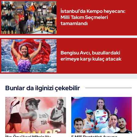
İstanbul’da Kempo heyecanı:
Milli Takım Seçmeleri
tamamlandı
Bengisu Avcı, buzullardaki
erimeye karşı kulaç atacak
Bunlar da ilginizi çekebilir