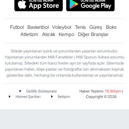
Futbol
Basketbol
Voleybol
Tenis
Güreş
Boks
Atletizm
Atıcılık
Kempo
Diğer Branşlar
Sitede yayınlanan içerik ve yorumlardan yazarları sorumludur.
Yayınlanan yorumlardan Milli Fanatikler | Milli Sporun Adresi sorumlu
tutulamaz. Sitedeki tüm harici linkler ayrı bir sayfada açılır. Sitemizde
yayınlanan haber, köşe yazıları ve fotoğraflar izin alınmaksızın kaynak
gösterilse dahi, herhangi bir ortamda kullanılamaz ve yayınlanamaz
Gizlilik Sözleşmesi
Haber Yazılımı:
TE Bilişim
|
Hizmet Şartları
İletişim
Copyright © 2026