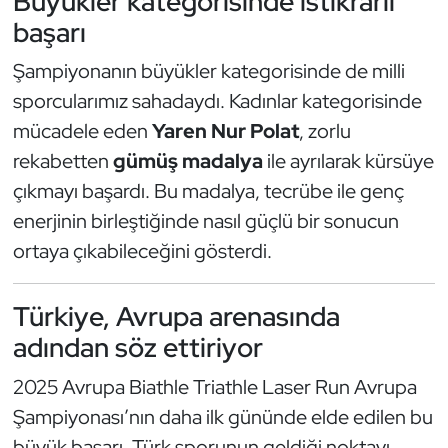
Büyükler kategorisinde istikrarlı
başarı
Triatlon
Şampiyonanın büyükler kategorisinde de milli
Voleybol
sporcularımız sahadaydı. Kadınlar kategorisinde
mücadele eden
Yaren Nur Polat
, zorlu
Vücut Geliştirme Fitness
rekabetten
gümüş madalya
ile ayrılarak kürsüye
çıkmayı başardı. Bu madalya, tecrübe ile genç
Wushu Kungfu
enerjinin birleştiğinde nasıl güçlü bir sonucun
Yelken
ortaya çıkabileceğini gösterdi.
Yüzme
Türkiye, Avrupa arenasında
adından söz ettiriyor
2025 Avrupa Biathle Triathle Laser Run Avrupa
Şampiyonası’nın daha ilk gününde elde edilen bu
büyük başarı, Türk sporunun geldiği noktayı