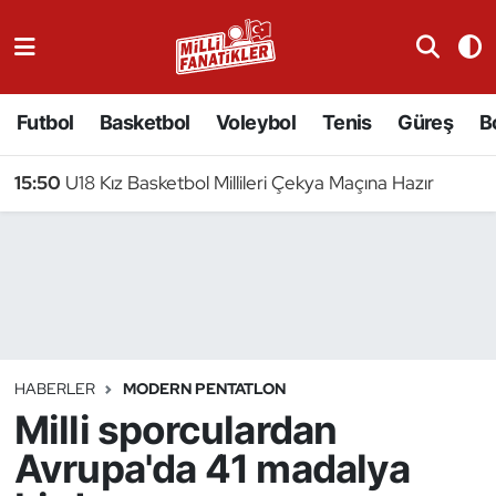
Atıcılık
Futbol
Basketbol
Voleybol
Tenis
Güreş
B
Atletizm
15:50
U18 Kız Basketbol Millileri Çekya Maçına Hazır
Badminton
Basketbol
Beyzbol
Bilardo
HABERLER
MODERN PENTATLON
Milli sporculardan
Binicilik
Avrupa'da 41 madalya
Bisiklet