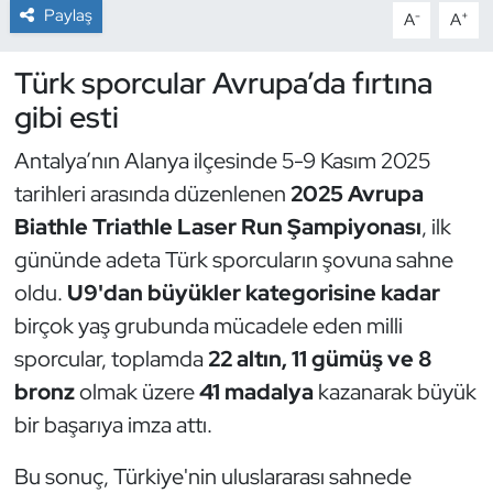
Paylaş
-
+
A
A
Dans Sporları
Türk sporcular Avrupa’da fırtına
Dövüş Sanatı
gibi esti
Antalya’nın Alanya ilçesinde 5-9 Kasım 2025
E-Spor
tarihleri arasında düzenlenen
2025 Avrupa
Eskrim
Biathle Triathle Laser Run Şampiyonası
, ilk
gününde adeta Türk sporcuların şovuna sahne
Futbol
oldu.
U9'dan büyükler kategorisine kadar
birçok yaş grubunda mücadele eden milli
Futsal
sporcular, toplamda
22 altın, 11 gümüş ve 8
Genel
bronz
olmak üzere
41 madalya
kazanarak büyük
bir başarıya imza attı.
Golf
Bu sonuç, Türkiye'nin uluslararası sahnede