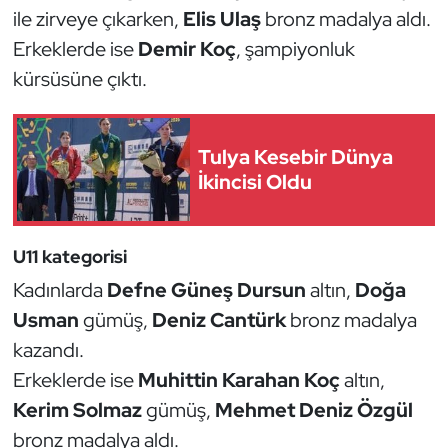
ile zirveye çıkarken,
Elis Ulaş
bronz madalya aldı.
Kempo
Erkeklerde ise
Demir Koç
, şampiyonluk
Kick Boks
kürsüsüne çıktı.
Kürek
Tulya Kesebir Dünya
Masa Tenisi
İkincisi Oldu
Modern Pentatlon
U11 kategorisi
Motor Sporları
Kadınlarda
Defne Güneş Dursun
altın,
Doğa
Usman
gümüş,
Deniz Cantürk
bronz madalya
Muay Thai
kazandı.
Okçuluk
Erkeklerde ise
Muhittin Karahan Koç
altın,
Kerim Solmaz
gümüş,
Mehmet Deniz Özgül
Optimist
bronz madalya aldı.