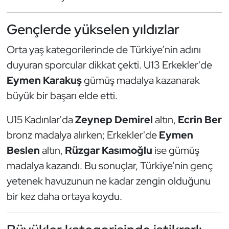
Oryantiring
Gençlerde yükselen yıldızlar
Özel Sporcular
Orta yaş kategorilerinde de Türkiye’nin adını
duyuran sporcular dikkat çekti. U13 Erkekler'de
Paralimpik
Eymen Karakuş
gümüş madalya kazanarak
Ragbi
büyük bir başarı elde etti.
U15 Kadınlar'da
Zeynep Demirel
altın,
Ecrin Ber
Satranç
bronz madalya alırken; Erkekler'de
Eymen
Su Topu
Beslen
altın,
Rüzgar Kasımoğlu
ise gümüş
madalya kazandı. Bu sonuçlar, Türkiye’nin genç
Sualtı Sporları
yetenek havuzunun ne kadar zengin olduğunu
bir kez daha ortaya koydu.
Tekvando
Tenis