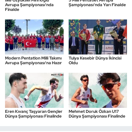
İlke Özyüksel Mihrioğlu
5 Milli Pentatlet Avrupa
Avrupa Şampiyonası'nda
Şampiyonası'nda Yarı Finalde
Finalde
Modern Pentatlon Milli Takımı
Tulya Kesebir Dünya İkincisi
Avrupa Şampiyonası'na Hazır
Oldu
Eren Kıvanç Taşyaran Gençler
Mehmet Doruk Özkan U17
Dünya Şampiyonası Finalinde
Dünya Şampiyonası Finalinde