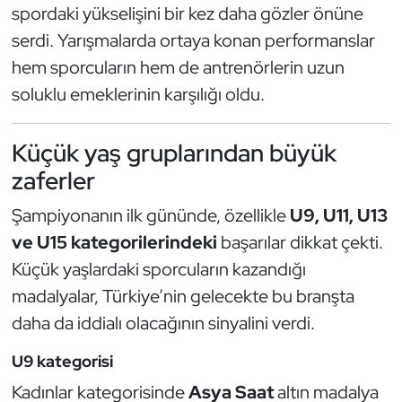
Güreş
spordaki yükselişini bir kez daha gözler önüne
serdi. Yarışmalarda ortaya konan performanslar
Halter
hem sporcuların hem de antrenörlerin uzun
soluklu emeklerinin karşılığı oldu.
Hava Sporları
Hentbol
Küçük yaş gruplarından büyük
zaferler
İşitme Engelli Sporcular
Şampiyonanın ilk gününde, özellikle
U9, U11, U13
Judo ve Kuraş
ve U15 kategorilerindeki
başarılar dikkat çekti.
Küçük yaşlardaki sporcuların kazandığı
Kano ve Rafting
madalyalar, Türkiye’nin gelecekte bu branşta
daha da iddialı olacağının sinyalini verdi.
Karate
U9 kategorisi
Kayak
Kadınlar kategorisinde
Asya Saat
altın madalya