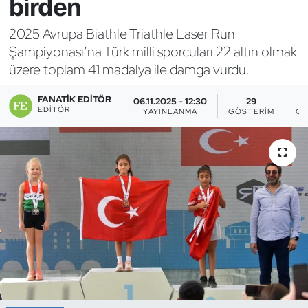
birden
Bocce Bowling Dart
2025 Avrupa Biathle Triathle Laser Run
Şampiyonası’na Türk milli sporcuları 22 altın olmak
Boks
üzere toplam 41 madalya ile damga vurdu.
Briç
FANATIK EDITÖR
06.11.2025 - 12:30
29
EDITÖR
YAYINLANMA
GÖSTERIM
OK
Buz Hokeyi
Buz Pateni
Çim Hokeyi
Cimnastik
Curling
Dağcılık