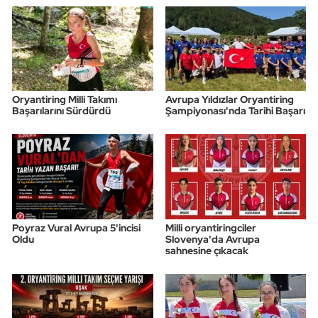
Oryantiring Milli Takımı
Avrupa Yıldızlar Oryantiring
Başarılarını Sürdürdü
Şampiyonası'nda Tarihi Başarı
Poyraz Vural Avrupa 5'incisi
Milli oryantiringciler
Oldu
Slovenya'da Avrupa
sahnesine çıkacak