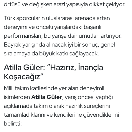
örtüsü ve değişken arazi yapısıyla dikkat çekiyor.
Kempo
Türk sporcuların uluslararası arenada artan
Kick Boks
deneyimi ve önceki yarışlardaki başarılı
performansları, bu yarışa dair umutları artırıyor.
Kürek
Bayrak yarışında alınacak iyi bir sonuç, genel
Masa Tenisi
sıralamaya da büyük katkı sağlayacak.
Modern Pentatlon
Atilla Güler: “Hazırız, İnançla
Koşacağız”
Motor Sporları
Milli takım kafilesinde yer alan deneyimli
Muay Thai
isimlerden
Atilla Güler
, yarış öncesi yaptığı
açıklamada takım olarak hazırlık süreçlerini
Okçuluk
tamamladıklarını ve kendilerine güvendiklerini
belirtti:
Optimist