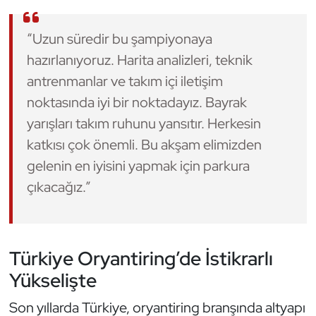
Oryantiring
“Uzun süredir bu şampiyonaya
Özel Sporcular
hazırlanıyoruz. Harita analizleri, teknik
antrenmanlar ve takım içi iletişim
Paralimpik
noktasında iyi bir noktadayız. Bayrak
yarışları takım ruhunu yansıtır. Herkesin
Ragbi
katkısı çok önemli. Bu akşam elimizden
gelenin en iyisini yapmak için parkura
Satranç
çıkacağız.”
Su Topu
Sualtı Sporları
Türkiye Oryantiring’de İstikrarlı
Tekvando
Yükselişte
Son yıllarda Türkiye, oryantiring branşında altyapı
Tenis