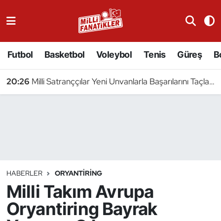
Atıcılık
Futbol
Basketbol
Voleybol
Tenis
Güreş
B
Atletizm
20:26
Milli Satranççılar Yeni Unvanlarla Başarılarını Taçlandırdı
Badminton
Basketbol
Beyzbol
Bilardo
HABERLER
ORYANTIRING
Milli Takım Avrupa
Binicilik
Oryantiring Bayrak
Bisiklet