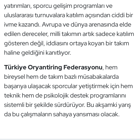
yatırımları, sporcu gelişim programları ve
Triatlon
uluslararası turnuvalara katılım açısından ciddi bir
ivme kazandı. Avrupa ve dünya arenasında elde
Voleybol
edilen dereceler, milli takımın artık sadece katılım
gösteren değil, iddiasını ortaya koyan bir takım
Vücut Geliştirme Fitness
haline geldiğini kanıtlıyor.
Wushu Kungfu
Türkiye Oryantiring Federasyonu
, hem
bireysel hem de takım bazlı müsabakalarda
Yelken
başarıya ulaşacak sporcular yetiştirmek için hem
Yüzme
teknik hem de psikolojik destek programlarını
sistemli bir şekilde sürdürüyor. Bu akşamki yarış
da bu çalışmaların sahaya yansıması olacak.