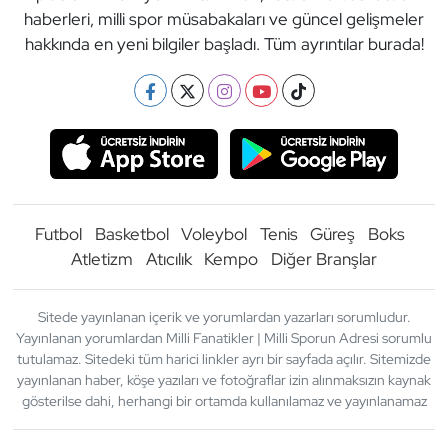
haberleri, milli spor müsabakaları ve güncel gelişmeler
hakkında en yeni bilgiler başladı. Tüm ayrıntılar burada!
Futbol
Basketbol
Voleybol
Tenis
Güreş
Boks
Atletizm
Atıcılık
Kempo
Diğer Branşlar
Sitede yayınlanan içerik ve yorumlardan yazarları sorumludur.
Yayınlanan yorumlardan Milli Fanatikler | Milli Sporun Adresi sorumlu
tutulamaz. Sitedeki tüm harici linkler ayrı bir sayfada açılır. Sitemizde
yayınlanan haber, köşe yazıları ve fotoğraflar izin alınmaksızın kaynak
gösterilse dahi, herhangi bir ortamda kullanılamaz ve yayınlanamaz