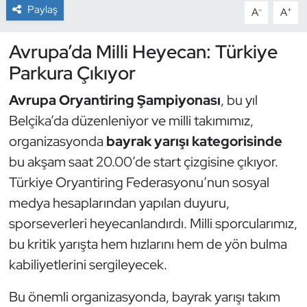
Paylaş
-
+
A
A
Dans Sporları
Avrupa’da Milli Heyecan: Türkiye
Dövüş Sanatı
Parkura Çıkıyor
Avrupa Oryantiring Şampiyonası
, bu yıl
E-Spor
Belçika’da düzenleniyor ve milli takımımız,
Eskrim
organizasyonda
bayrak yarışı kategorisinde
bu akşam saat 20.00’de start çizgisine çıkıyor.
Futbol
Türkiye Oryantiring Federasyonu’nun sosyal
medya hesaplarından yapılan duyuru,
Futsal
sporseverleri heyecanlandırdı. Milli sporcularımız,
Genel
bu kritik yarışta hem hızlarını hem de yön bulma
kabiliyetlerini sergileyecek.
Golf
Bu önemli organizasyonda, bayrak yarışı takım