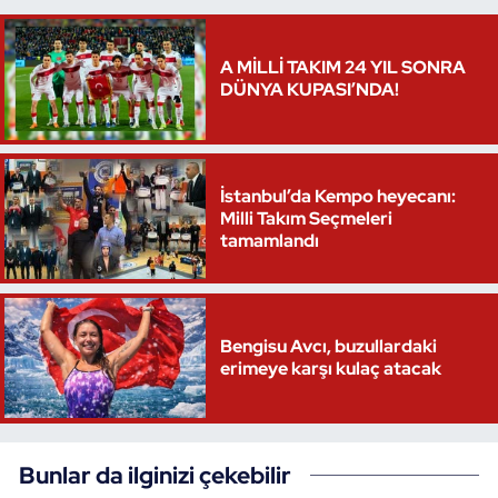
A MİLLİ TAKIM 24 YIL SONRA
DÜNYA KUPASI’NDA!
İstanbul’da Kempo heyecanı:
Milli Takım Seçmeleri
tamamlandı
Bengisu Avcı, buzullardaki
erimeye karşı kulaç atacak
Bunlar da ilginizi çekebilir