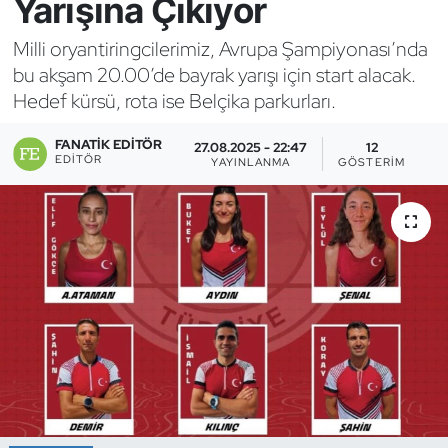
Yarışına Çıkıyor
Bocce Bowling Dart
Milli oryantiringcilerimiz, Avrupa Şampiyonası’nda
bu akşam 20.00’de bayrak yarışı için start alacak.
Boks
Hedef kürsü, rota ise Belçika parkurları.
Briç
FANATIK EDITÖR
27.08.2025 - 22:47
12
EDITÖR
YAYINLANMA
GÖSTERIM
Buz Hokeyi
Buz Pateni
Çim Hokeyi
Cimnastik
Curling
Dağcılık