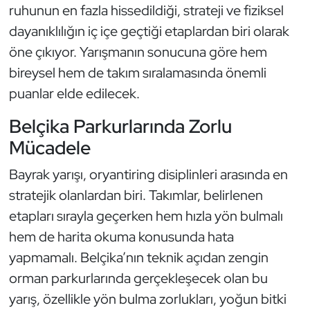
Güreş
ruhunun en fazla hissedildiği, strateji ve fiziksel
dayanıklılığın iç içe geçtiği etaplardan biri olarak
Halter
öne çıkıyor. Yarışmanın sonucuna göre hem
bireysel hem de takım sıralamasında önemli
Hava Sporları
puanlar elde edilecek.
Hentbol
Belçika Parkurlarında Zorlu
Mücadele
İşitme Engelli Sporcular
Bayrak yarışı, oryantiring disiplinleri arasında en
Judo ve Kuraş
stratejik olanlardan biri. Takımlar, belirlenen
etapları sırayla geçerken hem hızla yön bulmalı
Kano ve Rafting
hem de harita okuma konusunda hata
Karate
yapmamalı. Belçika’nın teknik açıdan zengin
orman parkurlarında gerçekleşecek olan bu
Kayak
yarış, özellikle yön bulma zorlukları, yoğun bitki