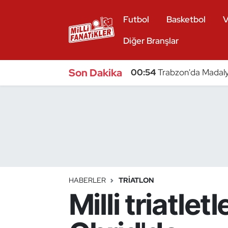
Futbol
Basketbol
V
Atıcılık
Diğer Branşlar
Atletizm
Son Dakika
00:54
Trabzon'da Madaly
Badminton
Basketbol
Beyzbol
Bilardo
HABERLER
TRIATLON
Milli triatle
Binicilik
Bisiklet