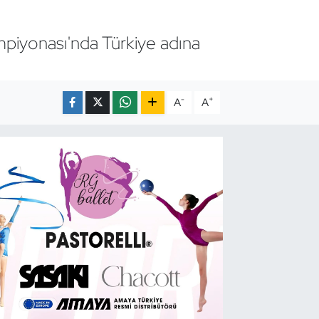
mpiyonası'nda Türkiye adına
-
+
A
A