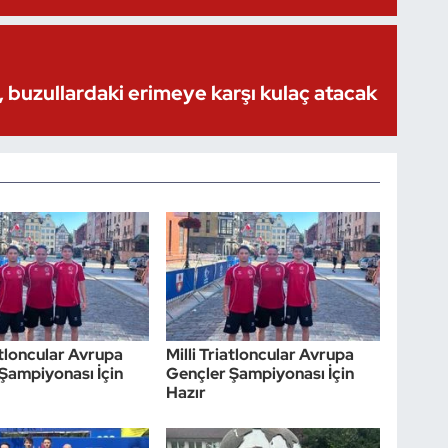
 buzullardaki erimeye karşı kulaç atacak
iatloncular Avrupa
Milli Triatloncular Avrupa
Şampiyonası İçin
Gençler Şampiyonası İçin
Hazır