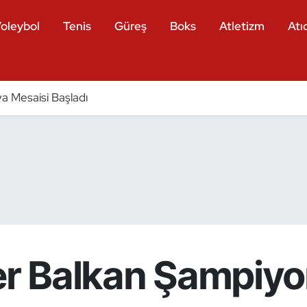
oleybol
Tenis
Güreş
Boks
Atletizm
Atıc
a Mesaisi Başladı
tler Balkan Şampiyo