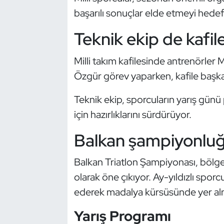
Kempo
başarılı sonuçlar elde etmeyi hedefl
Teknik ekip de kafil
Kick Boks
Milli takım kafilesinde antrenör
Kürek
Özgür görev yaparken, kafile başka
Masa Tenisi
Teknik ekip, sporcuların yarış günü
Modern Pentatlon
için hazırlıklarını sürdürüyor.
Balkan şampiyonluğ
Motor Sporları
Balkan Triatlon Şampiyonası, bölge
Muay Thai
olarak öne çıkıyor. Ay-yıldızlı sporcu
Okçuluk
ederek madalya kürsüsünde yer alm
Yarış Programı
Optimist