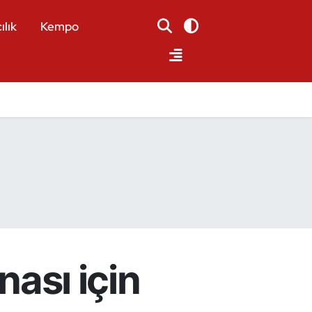
ılık
Kempo
nası için