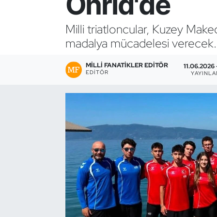
Ohrid'de
Bocce Bowling Dart
Milli triatloncular, Kuzey Ma
madalya mücadelesi verecek.
Boks
MILLI FANATIKLER EDITÖR
Briç
11.06.2026 
EDITÖR
YAYINL
Buz Hokeyi
Buz Pateni
Çim Hokeyi
Cimnastik
Curling
Dağcılık