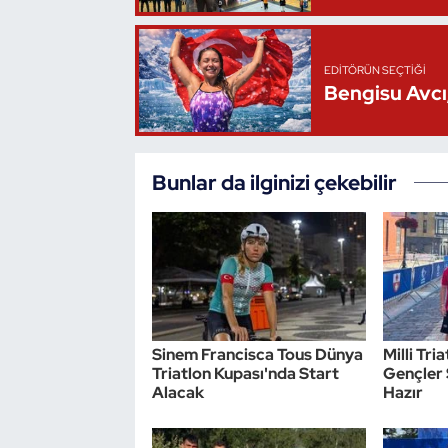
Triatlon
EDITÖRÜN SEÇTIĞI
Bengisu Avcı,
Voleybol
Vücut Geliştirme Fitness
Bunlar da ilginizi çekebilir
Wushu Kungfu
Yelken
Yüzme
Sinem Francisca Tous Dünya
Milli Tr
Triatlon Kupası'nda Start
Gençler 
Alacak
Hazır