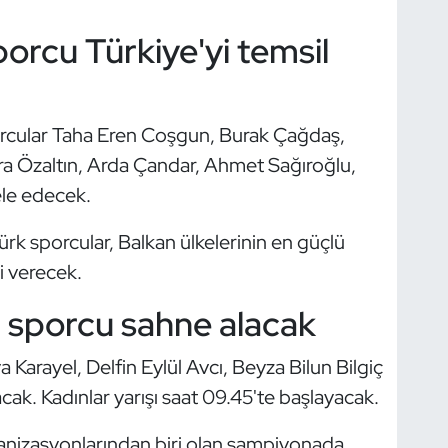
orcu Türkiye'yi temsil
sporcular Taha Eren Coşgun, Burak Çağdaş,
ra Özaltın, Arda Çandar, Ahmet Sağıroğlu,
le edecek.
rk sporcular, Balkan ülkelerinin en güçlü
i verecek.
i sporcu sahne alacak
a Karayel, Delfin Eylül Avcı, Beyza Bilun Bilgiç
cak. Kadınlar yarışı saat 09.45'te başlayacak.
ganizasyonlarından biri olan şampiyonada