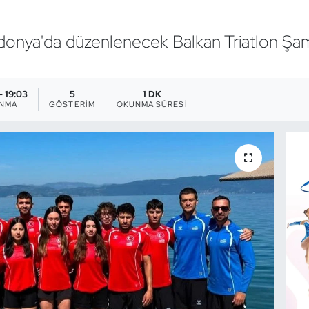
kedonya'da düzenlenecek Balkan Triatlon Şa
- 19:03
5
1 DK
ANMA
GÖSTERIM
OKUNMA SÜRESI