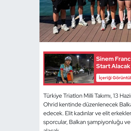
Dans Sporları
Dövüş Sanatı
E-Spor
Sinem Franc
Eskrim
Start Alacak
Futbol
İçeriği Görüntü
Futsal
Türkiye Triatlon Milli Takımı, 13 H
Genel
Ohrid kentinde düzenlenecek Balk
edecek. Elit kadınlar ve elit erkekle
Golf
sporcular, Balkan şampiyonluğu ve m
alacak.