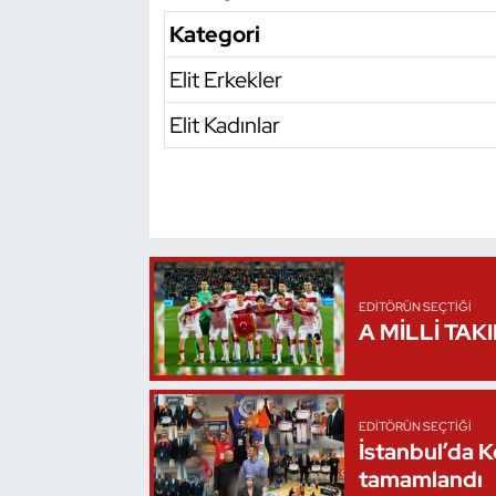
Kategori
Oryantiring
Elit Erkekler
Özel Sporcular
Elit Kadınlar
Paralimpik
Ragbi
Satranç
EDITÖRÜN SEÇTIĞI
Su Topu
A MİLLİ TAK
Sualtı Sporları
Tekvando
EDITÖRÜN SEÇTIĞI
İstanbul’da 
tamamlandı
Tenis