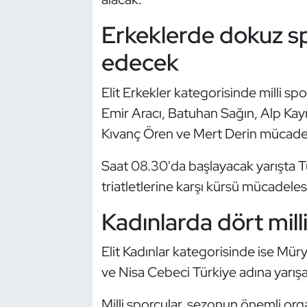
Güreş
Erkeklerde dokuz sp
Halter
edecek
Hava Sporları
Elit Erkekler kategorisinde milli 
Hentbol
Emir Aracı, Batuhan Sağın, Alp Kay
Kıvanç Ören ve Mert Derin mücade
İşitme Engelli Sporcular
Saat 08.30'da başlayacak yarışta Tü
Judo ve Kuraş
triatletlerine karşı kürsü mücadeles
Kadınlarda dört mill
Kano ve Rafting
Karate
Elit Kadınlar kategorisinde ise Müry
ve Nisa Cebeci Türkiye adına yarışa
Kayak
Milli sporcular, sezonun önemli or