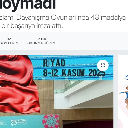
doymadı
i İslami Dayanışma Oyunları’nda 48 madalya
ir başarıya imza attı.
12
2 DK
GÖSTERIM
OKUNMA SÜRESI