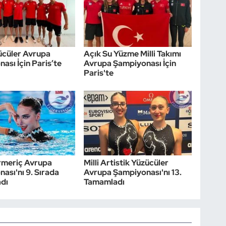
zücüler Avrupa
Açık Su Yüzme Milli Takımı
ası İçin Paris’te
Avrupa Şampiyonası İçin
Paris'te
rmeriç Avrupa
Milli Artistik Yüzücüler
ası'nı 9. Sırada
Avrupa Şampiyonası'nı 13.
dı
Tamamladı