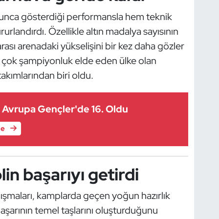
yunca gösterdiği performansla hem teknik
landırdı. Özellikle altın madalya sayısının
rası arenadaki yükselişini bir kez daha gözler
en çok şampiyonluk elde eden ülke olan
akımlarından biri oldu.
 Avrupa Gençler'de 16. Oldu
le
in başarıyı getirdi
çalışmaları, kamplarda geçen yoğun hazırlık
başarının temel taşlarını oluşturduğunu