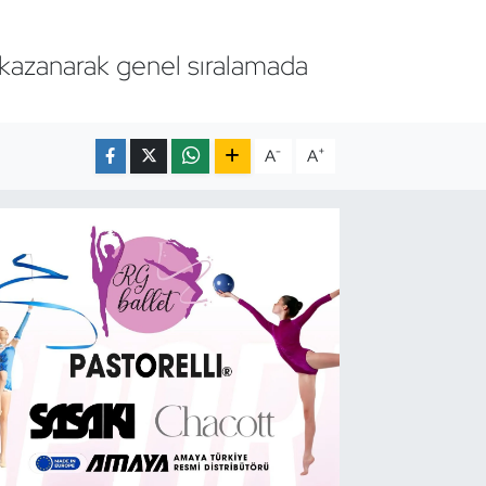
 kazanarak genel sıralamada
-
+
A
A