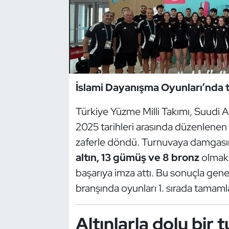
Dans Sporları
Dövüş Sanatı
E-Spor
İslami Dayanışma Oyunları’nda t
Eskrim
Türkiye Yüzme Milli Takımı, Suudi A
2025 tarihleri arasında düzenlenen 
Futbol
zaferle döndü. Turnuvaya damgasını
Futsal
altın, 13 gümüş ve 8 bronz
olmak
başarıya imza attı. Bu sonuçla gen
Genel
branşında oyunları 1. sırada tamaml
Golf
Altınlarla dolu bir 