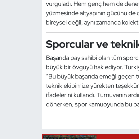
vurguladı. Hem genç hem de deneyim
Kempo
yüzmesinde altyapının gücünü de o
Kick Boks
bireysel değil, aynı zamanda kolekt
Kürek
Sporcular ve teknik 
Masa Tenisi
Başarıda pay sahibi olan tüm sporcul
büyük bir övgüyü hak ediyor. Türk
Modern Pentatlon
“Bu büyük başarıda emeği geçen tü
Motor Sporları
teknik ekibimize yürekten teşekkür
ifadelerini kullandı. Turnuvanın ard
Muay Thai
dönerken, spor kamuoyunda bu baş
Okçuluk
Optimist