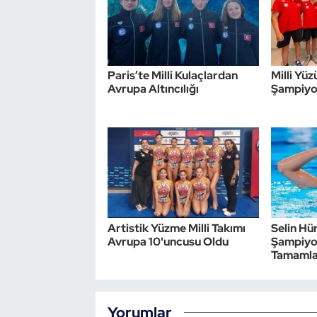
Triatlon
Voleybol
Paris’te Milli Kulaçlardan
Milli Yü
Avrupa Altıncılığı
Şampiyon
Vücut Geliştirme Fitness
Wushu Kungfu
Yelken
Yüzme
Artistik Yüzme Milli Takımı
Selin Hü
Avrupa 10'uncusu Oldu
Şampiyon
Tamamla
Yorumlar