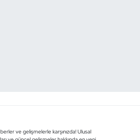
aberler ve gelişmelerle karşınızda! Ulusal
aları ve güncel gelişmeler hakkında en yeni