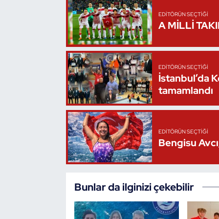
Oryantiring
EDITÖRÜN SEÇTIĞI
A MİLLİ TAK
Özel Sporcular
Paralimpik
EDITÖRÜN SEÇTIĞI
İstanbul’da 
Ragbi
tamamlandı
Satranç
EDITÖRÜN SEÇTIĞI
Su Topu
Bengisu Avcı,
Sualtı Sporları
Bunlar da ilginizi çekebilir
Tekvando
Tenis