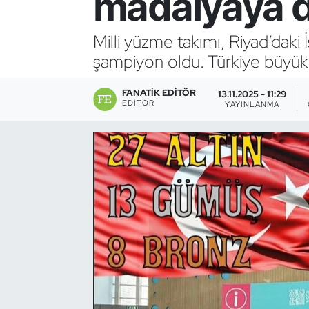
madalyaya 
Bocce Bowling Dart
Milli yüzme takımı, Riyad’dak
şampiyon oldu. Türkiye büyük b
Boks
FANATIK EDITÖR
Briç
13.11.2025 - 11:29
EDITÖR
YAYINLANMA
Buz Hokeyi
Buz Pateni
Çim Hokeyi
Cimnastik
Curling
Dağcılık