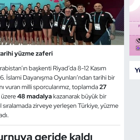
arihi yüzme zaferi
rabistan’ın başkenti Riyad’da 8-12 Kasım
Y
6. İslami Dayanışma Oyunları’ndan tarihi bir
 vuran milli sporcularımız, toplamda
27
 üzere
48 madalya
kazanarak büyük bir
el sıralamada zirveye yerleşen Türkiye, yüzme
adı.
turnuva geride kaldı