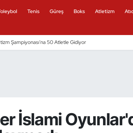
oleybol
Tenis
Güreş
Boks
Atletizm
Atıc
tizm Şampiyonası’na 50 Atletle Gidiyor
ler İslami Oyunlar'