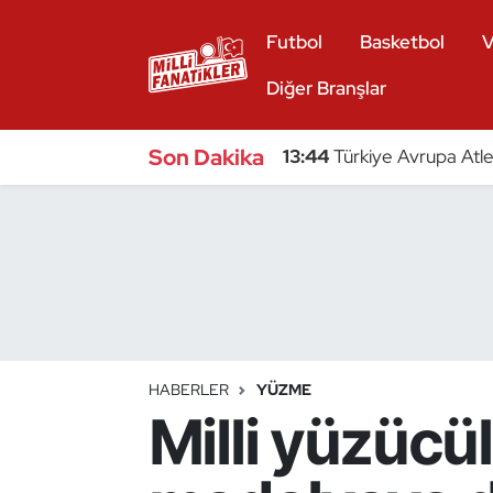
Futbol
Basketbol
V
Atıcılık
Diğer Branşlar
Atletizm
Son Dakika
13:44
Türkiye Avrupa Atle
Badminton
Basketbol
Beyzbol
Bilardo
HABERLER
YÜZME
Milli yüzücü
Binicilik
Bisiklet