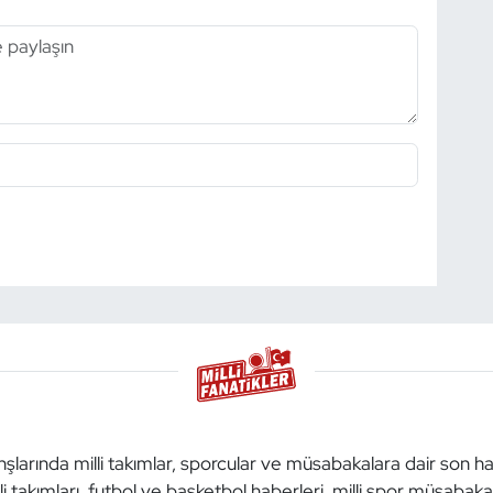
anşlarında milli takımlar, sporcular ve müsabakalara dair son h
li takımları, futbol ve basketbol haberleri, milli spor müsabak