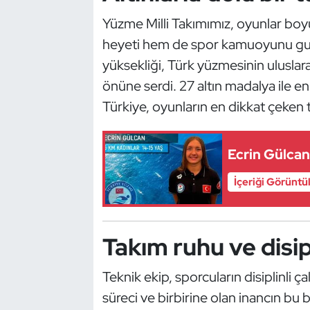
Güreş
Yüzme Milli Takımımız, oyunlar bo
Halter
heyeti hem de spor kamuoyunu gurur
yüksekliği, Türk yüzmesinin uluslara
Hava Sporları
önüne serdi. 27 altın madalya ile 
Türkiye, oyunların en dikkat çeken t
Hentbol
İşitme Engelli Sporcular
Ecrin Gülcan
Judo ve Kuraş
İçeriği Görüntü
Kano ve Rafting
Takım ruhu ve disipl
Karate
Teknik ekip, sporcuların disiplinli 
Kayak
süreci ve birbirine olan inancın bu 