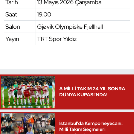
Tarih
13 Mayıs 2026 Çarşamba
Saat
19.00
Salon
Gjøvik Olympiske Fjellhall
Yayın
TRT Spor Yıldız
A MİLLİ TAKIM 24 YIL SONRA
DÜNYA KUPASI’NDA!
İstanbul’da Kempo heyecanı:
Milli Takım Seçmeleri