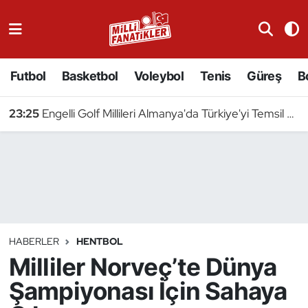
Atıcılık
Futbol
Basketbol
Voleybol
Tenis
Güreş
B
Atletizm
23:25
Engelli Golf Millileri Almanya'da Türkiye'yi Temsil Edecek
Badminton
Basketbol
Beyzbol
Bilardo
HABERLER
HENTBOL
Milliler Norveç’te Dünya
Binicilik
Şampiyonası İçin Sahaya
Bisiklet