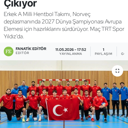
Çıkıyor
Bocce Bowling Dart
Erkek A Milli Hentbol Takımı, Norveç
deplasmanında 2027 Dünya Şampiyonası Avrupa
Boks
Elemesi için hazırlıklarını sürdürüyor. Maç TRT Spor
Yıldız’da.
Briç
FANATIK EDITÖR
11.05.2026 - 17:52
1
Buz Hokeyi
EDITÖR
YAYINLANMA
PAYLAŞIM
GÖ
Buz Pateni
Çim Hokeyi
Cimnastik
Curling
Dağcılık