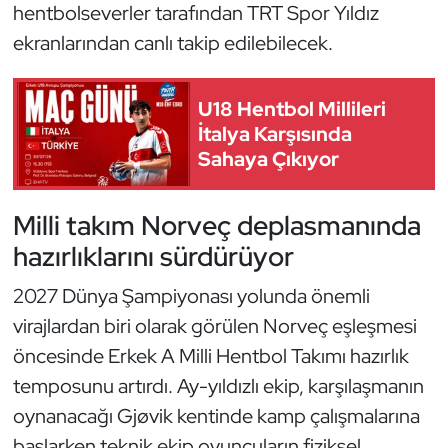
Güreş
hentbolseverler tarafından TRT Spor Yıldız
ekranlarından canlı takip edilebilecek.
Halter
U18 Hentbol Millileri
Hava Sporları
İtalya Karşısında
Sahaya Çıkıyor
Hentbol
İşitme Engelli Sporcular
Milli takım Norveç deplasmanında
hazırlıklarını sürdürüyor
Judo ve Kuraş
2027 Dünya Şampiyonası yolunda önemli
Kano ve Rafting
virajlardan biri olarak görülen Norveç eşleşmesi
öncesinde Erkek A Milli Hentbol Takımı hazırlık
Karate
temposunu artırdı. Ay-yıldızlı ekip, karşılaşmanın
oynanacağı Gjøvik kentinde kamp çalışmalarına
Kayak
başlarken teknik ekip oyuncuların fiziksel