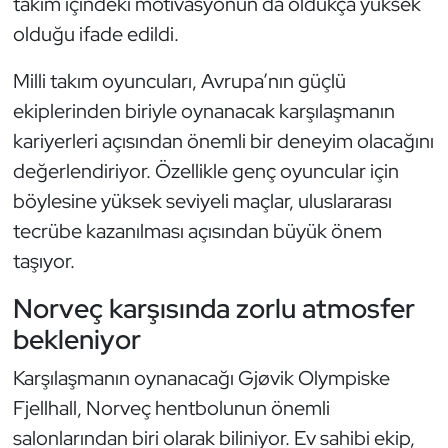
takım içindeki motivasyonun da oldukça yüksek
Oryantiring
olduğu ifade edildi.
Milli takım oyuncuları, Avrupa’nın güçlü
Özel Sporcular
ekiplerinden biriyle oynanacak karşılaşmanın
Paralimpik
kariyerleri açısından önemli bir deneyim olacağını
değerlendiriyor. Özellikle genç oyuncular için
Ragbi
böylesine yüksek seviyeli maçlar, uluslararası
tecrübe kazanılması açısından büyük önem
Satranç
taşıyor.
Su Topu
Norveç karşısında zorlu atmosfer
bekleniyor
Sualtı Sporları
Karşılaşmanın oynanacağı Gjøvik Olympiske
Tekvando
Fjellhall, Norveç hentbolunun önemli
salonlarından biri olarak biliniyor. Ev sahibi ekip,
Tenis