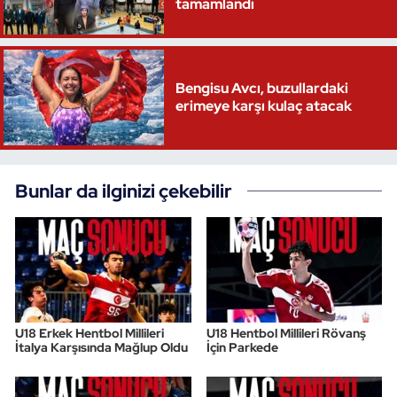
tamamlandı
Bengisu Avcı, buzullardaki
erimeye karşı kulaç atacak
Bunlar da ilginizi çekebilir
U18 Erkek Hentbol Millileri
U18 Hentbol Millileri Rövanş
İtalya Karşısında Mağlup Oldu
İçin Parkede