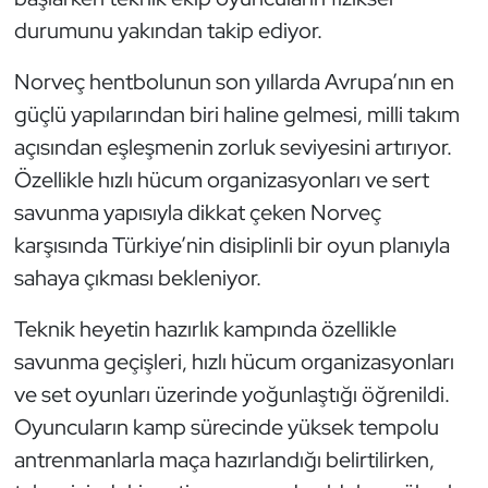
Kempo
durumunu yakından takip ediyor.
Kick Boks
Norveç hentbolunun son yıllarda Avrupa’nın en
güçlü yapılarından biri haline gelmesi, milli takım
Kürek
açısından eşleşmenin zorluk seviyesini artırıyor.
Özellikle hızlı hücum organizasyonları ve sert
Masa Tenisi
savunma yapısıyla dikkat çeken Norveç
Modern Pentatlon
karşısında Türkiye’nin disiplinli bir oyun planıyla
sahaya çıkması bekleniyor.
Motor Sporları
Teknik heyetin hazırlık kampında özellikle
Muay Thai
savunma geçişleri, hızlı hücum organizasyonları
ve set oyunları üzerinde yoğunlaştığı öğrenildi.
Okçuluk
Oyuncuların kamp sürecinde yüksek tempolu
antrenmanlarla maça hazırlandığı belirtilirken,
Optimist