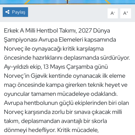
Paylaş
-
+
A
A
Dans Sporları
Dövüş Sanatı
Erkek A Milli Hentbol Takımı, 2027 Dünya
Şampiyonası Avrupa Elemeleri kapsamında
E-Spor
Norveç ile oynayacağı kritik karşılaşma
öncesinde hazırlıklarını deplasmanda sürdürüyor.
Eskrim
Ay-yıldızlı ekip, 13 Mayıs Çarşamba günü
Norveç’in Gjøvik kentinde oynanacak ilk eleme
Futbol
maçı öncesinde kampa girerken teknik heyet ve
Futsal
oyuncular tamamen mücadeleye odaklandı.
Avrupa hentbolunun güçlü ekiplerinden biri olan
Genel
Norveç karşısında zorlu bir sınava çıkacak milli
takım, deplasmandan avantajlı bir skorla
Golf
dönmeyi hedefliyor. Kritik mücadele,