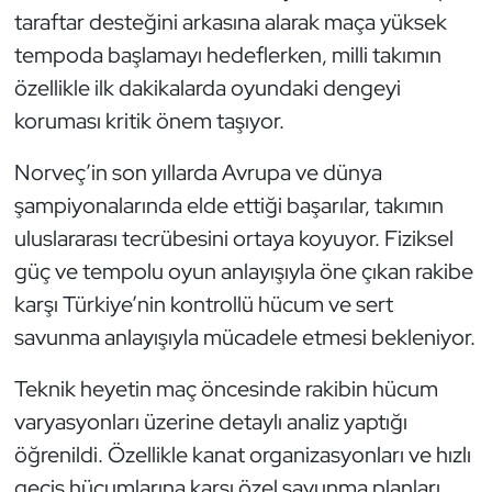
taraftar desteğini arkasına alarak maça yüksek
Triatlon
tempoda başlamayı hedeflerken, milli takımın
özellikle ilk dakikalarda oyundaki dengeyi
Voleybol
koruması kritik önem taşıyor.
Vücut Geliştirme Fitness
Norveç’in son yıllarda Avrupa ve dünya
şampiyonalarında elde ettiği başarılar, takımın
Wushu Kungfu
uluslararası tecrübesini ortaya koyuyor. Fiziksel
Yelken
güç ve tempolu oyun anlayışıyla öne çıkan rakibe
karşı Türkiye’nin kontrollü hücum ve sert
Yüzme
savunma anlayışıyla mücadele etmesi bekleniyor.
Teknik heyetin maç öncesinde rakibin hücum
varyasyonları üzerine detaylı analiz yaptığı
öğrenildi. Özellikle kanat organizasyonları ve hızlı
geçiş hücumlarına karşı özel savunma planları