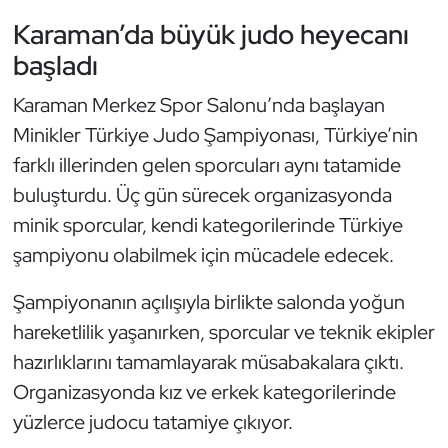
Güreş
Karaman’da büyük judo heyecanı
Halter
başladı
Karaman Merkez Spor Salonu’nda başlayan
Hava Sporları
Minikler Türkiye Judo Şampiyonası, Türkiye’nin
Hentbol
farklı illerinden gelen sporcuları aynı tatamide
buluşturdu. Üç gün sürecek organizasyonda
İşitme Engelli Sporcular
minik sporcular, kendi kategorilerinde Türkiye
şampiyonu olabilmek için mücadele edecek.
Judo ve Kuraş
Şampiyonanın açılışıyla birlikte salonda yoğun
Kano ve Rafting
hareketlilik yaşanırken, sporcular ve teknik ekipler
hazırlıklarını tamamlayarak müsabakalara çıktı.
Karate
Organizasyonda kız ve erkek kategorilerinde
Kayak
yüzlerce judocu tatamiye çıkıyor.