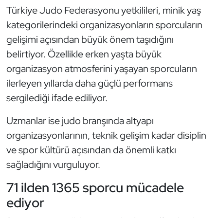
Kempo
Türkiye Judo Federasyonu yetkilileri, minik yaş
kategorilerindeki organizasyonların sporcuların
Kick Boks
gelişimi açısından büyük önem taşıdığını
belirtiyor. Özellikle erken yaşta büyük
Kürek
organizasyon atmosferini yaşayan sporcuların
ilerleyen yıllarda daha güçlü performans
Masa Tenisi
sergilediği ifade ediliyor.
Modern Pentatlon
Uzmanlar ise judo branşında altyapı
Motor Sporları
organizasyonlarının, teknik gelişim kadar disiplin
ve spor kültürü açısından da önemli katkı
Muay Thai
sağladığını vurguluyor.
Okçuluk
71 ilden 1365 sporcu mücadele
ediyor
Optimist