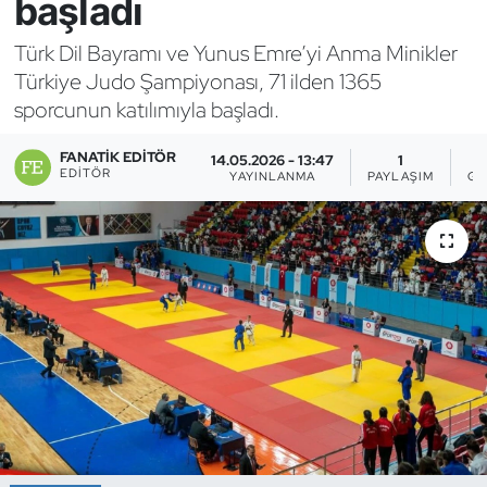
başladı
Bocce Bowling Dart
Türk Dil Bayramı ve Yunus Emre’yi Anma Minikler
Türkiye Judo Şampiyonası, 71 ilden 1365
Boks
sporcunun katılımıyla başladı.
Briç
FANATIK EDITÖR
14.05.2026 - 13:47
1
EDITÖR
YAYINLANMA
PAYLAŞIM
GÖ
Buz Hokeyi
Buz Pateni
Çim Hokeyi
Cimnastik
Curling
Dağcılık