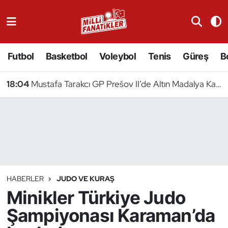
Atıcılık
Futbol
Basketbol
Voleybol
Tenis
Güreş
B
Atletizm
18:04
Mustafa Tarakcı GP Prešov II’de Altın Madalya Kazandı
Badminton
Basketbol
Beyzbol
Bilardo
HABERLER
JUDO VE KURAŞ
Minikler Türkiye Judo
Binicilik
Şampiyonası Karaman’da
Bisiklet