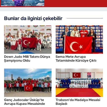
Bunlar da ilginizi çekebilir
Down Judo Milli Takımı Dünya
Sema Mete Avrupa
Şampiyonu Oldu
Tatamisinde Kürsüye Çıktı
Genç Judocular Üsküp'te
Trabzon'da Madalya Mesaisi
Avrupa Kupası Mesaisinde
Başladı