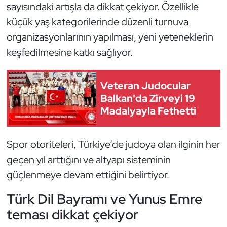
sayısındaki artışla da dikkat çekiyor. Özellikle
Triatlon
küçük yaş kategorilerinde düzenli turnuva
organizasyonlarının yapılması, yeni yeteneklerin
Voleybol
keşfedilmesine katkı sağlıyor.
Vücut Geliştirme Fitness
Veteran Judocular
Balkan'da Zirveyi 19
Wushu Kungfu
Madalyayla Fethetti
Yelken
Spor otoriteleri, Türkiye’de judoya olan ilginin her
Yüzme
geçen yıl arttığını ve altyapı sisteminin
güçlenmeye devam ettiğini belirtiyor.
Türk Dil Bayramı ve Yunus Emre
teması dikkat çekiyor