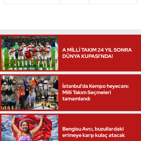
A MİLLİ TAKIM 24 YIL SONRA
DÜNYA KUPASI’NDA!
İstanbul’da Kempo heyecanı:
Milli Takım Seçmeleri
tamamlandı
Bengisu Avcı, buzullardaki
erimeye karşı kulaç atacak