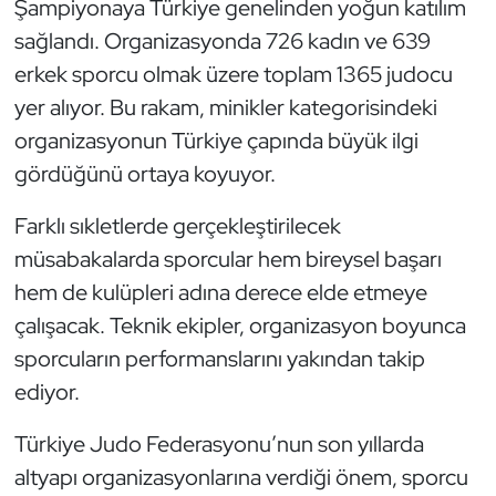
Şampiyonaya Türkiye genelinden yoğun katılım
Oryantiring
sağlandı. Organizasyonda 726 kadın ve 639
erkek sporcu olmak üzere toplam 1365 judocu
Özel Sporcular
yer alıyor. Bu rakam, minikler kategorisindeki
organizasyonun Türkiye çapında büyük ilgi
Paralimpik
gördüğünü ortaya koyuyor.
Ragbi
Farklı sıkletlerde gerçekleştirilecek
müsabakalarda sporcular hem bireysel başarı
Satranç
hem de kulüpleri adına derece elde etmeye
Su Topu
çalışacak. Teknik ekipler, organizasyon boyunca
sporcuların performanslarını yakından takip
Sualtı Sporları
ediyor.
Tekvando
Türkiye Judo Federasyonu’nun son yıllarda
altyapı organizasyonlarına verdiği önem, sporcu
Tenis