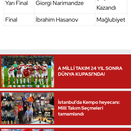
Yarı Final
Giorgi Narimandze
Kazandı
Final
İbrahim Hasanov
Mağlubiyet
A MİLLİ TAKIM 24 YIL SONRA
DÜNYA KUPASI’NDA!
İstanbul’da Kempo heyecanı:
Milli Takım Seçmeleri
tamamlandı