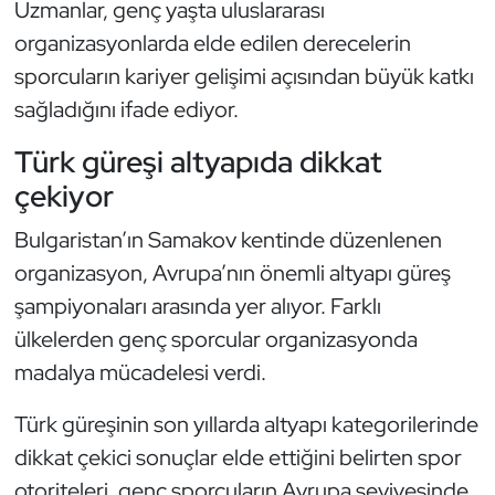
Uzmanlar, genç yaşta uluslararası
Oryantiring
organizasyonlarda elde edilen derecelerin
sporcuların kariyer gelişimi açısından büyük katkı
Özel Sporcular
sağladığını ifade ediyor.
Paralimpik
Türk güreşi altyapıda dikkat
çekiyor
Ragbi
Bulgaristan’ın Samakov kentinde düzenlenen
Satranç
organizasyon, Avrupa’nın önemli altyapı güreş
şampiyonaları arasında yer alıyor. Farklı
Su Topu
ülkelerden genç sporcular organizasyonda
madalya mücadelesi verdi.
Sualtı Sporları
Türk güreşinin son yıllarda altyapı kategorilerinde
Tekvando
dikkat çekici sonuçlar elde ettiğini belirten spor
Tenis
otoriteleri, genç sporcuların Avrupa seviyesinde