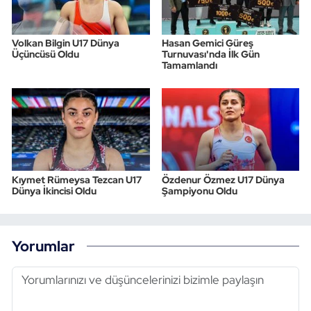
Volkan Bilgin U17 Dünya
Hasan Gemici Güreş
Üçüncüsü Oldu
Turnuvası'nda İlk Gün
Tamamlandı
Kıymet Rümeysa Tezcan U17
Özdenur Özmez U17 Dünya
Dünya İkincisi Oldu
Şampiyonu Oldu
Yorumlar