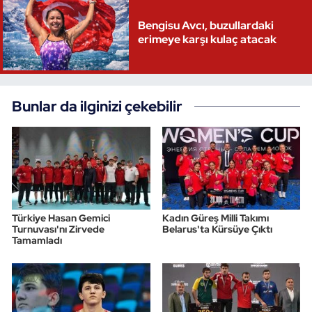
Bengisu Avcı, buzullardaki
erimeye karşı kulaç atacak
Bunlar da ilginizi çekebilir
Türkiye Hasan Gemici
Kadın Güreş Milli Takımı
Turnuvası'nı Zirvede
Belarus'ta Kürsüye Çıktı
Tamamladı