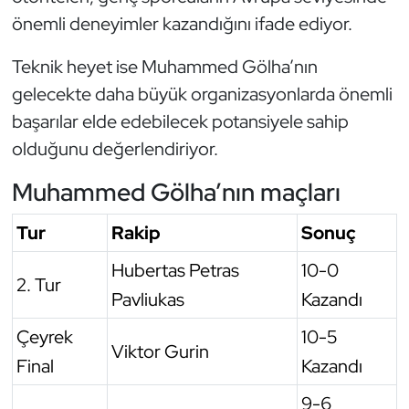
önemli deneyimler kazandığını ifade ediyor.
Triatlon
Teknik heyet ise Muhammed Gölha’nın
Voleybol
gelecekte daha büyük organizasyonlarda önemli
başarılar elde edebilecek potansiyele sahip
Vücut Geliştirme Fitness
olduğunu değerlendiriyor.
Wushu Kungfu
Muhammed Gölha’nın maçları
Yelken
Tur
Rakip
Sonuç
Hubertas Petras
10-0
Yüzme
2. Tur
Pavliukas
Kazandı
Çeyrek
10-5
Viktor Gurin
Final
Kazandı
9-6