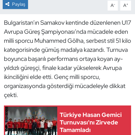
Paylaş
-
+
A
A
Dans Sporları
Bulgaristan’ın Samakov kentinde düzenlenen U17
Dövüş Sanatı
Avrupa Güreş Şampiyonası’nda mücadele eden
milli sporcu Muhammed Gölha, serbest stil 51 kilo
E-Spor
kategorisinde gümüş madalya kazandı. Turnuva
boyunca başarılı performans ortaya koyan ay-
Eskrim
yıldızlı güreşçi, finale kadar yükselerek Avrupa
Futbol
ikinciliğini elde etti. Genç milli sporcu,
organizasyonda gösterdiği mücadeleyle dikkat
Futsal
çekti.
Genel
Türkiye Hasan Gemici
Turnuvası'nı Zirvede
Golf
Tamamladı