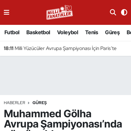
Atıcılık
Futbol
Basketbol
Voleybol
Tenis
Güreş
B
Atletizm
18:11
Milli Yüzücüler Avrupa Şampiyonası İçin Paris’te
Badminton
Basketbol
Beyzbol
Bilardo
HABERLER
GÜREŞ
Muhammed Gölha
Binicilik
Avrupa Şampiyonası’nda
Bisiklet