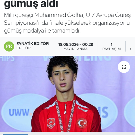
gümüş aldı
Bocce Bowling Dart
Milli güreşçi Muhammed Gölha, U17 Avrupa Güreş
Şampiyonası’nda finale yükselerek organizasyonu
Boks
gümüş madalya ile tamamladı.
Briç
FANATIK EDITÖR
18.05.2026 - 00:28
1
EDITÖR
YAYINLANMA
PAYLAŞIM
G
Buz Hokeyi
Buz Pateni
Çim Hokeyi
Cimnastik
Curling
Dağcılık