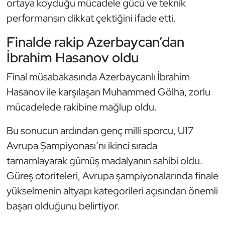
ortaya koyduğu mücadele gücü ve teknik
Kempo
performansın dikkat çektiğini ifade etti.
Kick Boks
Finalde rakip Azerbaycan’dan
İbrahim Hasanov oldu
Kürek
Final müsabakasında Azerbaycanlı İbrahim
Masa Tenisi
Hasanov ile karşılaşan Muhammed Gölha, zorlu
mücadelede rakibine mağlup oldu.
Modern Pentatlon
Bu sonucun ardından genç milli sporcu, U17
Motor Sporları
Avrupa Şampiyonası’nı ikinci sırada
tamamlayarak gümüş madalyanın sahibi oldu.
Muay Thai
Güreş otoriteleri, Avrupa şampiyonalarında finale
Okçuluk
yükselmenin altyapı kategorileri açısından önemli
başarı olduğunu belirtiyor.
Optimist