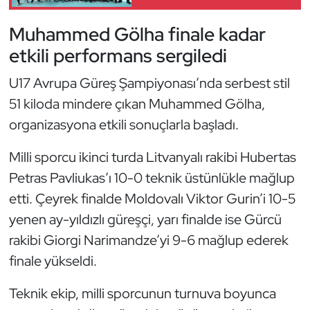
Güreş
Muhammed Gölha finale kadar
Halter
etkili performans sergiledi
Hava Sporları
U17 Avrupa Güreş Şampiyonası’nda serbest stil
51 kiloda mindere çıkan Muhammed Gölha,
Hentbol
organizasyona etkili sonuçlarla başladı.
İşitme Engelli Sporcular
Milli sporcu ikinci turda Litvanyalı rakibi Hubertas
Petras Pavliukas’ı 10-0 teknik üstünlükle mağlup
Judo ve Kuraş
etti. Çeyrek finalde Moldovalı Viktor Gurin’i 10-5
Kano ve Rafting
yenen ay-yıldızlı güreşçi, yarı finalde ise Gürcü
rakibi Giorgi Narimandze’yi 9-6 mağlup ederek
Karate
finale yükseldi.
Kayak
Teknik ekip, milli sporcunun turnuva boyunca