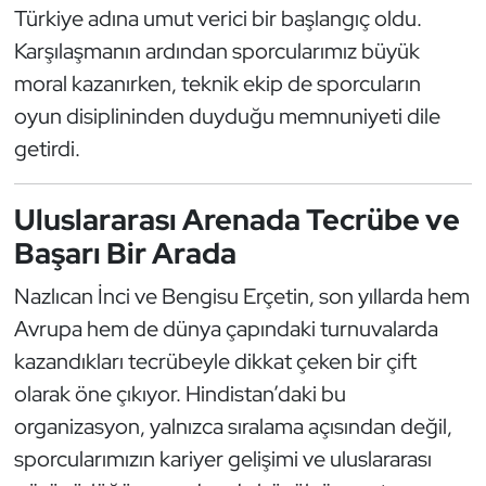
Güreş
Türkiye adına umut verici bir başlangıç oldu.
Karşılaşmanın ardından sporcularımız büyük
Halter
moral kazanırken, teknik ekip de sporcuların
oyun disiplininden duyduğu memnuniyeti dile
Hava Sporları
getirdi.
Hentbol
Uluslararası Arenada Tecrübe ve
İşitme Engelli Sporcular
Başarı Bir Arada
Judo ve Kuraş
Nazlıcan İnci ve Bengisu Erçetin, son yıllarda hem
Avrupa hem de dünya çapındaki turnuvalarda
Kano ve Rafting
kazandıkları tecrübeyle dikkat çeken bir çift
olarak öne çıkıyor. Hindistan’daki bu
Karate
organizasyon, yalnızca sıralama açısından değil,
Kayak
sporcularımızın kariyer gelişimi ve uluslararası