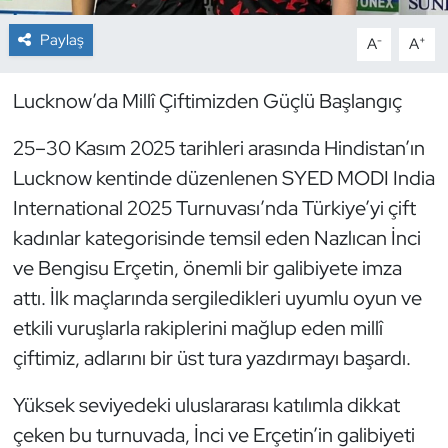
Paylaş
-
+
A
A
Dans Sporları
Dövüş Sanatı
Lucknow’da Millî Çiftimizden Güçlü Başlangıç
25–30 Kasım 2025 tarihleri arasında Hindistan’ın
E-Spor
Lucknow kentinde düzenlenen SYED MODI India
Eskrim
International 2025 Turnuvası’nda Türkiye’yi çift
kadınlar kategorisinde temsil eden Nazlıcan İnci
Futbol
ve Bengisu Erçetin, önemli bir galibiyete imza
attı. İlk maçlarında sergiledikleri uyumlu oyun ve
Futsal
etkili vuruşlarla rakiplerini mağlup eden millî
Genel
çiftimiz, adlarını bir üst tura yazdırmayı başardı.
Yüksek seviyedeki uluslararası katılımla dikkat
Golf
çeken bu turnuvada, İnci ve Erçetin’in galibiyeti