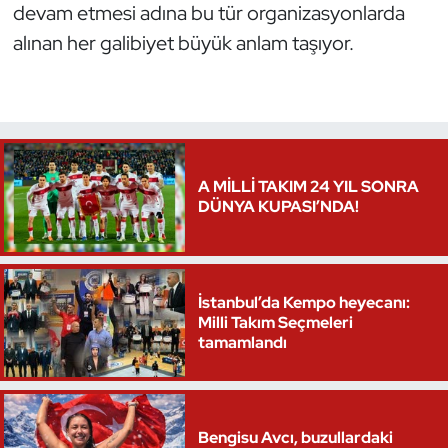
devam etmesi adına bu tür organizasyonlarda
Triatlon
alınan her galibiyet büyük anlam taşıyor.
Voleybol
Vücut Geliştirme Fitness
A MİLLİ TAKIM 24 YIL SONRA
Wushu Kungfu
DÜNYA KUPASI’NDA!
Yelken
Yüzme
İstanbul’da Kempo heyecanı:
Milli Takım Seçmeleri
tamamlandı
Bengisu Avcı, buzullardaki