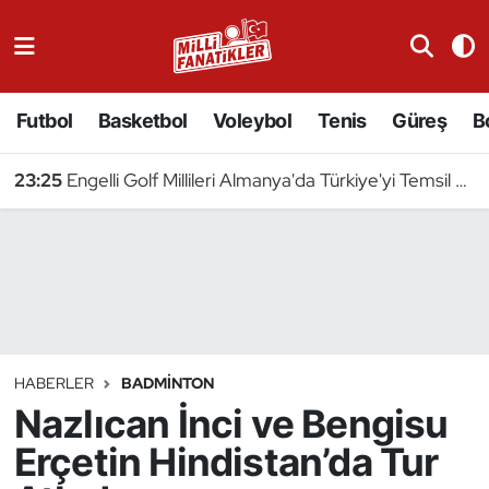
Atıcılık
Futbol
Basketbol
Voleybol
Tenis
Güreş
B
Atletizm
23:25
Engelli Golf Millileri Almanya'da Türkiye'yi Temsil Edecek
Badminton
Basketbol
Beyzbol
Bilardo
HABERLER
BADMINTON
Nazlıcan İnci ve Bengisu
Binicilik
Erçetin Hindistan’da Tur
Bisiklet