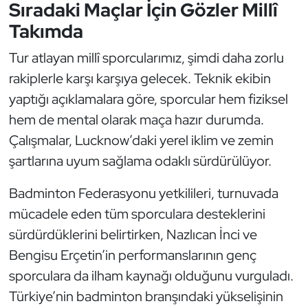
Sıradaki Maçlar İçin Gözler Millî
Oryantiring
Takımda
Özel Sporcular
Tur atlayan millî sporcularımız, şimdi daha zorlu
rakiplerle karşı karşıya gelecek. Teknik ekibin
Paralimpik
yaptığı açıklamalara göre, sporcular hem fiziksel
hem de mental olarak maça hazır durumda.
Ragbi
Çalışmalar, Lucknow’daki yerel iklim ve zemin
şartlarına uyum sağlama odaklı sürdürülüyor.
Satranç
Badminton Federasyonu yetkilileri, turnuvada
Su Topu
mücadele eden tüm sporculara desteklerini
Sualtı Sporları
sürdürdüklerini belirtirken, Nazlıcan İnci ve
Bengisu Erçetin’in performanslarının genç
Tekvando
sporculara da ilham kaynağı olduğunu vurguladı.
Türkiye’nin badminton branşındaki yükselişinin
Tenis