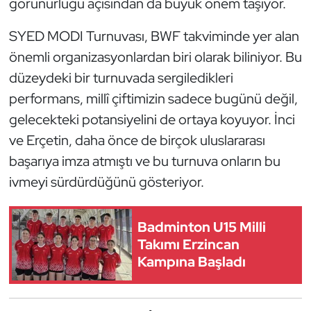
görünürlüğü açısından da büyük önem taşıyor.
Kempo
SYED MODI Turnuvası, BWF takviminde yer alan
Kick Boks
önemli organizasyonlardan biri olarak biliniyor. Bu
düzeydeki bir turnuvada sergiledikleri
Kürek
performans, millî çiftimizin sadece bugünü değil,
gelecekteki potansiyelini de ortaya koyuyor. İnci
Masa Tenisi
ve Erçetin, daha önce de birçok uluslararası
Modern Pentatlon
başarıya imza atmıştı ve bu turnuva onların bu
ivmeyi sürdürdüğünü gösteriyor.
Motor Sporları
Muay Thai
Badminton U15 Milli
Takımı Erzincan
Okçuluk
Kampına Başladı
Optimist