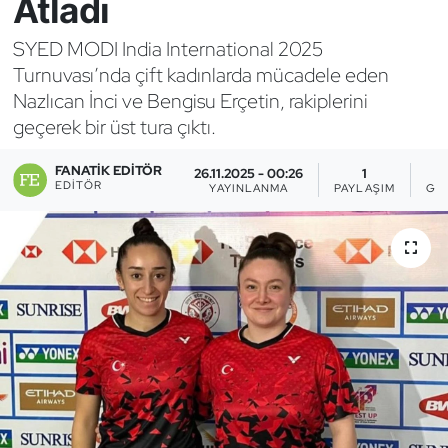
Atladı
Bocce Bowling Dart
SYED MODI India International 2025
Turnuvası’nda çift kadınlarda mücadele eden
Boks
Nazlıcan İnci ve Bengisu Erçetin, rakiplerini
geçerek bir üst tura çıktı.
Briç
FANATIK EDITÖR
26.11.2025 - 00:26
1
Buz Hokeyi
EDITÖR
YAYINLANMA
PAYLAŞIM
GÖ
Buz Pateni
Çim Hokeyi
Cimnastik
Curling
Dağcılık