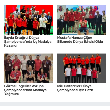
İlayda Ertuğrul Dünya
Mustafa Hamza Ciğer
Şampiyonası'nda Üç Madalya
Silkmede Dünya İkincisi Oldu
Kazandı
Görme Engelliler Avrupa
Milli Halterciler Dünya
Şampiyonası'nda Madalya
Şampiyonası İçin Hazır
Yağmuru