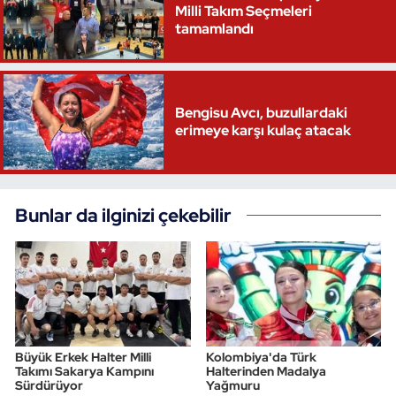
Milli Takım Seçmeleri
tamamlandı
Bengisu Avcı, buzullardaki
erimeye karşı kulaç atacak
Bunlar da ilginizi çekebilir
Büyük Erkek Halter Milli
Kolombiya'da Türk
Takımı Sakarya Kampını
Halterinden Madalya
Sürdürüyor
Yağmuru