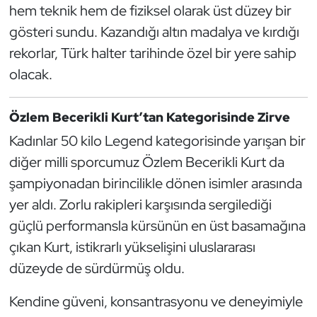
hem teknik hem de fiziksel olarak üst düzey bir
Kempo
gösteri sundu. Kazandığı altın madalya ve kırdığı
Kick Boks
rekorlar, Türk halter tarihinde özel bir yere sahip
olacak.
Kürek
Özlem Becerikli Kurt’tan Kategorisinde Zirve
Masa Tenisi
Kadınlar 50 kilo Legend kategorisinde yarışan bir
Modern Pentatlon
diğer milli sporcumuz Özlem Becerikli Kurt da
şampiyonadan birincilikle dönen isimler arasında
Motor Sporları
yer aldı. Zorlu rakipleri karşısında sergilediği
güçlü performansla kürsünün en üst basamağına
Muay Thai
çıkan Kurt, istikrarlı yükselişini uluslararası
Okçuluk
düzeyde de sürdürmüş oldu.
Kendine güveni, konsantrasyonu ve deneyimiyle
Optimist