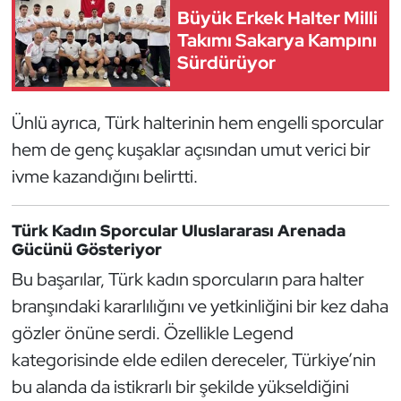
Büyük Erkek Halter Milli
Triatlon
Takımı Sakarya Kampını
Sürdürüyor
Voleybol
Ünlü ayrıca, Türk halterinin hem engelli sporcular
Vücut Geliştirme Fitness
hem de genç kuşaklar açısından umut verici bir
Wushu Kungfu
ivme kazandığını belirtti.
Yelken
Türk Kadın Sporcular Uluslararası Arenada
Gücünü Gösteriyor
Yüzme
Bu başarılar, Türk kadın sporcuların para halter
branşındaki kararlılığını ve yetkinliğini bir kez daha
gözler önüne serdi. Özellikle Legend
kategorisinde elde edilen dereceler, Türkiye’nin
bu alanda da istikrarlı bir şekilde yükseldiğini