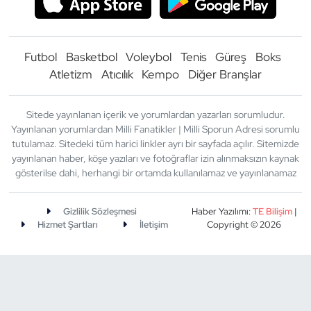
Futbol
Basketbol
Voleybol
Tenis
Güreş
Boks
Atletizm
Atıcılık
Kempo
Diğer Branşlar
Sitede yayınlanan içerik ve yorumlardan yazarları sorumludur.
Yayınlanan yorumlardan Milli Fanatikler | Milli Sporun Adresi sorumlu
tutulamaz. Sitedeki tüm harici linkler ayrı bir sayfada açılır. Sitemizde
yayınlanan haber, köşe yazıları ve fotoğraflar izin alınmaksızın kaynak
gösterilse dahi, herhangi bir ortamda kullanılamaz ve yayınlanamaz
Gizlilik Sözleşmesi
Haber Yazılımı:
TE Bilişim
|
Hizmet Şartları
İletişim
Copyright © 2026