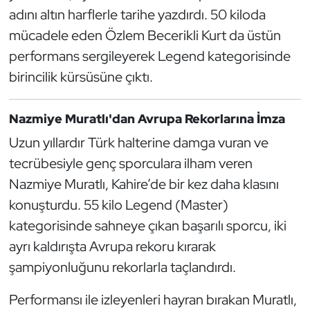
Güreş
adını altın harflerle tarihe yazdırdı. 50 kiloda
mücadele eden Özlem Becerikli Kurt da üstün
Halter
performans sergileyerek Legend kategorisinde
Hava Sporları
birincilik kürsüsüne çıktı.
Hentbol
Nazmiye Muratlı'dan Avrupa Rekorlarına İmza
Uzun yıllardır Türk halterine damga vuran ve
İşitme Engelli Sporcular
tecrübesiyle genç sporculara ilham veren
Judo ve Kuraş
Nazmiye Muratlı, Kahire’de bir kez daha klasını
konuşturdu. 55 kilo Legend (Master)
Kano ve Rafting
kategorisinde sahneye çıkan başarılı sporcu, iki
ayrı kaldırışta Avrupa rekoru kırarak
Karate
şampiyonluğunu rekorlarla taçlandırdı.
Kayak
Performansı ile izleyenleri hayran bırakan Muratlı,