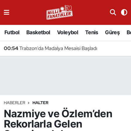
Atıcılık
Futbol
Basketbol
Voleybol
Tenis
Güreş
B
Atletizm
00:54
Trabzon'da Madalya Mesaisi Başladı
Badminton
Basketbol
Beyzbol
Bilardo
HABERLER
HALTER
Nazmiye ve Özlem’den
Binicilik
Rekorlarla Gelen
Bisiklet