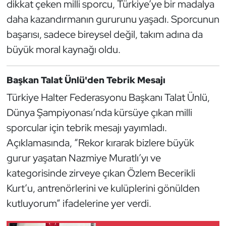
dikkat çeken milli sporcu, Türkiye’ye bir madalya
Oryantiring
daha kazandırmanın gururunu yaşadı. Sporcunun
başarısı, sadece bireysel değil, takım adına da
Özel Sporcular
büyük moral kaynağı oldu.
Paralimpik
Başkan Talat Ünlü'den Tebrik Mesajı
Ragbi
Türkiye Halter Federasyonu Başkanı Talat Ünlü,
Dünya Şampiyonası’nda kürsüye çıkan milli
Satranç
sporcular için tebrik mesajı yayımladı.
Açıklamasında, “Rekor kırarak bizlere büyük
Su Topu
gurur yaşatan Nazmiye Muratlı’yı ve
Sualtı Sporları
kategorisinde zirveye çıkan Özlem Becerikli
Kurt’u, antrenörlerini ve kulüplerini gönülden
Tekvando
kutluyorum” ifadelerine yer verdi.
Tenis