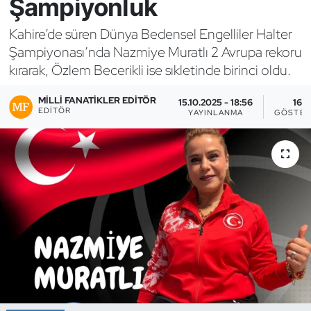
Şampiyonluk
Bocce Bowling Dart
Kahire’de süren Dünya Bedensel Engelliler Halter
Şampiyonası’nda Nazmiye Muratlı 2 Avrupa rekoru
Boks
kırarak, Özlem Becerikli ise sıkletinde birinci oldu.
Briç
MILLI FANATIKLER EDITÖR
15.10.2025 - 18:56
16
EDITÖR
YAYINLANMA
GÖSTER
Buz Hokeyi
Buz Pateni
Çim Hokeyi
Cimnastik
Curling
Dağcılık