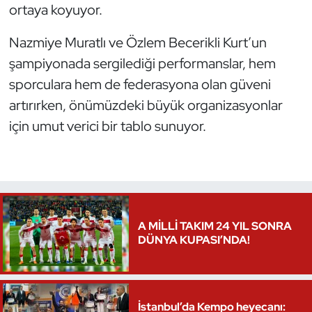
ortaya koyuyor.
Nazmiye Muratlı ve Özlem Becerikli Kurt’un
şampiyonada sergilediği performanslar, hem
sporculara hem de federasyona olan güveni
artırırken, önümüzdeki büyük organizasyonlar
için umut verici bir tablo sunuyor.
A MİLLİ TAKIM 24 YIL SONRA
DÜNYA KUPASI’NDA!
İstanbul’da Kempo heyecanı: