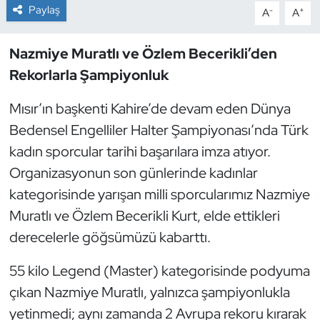
Paylaş
-
+
A
A
Dans Sporları
Nazmiye Muratlı ve Özlem Becerikli’den
Dövüş Sanatı
Rekorlarla Şampiyonluk
E-Spor
Mısır’ın başkenti Kahire’de devam eden Dünya
Bedensel Engelliler Halter Şampiyonası’nda Türk
Eskrim
kadın sporcular tarihi başarılara imza atıyor.
Organizasyonun son günlerinde kadınlar
Futbol
kategorisinde yarışan milli sporcularımız Nazmiye
Muratlı ve Özlem Becerikli Kurt, elde ettikleri
Futsal
derecelerle göğsümüzü kabarttı.
Genel
55 kilo Legend (Master) kategorisinde podyuma
Golf
çıkan Nazmiye Muratlı, yalnızca şampiyonlukla
yetinmedi; aynı zamanda 2 Avrupa rekoru kırarak