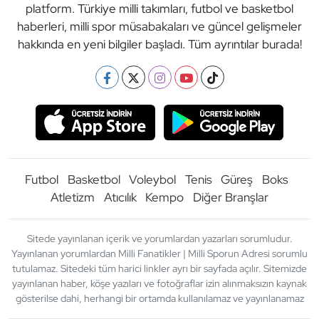
platform. Türkiye milli takımları, futbol ve basketbol
haberleri, milli spor müsabakaları ve güncel gelişmeler
hakkında en yeni bilgiler başladı. Tüm ayrıntılar burada!
Futbol
Basketbol
Voleybol
Tenis
Güreş
Boks
Atletizm
Atıcılık
Kempo
Diğer Branşlar
Sitede yayınlanan içerik ve yorumlardan yazarları sorumludur.
Yayınlanan yorumlardan Milli Fanatikler | Milli Sporun Adresi sorumlu
tutulamaz. Sitedeki tüm harici linkler ayrı bir sayfada açılır. Sitemizde
yayınlanan haber, köşe yazıları ve fotoğraflar izin alınmaksızın kaynak
gösterilse dahi, herhangi bir ortamda kullanılamaz ve yayınlanamaz