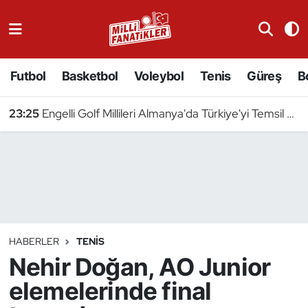
Atıcılık
Futbol
Basketbol
Voleybol
Tenis
Güreş
B
Atletizm
23:25
Engelli Golf Millileri Almanya'da Türkiye'yi Temsil Edecek
Badminton
Basketbol
Beyzbol
Bilardo
HABERLER
TENIS
Nehir Doğan, AO Junior
Binicilik
elemelerinde final
Bisiklet