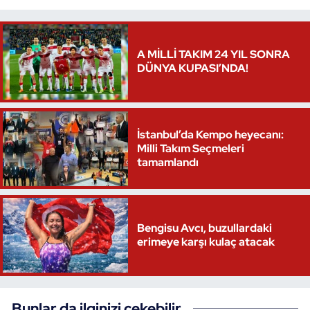
A MİLLİ TAKIM 24 YIL SONRA
DÜNYA KUPASI’NDA!
İstanbul’da Kempo heyecanı:
Milli Takım Seçmeleri
tamamlandı
Bengisu Avcı, buzullardaki
erimeye karşı kulaç atacak
Bunlar da ilginizi çekebilir