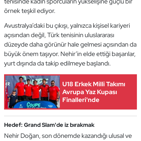
tenisinde kadın sporcuların yükselişine güçlü bir
Oryantiring
örnek teşkil ediyor.
Avustralya’daki bu çıkışı, yalnızca kişisel kariyeri
Özel Sporcular
açısından değil, Türk tenisinin uluslararası
Paralimpik
düzeyde daha görünür hale gelmesi açısından da
büyük önem taşıyor. Nehir’in elde ettiği başarılar,
Ragbi
yurt dışında da takip edilmeye başlandı.
Satranç
U18 Erkek Milli Takımı
Su Topu
Avrupa Yaz Kupası
Finalleri'nde
Sualtı Sporları
Tekvando
Hedef: Grand Slam'de iz bırakmak
Nehir Doğan, son dönemde kazandığı ulusal ve
Tenis