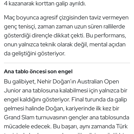
4 kazanarak korttan galip ayrıldı.
Kempo
Maç boyunca agresif çizgisinden taviz vermeyen
Kick Boks
genç tenisçi, zaman zaman uzun süren rallilerde
gösterdiği dirençle dikkat çekti. Bu performans,
Kürek
onun yalnızca teknik olarak değil, mental açıdan
Masa Tenisi
da geliştiğini gösteriyor.
Modern Pentatlon
Ana tablo öncesi son engel
Bu galibiyet, Nehir Doğan’ın Australian Open
Motor Sporları
Junior ana tablosuna kalabilmesi için yalnızca bir
Muay Thai
engel kaldığını gösteriyor. Final turunda da galip
gelmesi halinde Doğan, kariyerinde ilk kez bir
Okçuluk
Grand Slam turnuvasının gençler ana tablosunda
mücadele edecek. Bu başarı, aynı zamanda Türk
Optimist