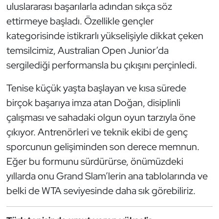
uluslararası başarılarla adından sıkça söz
Triatlon
ettirmeye başladı. Özellikle gençler
kategorisinde istikrarlı yükselişiyle dikkat çeken
Voleybol
temsilcimiz, Australian Open Junior’da
sergilediği performansla bu çıkışını perçinledi.
Vücut Geliştirme Fitness
Tenise küçük yaşta başlayan ve kısa sürede
Wushu Kungfu
birçok başarıya imza atan Doğan, disiplinli
çalışması ve sahadaki olgun oyun tarzıyla öne
Yelken
çıkıyor. Antrenörleri ve teknik ekibi de genç
Yüzme
sporcunun gelişiminden son derece memnun.
Eğer bu formunu sürdürürse, önümüzdeki
yıllarda onu Grand Slam’lerin ana tablolarında ve
belki de WTA seviyesinde daha sık görebiliriz.