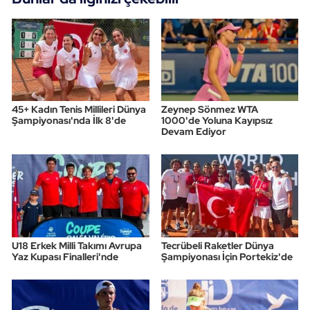
45+ Kadın Tenis Millileri Dünya
Zeynep Sönmez WTA
Şampiyonası'nda İlk 8'de
1000'de Yoluna Kayıpsız
Devam Ediyor
U18 Erkek Milli Takımı Avrupa
Tecrübeli Raketler Dünya
Yaz Kupası Finalleri'nde
Şampiyonası İçin Portekiz'de