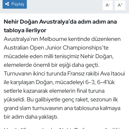
Paylaş
-
+
A
A
Dans Sporları
Nehir Doğan Avustralya’da adım adım ana
Dövüş Sanatı
tabloya ilerliyor
Avustralya’nın Melbourne kentinde düzenlenen
E-Spor
Australian Open Junior Championships’te
mücadele eden milli tenisçimiz Nehir Doğan,
Eskrim
elemelerde önemli bir eşiği daha geçti.
Futbol
Turnuvanın ikinci turunda Fransız rakibi Ava Itaoui
ile karşılaşan Doğan, mücadeleyi 6-3, 6-4’lük
Futsal
setlerle kazanarak elemelerin final turuna
yükseldi. Bu galibiyetle genç raket, sezonun ilk
Genel
grand slam turnuvasının ana tablosuna kalmaya
bir adım daha yaklaştı.
Golf