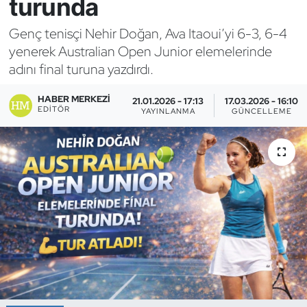
turunda
Bocce Bowling Dart
Genç tenisçi Nehir Doğan, Ava Itaoui’yi 6-3, 6-4
yenerek Australian Open Junior elemelerinde
Boks
adını final turuna yazdırdı.
Briç
HABER MERKEZI
21.01.2026 - 17:13
17.03.2026 - 16:10
EDITÖR
YAYINLANMA
GÜNCELLEME
Buz Hokeyi
Buz Pateni
Çim Hokeyi
Cimnastik
Curling
Dağcılık