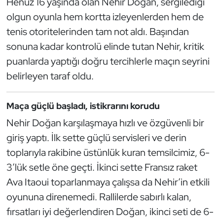
Henüz 16 yaşında olan Nehir Doğan, sergilediği
Güreş
olgun oyunla hem kortta izleyenlerden hem de
Halter
tenis otoritelerinden tam not aldı. Başından
sonuna kadar kontrolü elinde tutan Nehir, kritik
Hava Sporları
puanlarda yaptığı doğru tercihlerle maçın seyrini
belirleyen taraf oldu.
Hentbol
İşitme Engelli Sporcular
Maça güçlü başladı, istikrarını korudu
Nehir Doğan karşılaşmaya hızlı ve özgüvenli bir
Judo ve Kuraş
giriş yaptı. İlk sette güçlü servisleri ve derin
toplarıyla rakibine üstünlük kuran temsilcimiz, 6-
Kano ve Rafting
3’lük setle öne geçti. İkinci sette Fransız raket
Karate
Ava Itaoui toparlanmaya çalışsa da Nehir’in etkili
oyununa direnemedi. Rallilerde sabırlı kalan,
Kayak
fırsatları iyi değerlendiren Doğan, ikinci seti de 6-