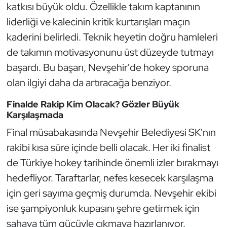
katkısı büyük oldu. Özellikle takım kaptanının
Kempo
liderliği ve kalecinin kritik kurtarışları maçın
Kick Boks
kaderini belirledi. Teknik heyetin doğru hamleleri
de takımın motivasyonunu üst düzeyde tutmayı
Kürek
başardı. Bu başarı, Nevşehir'de hokey sporuna
olan ilgiyi daha da artıracağa benziyor.
Masa Tenisi
Finalde Rakip Kim Olacak? Gözler Büyük
Modern Pentatlon
Karşılaşmada
Final müsabakasında Nevşehir Belediyesi SK'nın
Motor Sporları
rakibi kısa süre içinde belli olacak. Her iki finalist
de Türkiye hokey tarihinde önemli izler bırakmayı
Muay Thai
hedefliyor. Taraftarlar, nefes kesecek karşılaşma
Okçuluk
için geri sayıma geçmiş durumda. Nevşehir ekibi
ise şampiyonluk kupasını şehre getirmek için
Optimist
sahaya tüm gücüyle çıkmaya hazırlanıyor.