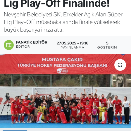
Lig Play-Off Finalinde!
Bocce Bowling Dart
Nevşehir Belediyesi SK, Erkekler Açık Alan Süper
Lig Play-Off müsabakalarında finale yükselerek
Boks
büyük başarıya imza attı.
Briç
FANATIK EDITÖR
27.05.2025 - 19:16
5
EDITÖR
YAYINLANMA
GÖSTERIM
Buz Hokeyi
Buz Pateni
Çim Hokeyi
Cimnastik
Curling
Dağcılık