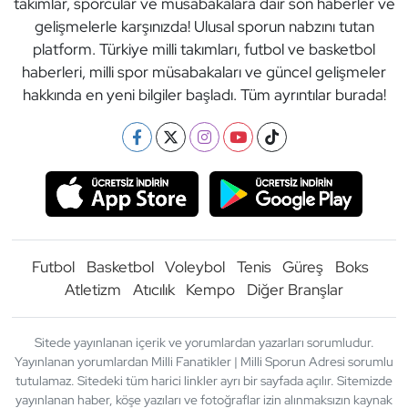
takımlar, sporcular ve müsabakalara dair son haberler ve
gelişmelerle karşınızda! Ulusal sporun nabzını tutan
platform. Türkiye milli takımları, futbol ve basketbol
haberleri, milli spor müsabakaları ve güncel gelişmeler
hakkında en yeni bilgiler başladı. Tüm ayrıntılar burada!
Futbol
Basketbol
Voleybol
Tenis
Güreş
Boks
Atletizm
Atıcılık
Kempo
Diğer Branşlar
Sitede yayınlanan içerik ve yorumlardan yazarları sorumludur.
Yayınlanan yorumlardan Milli Fanatikler | Milli Sporun Adresi sorumlu
tutulamaz. Sitedeki tüm harici linkler ayrı bir sayfada açılır. Sitemizde
yayınlanan haber, köşe yazıları ve fotoğraflar izin alınmaksızın kaynak