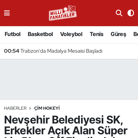
Atıcılık
Futbol
Basketbol
Voleybol
Tenis
Güreş
B
Atletizm
00:54
Trabzon'da Madalya Mesaisi Başladı
Badminton
Basketbol
Beyzbol
Bilardo
HABERLER
ÇIM HOKEYI
Nevşehir Belediyesi SK,
Binicilik
Erkekler Açık Alan Süper
Bisiklet