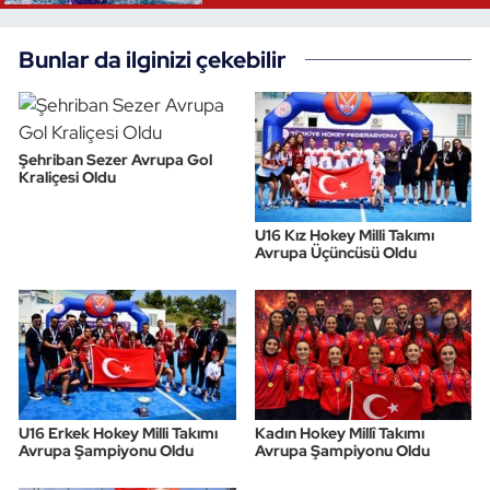
Triatlon
Bunlar da ilginizi çekebilir
Voleybol
Vücut Geliştirme Fitness
Şehriban Sezer Avrupa Gol
Kraliçesi Oldu
Wushu Kungfu
U16 Kız Hokey Milli Takımı
Avrupa Üçüncüsü Oldu
Yelken
Yüzme
U16 Erkek Hokey Milli Takımı
Kadın Hokey Millî Takımı
Avrupa Şampiyonu Oldu
Avrupa Şampiyonu Oldu