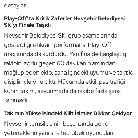
Güreş
detaylar...
Halter
Play-Off'ta Kritik Zaferler Nevşehir Belediyesi
SK'yı Finale Taşıdı
Hava Sporları
Nevşehir Belediyesi SK, grup aşamalarında
gösterdiği istikrarlı performansı Play-Off
Hentbol
maçlarında da sürdürdü. Yarı finalde karşılaştığı
rakibini zorlu geçen 60 dakikanın ardından
İşitme Engelli Sporcular
mağlup eden ekip, saha içindeki uyumu ve taktik
Judo ve Kuraş
disipliniyle öne çıktı. Hücumda etkili pas trafiği
kuran takım, savunmada da rakibe fazla şans
Kano ve Rafting
tanımadı.
Karate
Takımın Yükselişindeki Kilit İsimler Dikkat Çekiyor
Nevşehir temsilcisinin başarısında genç
Kayak
yeteneklerin yanı sıra tecrübeli oyuncuların