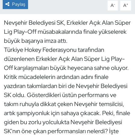
Paylaş
-
+
A
A
Dans Sporları
Nevşehir Belediyesi SK, Erkekler Açık Alan Süper
Dövüş Sanatı
Lig Play-Off müsabakalarında finale yükselerek
büyük başarıya imza attı.
E-Spor
Türkiye Hokey Federasyonu tarafından
düzenlenen Erkekler Açık Alan Süper Lig Play-
Eskrim
Off karşılaşmaları büyük heyecana sahne oluyor.
Futbol
Kritik mücadelelerin ardından adını finale
yazdıran takımlardan biri de Nevşehir Belediyesi
Futsal
SK oldu. Gösterdikleri üstün performans ve
takım ruhuyla dikkat çeken Nevşehir temsilcisi,
Genel
artık şampiyonluk için sahaya çıkacak. Peki, finale
giden bu zorlu yolculukta Nevşehir Belediyesi
Golf
SK'nın öne çıkan performansları nelerdi? İşte