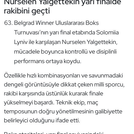
Nurselen Yalgettekin yarı finalde
Güreş
rakibini geçti
Halter
Belgrad Winner Uluslararası Boks
Turnuvası’nın yarı final etabında Solomiia
Hava Sporları
Lyniv ile karşılaşan Nurselen Yalgettekin,
Hentbol
mücadele boyunca kontrollü ve disiplinli
performans ortaya koydu.
İşitme Engelli Sporcular
Özellikle hızlı kombinasyonları ve savunmadaki
Judo ve Kuraş
dengeli görüntüsüyle dikkat çeken milli sporcu,
rakibi karşısında üstünlük kurarak finale
Kano ve Rafting
yükselmeyi başardı. Teknik ekip, maç
Karate
temposunun doğru yönetilmesinin galibiyette
belirleyici olduğunu ifade etti.
Kayak