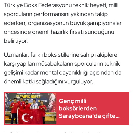
Türkiye Boks Federasyonu teknik heyeti, milli
Oryantiring
sporcuların performansını yakından takip
ederken, organizasyonun büyük şampiyonalar
Özel Sporcular
öncesinde önemli hazırlık fırsatı sunduğunu
Paralimpik
belirtiyor.
Ragbi
Uzmanlar, farklı boks stillerine sahip rakiplere
karşı yapılan müsabakaların sporcuların teknik
Satranç
gelişimi kadar mental dayanıklılığı açısından da
önemli katkı sağladığını vurguluyor.
Su Topu
Sualtı Sporları
Genç milli
boksörlerden
Tekvando
Saraybosna'da çifte
madalya
Tenis