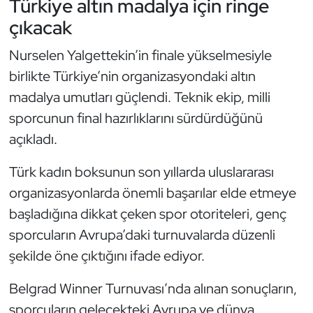
Türkiye altın madalya için ringe
çıkacak
Triatlon
Nurselen Yalgettekin’in finale yükselmesiyle
Voleybol
birlikte Türkiye’nin organizasyondaki altın
madalya umutları güçlendi. Teknik ekip, milli
Vücut Geliştirme Fitness
sporcunun final hazırlıklarını sürdürdüğünü
Wushu Kungfu
açıkladı.
Türk kadın boksunun son yıllarda uluslararası
Yelken
organizasyonlarda önemli başarılar elde etmeye
Yüzme
başladığına dikkat çeken spor otoriteleri, genç
sporcuların Avrupa’daki turnuvalarda düzenli
şekilde öne çıktığını ifade ediyor.
Belgrad Winner Turnuvası’nda alınan sonuçların,
sporcuların gelecekteki Avrupa ve dünya