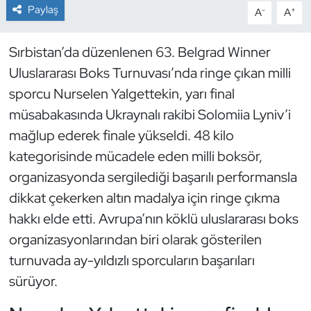
Paylaş
-
+
A
A
Dans Sporları
Sırbistan’da düzenlenen 63. Belgrad Winner
Dövüş Sanatı
Uluslararası Boks Turnuvası’nda ringe çıkan milli
sporcu Nurselen Yalgettekin, yarı final
E-Spor
müsabakasında Ukraynalı rakibi Solomiia Lyniv’i
mağlup ederek finale yükseldi. 48 kilo
Eskrim
kategorisinde mücadele eden milli boksör,
Futbol
organizasyonda sergilediği başarılı performansla
dikkat çekerken altın madalya için ringe çıkma
Futsal
hakkı elde etti. Avrupa’nın köklü uluslararası boks
organizasyonlarından biri olarak gösterilen
Genel
turnuvada ay-yıldızlı sporcuların başarıları
sürüyor.
Golf