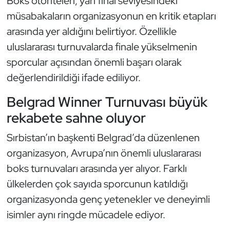
Boks otoriteleri, yarı final seviyesindeki
Kempo
müsabakaların organizasyonun en kritik etapları
arasında yer aldığını belirtiyor. Özellikle
Kick Boks
uluslararası turnuvalarda finale yükselmenin
sporcular açısından önemli başarı olarak
Kürek
değerlendirildiği ifade ediliyor.
Masa Tenisi
Belgrad Winner Turnuvası büyük
Modern Pentatlon
rekabete sahne oluyor
Sırbistan’ın başkenti Belgrad’da düzenlenen
Motor Sporları
organizasyon, Avrupa’nın önemli uluslararası
Muay Thai
boks turnuvaları arasında yer alıyor. Farklı
ülkelerden çok sayıda sporcunun katıldığı
Okçuluk
organizasyonda genç yetenekler ve deneyimli
isimler aynı ringde mücadele ediyor.
Optimist