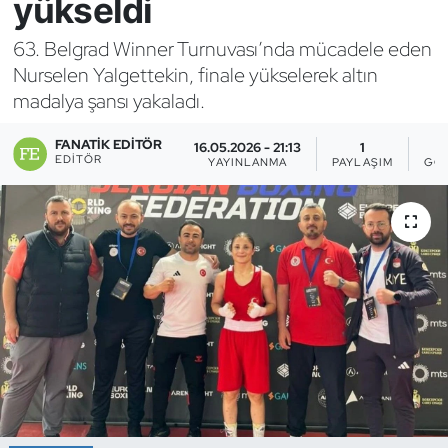
yükseldi
Bocce Bowling Dart
63. Belgrad Winner Turnuvası’nda mücadele eden
Nurselen Yalgettekin, finale yükselerek altın
Boks
madalya şansı yakaladı.
Briç
FANATIK EDITÖR
16.05.2026 - 21:13
1
EDITÖR
YAYINLANMA
PAYLAŞIM
GÖ
Buz Hokeyi
Buz Pateni
Çim Hokeyi
Cimnastik
Curling
Dağcılık