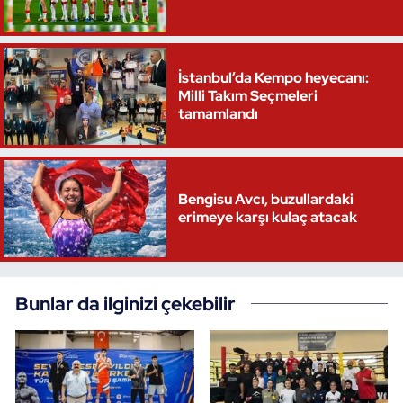
İstanbul’da Kempo heyecanı:
Milli Takım Seçmeleri
tamamlandı
Bengisu Avcı, buzullardaki
erimeye karşı kulaç atacak
Bunlar da ilginizi çekebilir