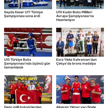
Seyda Keser U17 Türkiye
U19 Kadın Boks Millileri
Şampiyonası sona erdi
Avrupa Şampiyonası'na
Hazırlanıyor
U15 Türkiye Boks
Esra Yıldız Kahraman'dan
Şampiyonası'nda üçüncü gün
Çekya'da bronz madalya
tamamlandı
Genç milli boksörlerden
Alperen Yılmaz yarı finale