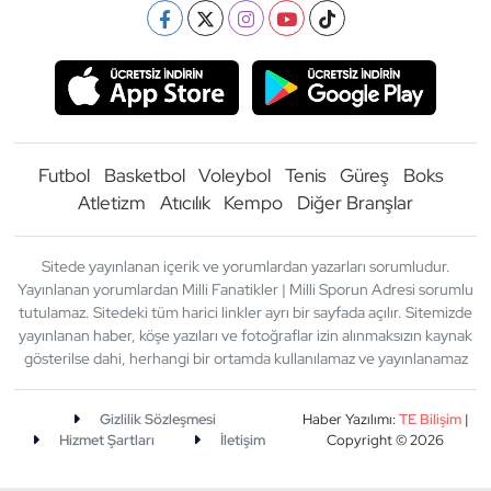
Futbol
Basketbol
Voleybol
Tenis
Güreş
Boks
Atletizm
Atıcılık
Kempo
Diğer Branşlar
Sitede yayınlanan içerik ve yorumlardan yazarları sorumludur.
Yayınlanan yorumlardan Milli Fanatikler | Milli Sporun Adresi sorumlu
tutulamaz. Sitedeki tüm harici linkler ayrı bir sayfada açılır. Sitemizde
yayınlanan haber, köşe yazıları ve fotoğraflar izin alınmaksızın kaynak
gösterilse dahi, herhangi bir ortamda kullanılamaz ve yayınlanamaz
Gizlilik Sözleşmesi
Haber Yazılımı:
TE Bilişim
|
Hizmet Şartları
İletişim
Copyright © 2026