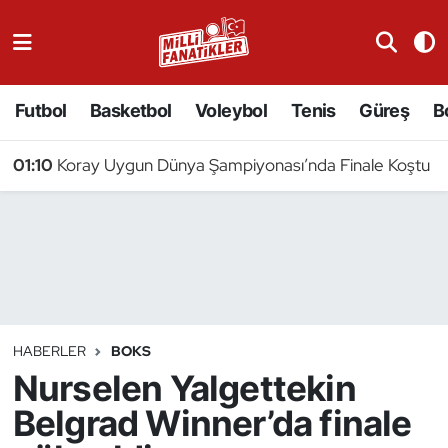
Atıcılık
Futbol
Basketbol
Voleybol
Tenis
Güreş
B
Atletizm
01:10
Koray Uygun Dünya Şampiyonası’nda Finale Koştu
Badminton
Basketbol
Beyzbol
Bilardo
HABERLER
BOKS
Nurselen Yalgettekin
Binicilik
Belgrad Winner’da finale
Bisiklet