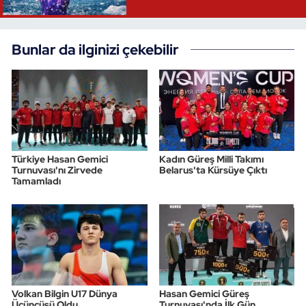
Bunlar da ilginizi çekebilir
Türkiye Hasan Gemici
Kadın Güreş Milli Takımı
Turnuvası'nı Zirvede
Belarus'ta Kürsüye Çıktı
Tamamladı
Volkan Bilgin U17 Dünya
Hasan Gemici Güreş
Üçüncüsü Oldu
Turnuvası'nda İlk Gün