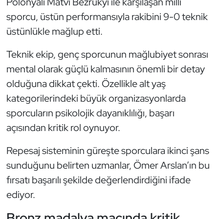
Polonyalı Matvi Bezrukyi ile karşılaşan milli
Kempo
sporcu, üstün performansıyla rakibini 9-0 teknik
üstünlükle mağlup etti.
Kick Boks
Teknik ekip, genç sporcunun mağlubiyet sonrası
Kürek
mental olarak güçlü kalmasının önemli bir detay
olduğuna dikkat çekti. Özellikle alt yaş
Masa Tenisi
kategorilerindeki büyük organizasyonlarda
Modern Pentatlon
sporcuların psikolojik dayanıklılığı, başarı
açısından kritik rol oynuyor.
Motor Sporları
Repesaj sisteminin güreşte sporculara ikinci şans
Muay Thai
sunduğunu belirten uzmanlar, Ömer Arslan’ın bu
fırsatı başarılı şekilde değerlendirdiğini ifade
Okçuluk
ediyor.
Optimist
Bronz madalya maçında kritik