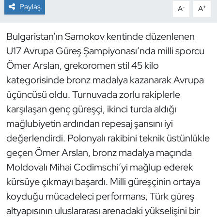
Paylaş
-
+
A
A
Dans Sporları
Bulgaristan’ın Samokov kentinde düzenlenen
Dövüş Sanatı
U17 Avrupa Güreş Şampiyonası’nda milli sporcu
Ömer Arslan, grekoromen stil 45 kilo
E-Spor
kategorisinde bronz madalya kazanarak Avrupa
üçüncüsü oldu. Turnuvada zorlu rakiplerle
Eskrim
karşılaşan genç güreşçi, ikinci turda aldığı
Futbol
mağlubiyetin ardından repesaj şansını iyi
değerlendirdi. Polonyalı rakibini teknik üstünlükle
Futsal
geçen Ömer Arslan, bronz madalya maçında
Moldovalı Mihai Codimschi’yi mağlup ederek
Genel
kürsüye çıkmayı başardı. Milli güreşçinin ortaya
koyduğu mücadeleci performans, Türk güreş
Golf
altyapısının uluslararası arenadaki yükselişini bir