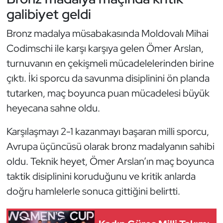
galibiyet geldi
Oryantiring
Bronz madalya müsabakasında Moldovalı Mihai
Özel Sporcular
Codimschi ile karşı karşıya gelen Ömer Arslan,
turnuvanın en çekişmeli mücadelelerinden birine
Paralimpik
çıktı. İki sporcu da savunma disiplinini ön planda
Ragbi
tutarken, maç boyunca puan mücadelesi büyük
heyecana sahne oldu.
Satranç
Karşılaşmayı 2-1 kazanmayı başaran milli sporcu,
Su Topu
Avrupa üçüncüsü olarak bronz madalyanın sahibi
oldu. Teknik heyet, Ömer Arslan’ın maç boyunca
Sualtı Sporları
taktik disiplinini koruduğunu ve kritik anlarda
doğru hamlelerle sonuca gittiğini belirtti.
Tekvando
Tenis