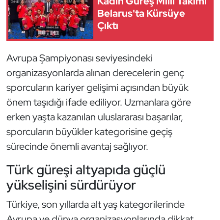
Kadın Güreş Milli Takımı
Belarus'ta Kürsüye
Triatlon
Çıktı
Voleybol
Avrupa Şampiyonası seviyesindeki
Vücut Geliştirme Fitness
organizasyonlarda alınan derecelerin genç
sporcuların kariyer gelişimi açısından büyük
Wushu Kungfu
önem taşıdığı ifade ediliyor. Uzmanlara göre
erken yaşta kazanılan uluslararası başarılar,
Yelken
sporcuların büyükler kategorisine geçiş
Yüzme
sürecinde önemli avantaj sağlıyor.
Türk güreşi altyapıda güçlü
yükselişini sürdürüyor
Türkiye, son yıllarda alt yaş kategorilerinde
Avrupa ve dünya organizasyonlarında dikkat