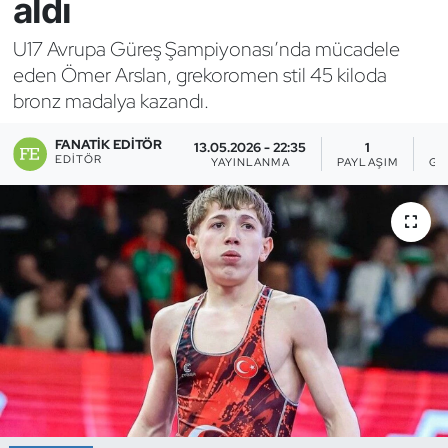
aldı
Bocce Bowling Dart
U17 Avrupa Güreş Şampiyonası’nda mücadele
eden Ömer Arslan, grekoromen stil 45 kiloda
Boks
bronz madalya kazandı.
Briç
FANATIK EDITÖR
13.05.2026 - 22:35
1
EDITÖR
YAYINLANMA
PAYLAŞIM
GÖ
Buz Hokeyi
Buz Pateni
Çim Hokeyi
Cimnastik
Curling
Dağcılık