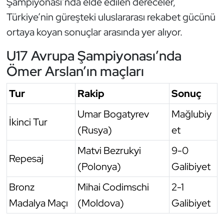
Şampiyonası’nda elde edilen dereceler,
Türkiye’nin güreşteki uluslararası rekabet gücünü
ortaya koyan sonuçlar arasında yer alıyor.
U17 Avrupa Şampiyonası’nda
Ömer Arslan’ın maçları
Tur
Rakip
Sonuç
Umar Bogatyrev
Mağlubiy
İkinci Tur
(Rusya)
et
Matvi Bezrukyi
9-0
Repesaj
(Polonya)
Galibiyet
Bronz
Mihai Codimschi
2-1
Madalya Maçı
(Moldova)
Galibiyet