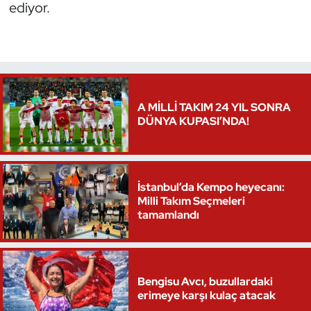
ediyor.
A MİLLİ TAKIM 24 YIL SONRA
DÜNYA KUPASI’NDA!
İstanbul’da Kempo heyecanı:
Milli Takım Seçmeleri
tamamlandı
Bengisu Avcı, buzullardaki
erimeye karşı kulaç atacak