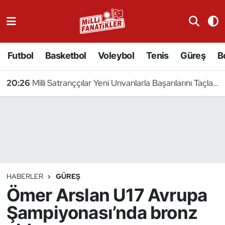
Atıcılık
Futbol
Basketbol
Voleybol
Tenis
Güreş
B
Atletizm
20:26
Milli Satranççılar Yeni Unvanlarla Başarılarını Taçlandırdı
Badminton
Basketbol
Beyzbol
Bilardo
HABERLER
GÜREŞ
Ömer Arslan U17 Avrupa
Binicilik
Şampiyonası’nda bronz
Bisiklet