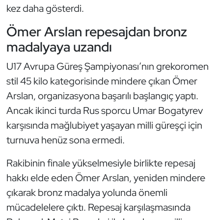
Güreş
kez daha gösterdi.
Halter
Ömer Arslan repesajdan bronz
madalyaya uzandı
Hava Sporları
U17 Avrupa Güreş Şampiyonası’nın grekoromen
Hentbol
stil 45 kilo kategorisinde mindere çıkan Ömer
Arslan, organizasyona başarılı başlangıç yaptı.
İşitme Engelli Sporcular
Ancak ikinci turda Rus sporcu Umar Bogatyrev
karşısında mağlubiyet yaşayan milli güreşçi için
Judo ve Kuraş
turnuva henüz sona ermedi.
Kano ve Rafting
Rakibinin finale yükselmesiyle birlikte repesaj
hakkı elde eden Ömer Arslan, yeniden mindere
Karate
çıkarak bronz madalya yolunda önemli
Kayak
mücadelelere çıktı. Repesaj karşılaşmasında