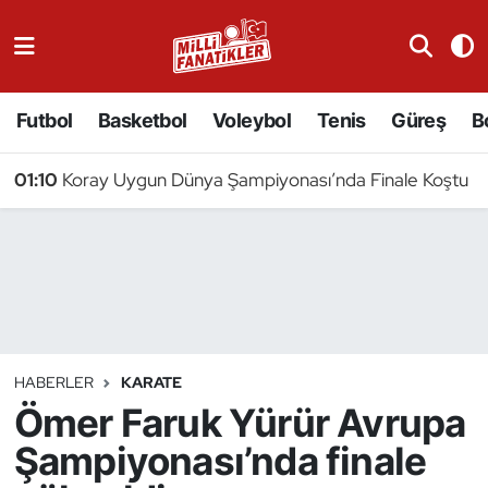
Atıcılık
Futbol
Basketbol
Voleybol
Tenis
Güreş
B
Atletizm
01:10
Koray Uygun Dünya Şampiyonası’nda Finale Koştu
Badminton
Basketbol
Beyzbol
Bilardo
HABERLER
KARATE
Ömer Faruk Yürür Avrupa
Binicilik
Şampiyonası’nda finale
Bisiklet