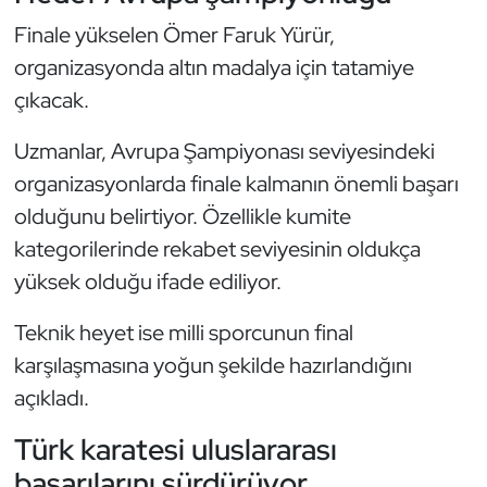
Kempo
Finale yükselen Ömer Faruk Yürür,
organizasyonda altın madalya için tatamiye
Kick Boks
çıkacak.
Kürek
Uzmanlar, Avrupa Şampiyonası seviyesindeki
organizasyonlarda finale kalmanın önemli başarı
Masa Tenisi
olduğunu belirtiyor. Özellikle kumite
Modern Pentatlon
kategorilerinde rekabet seviyesinin oldukça
yüksek olduğu ifade ediliyor.
Motor Sporları
Teknik heyet ise milli sporcunun final
Muay Thai
karşılaşmasına yoğun şekilde hazırlandığını
açıkladı.
Okçuluk
Türk karatesi uluslararası
Optimist
başarılarını sürdürüyor