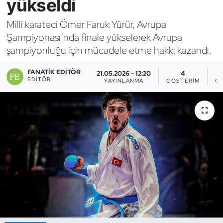
yükseldi
Bocce Bowling Dart
Milli karateci Ömer Faruk Yürür, Avrupa
Şampiyonası’nda finale yükselerek Avrupa
Boks
şampiyonluğu için mücadele etme hakkı kazandı.
Briç
FANATIK EDITÖR
21.05.2026 - 12:20
4
EDITÖR
YAYINLANMA
GÖSTERIM
OK
Buz Hokeyi
Buz Pateni
Çim Hokeyi
Cimnastik
Curling
Dağcılık