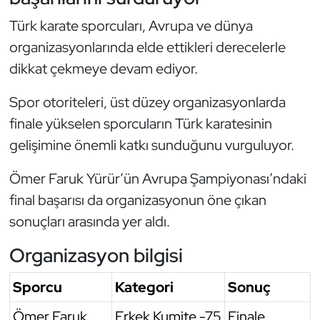
Oryantiring
Türk karate sporcuları, Avrupa ve dünya
organizasyonlarında elde ettikleri derecelerle
Özel Sporcular
dikkat çekmeye devam ediyor.
Paralimpik
Spor otoriteleri, üst düzey organizasyonlarda
finale yükselen sporcuların Türk karatesinin
Ragbi
gelişimine önemli katkı sunduğunu vurguluyor.
Satranç
Ömer Faruk Yürür’ün Avrupa Şampiyonası’ndaki
final başarısı da organizasyonun öne çıkan
Su Topu
sonuçları arasında yer aldı.
Sualtı Sporları
Organizasyon bilgisi
Tekvando
Sporcu
Kategori
Sonuç
Tenis
Ömer Faruk
Erkek Kumite -75
Finale