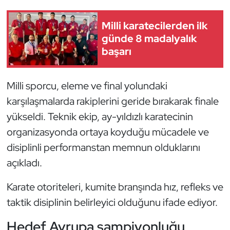
Güreş
Milli karatecilerden ilk
Halter
günde 8 madalyalık
başarı
Hava Sporları
Hentbol
Milli sporcu, eleme ve final yolundaki
karşılaşmalarda rakiplerini geride bırakarak finale
İşitme Engelli Sporcular
yükseldi. Teknik ekip, ay-yıldızlı karatecinin
organizasyonda ortaya koyduğu mücadele ve
Judo ve Kuraş
disiplinli performanstan memnun olduklarını
Kano ve Rafting
açıkladı.
Karate otoriteleri, kumite branşında hız, refleks ve
Karate
taktik disiplinin belirleyici olduğunu ifade ediyor.
Kayak
Hedef Avrupa şampiyonluğu