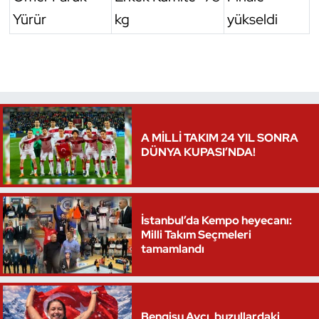
Yürür
kg
yükseldi
Triatlon
Voleybol
Vücut Geliştirme Fitness
Wushu Kungfu
A MİLLİ TAKIM 24 YIL SONRA
DÜNYA KUPASI’NDA!
Yelken
Yüzme
İstanbul’da Kempo heyecanı:
Milli Takım Seçmeleri
tamamlandı
Bengisu Avcı, buzullardaki