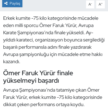
Paylaş
-
+
A
A
Dans Sporları
Erkek kumite -75 kilo kategorisinde mücadele
Dövüş Sanatı
eden milli sporcu Ömer Faruk Yürür, Avrupa
Karate Şampiyonası’nda finale yükseldi. Ay-
E-Spor
yıldızlı karateci, organizasyon boyunca sergilediği
başarılı performansla adını finale yazdırarak
Eskrim
Avrupa şampiyonluğu için mücadele etme hakkı
Futbol
kazandı.
Ömer Faruk Yürür finale
Futsal
yükselmeyi başardı
Genel
Avrupa Şampiyonası’nda tatamiye çıkan Ömer
Faruk Yürür, erkek kumite -75 kilo kategorisinde
Golf
dikkat çeken performans ortaya koydu.