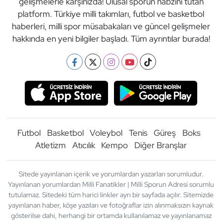
gelişmelerle karşınızda! Ulusal sporun nabzını tutan
platform. Türkiye milli takımları, futbol ve basketbol
haberleri, milli spor müsabakaları ve güncel gelişmeler
hakkında en yeni bilgiler başladı. Tüm ayrıntılar burada!
Futbol
Basketbol
Voleybol
Tenis
Güreş
Boks
Atletizm
Atıcılık
Kempo
Diğer Branşlar
Sitede yayınlanan içerik ve yorumlardan yazarları sorumludur.
Yayınlanan yorumlardan Milli Fanatikler | Milli Sporun Adresi sorumlu
tutulamaz. Sitedeki tüm harici linkler ayrı bir sayfada açılır. Sitemizde
yayınlanan haber, köşe yazıları ve fotoğraflar izin alınmaksızın kaynak
gösterilse dahi, herhangi bir ortamda kullanılamaz ve yayınlanamaz