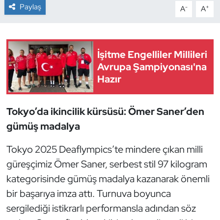
Paylaş
-
+
A
A
Dans Sporları
Dövüş Sanatı
İşitme Engelliler Millileri
Avrupa Şampiyonası'na
E-Spor
Hazır
Eskrim
Tokyo’da ikincilik kürsüsü: Ömer Saner’den
Futbol
gümüş madalya
Futsal
Tokyo 2025 Deaflympics’te mindere çıkan milli
güreşçimiz Ömer Saner, serbest stil 97 kilogram
Genel
kategorisinde gümüş madalya kazanarak önemli
bir başarıya imza attı. Turnuva boyunca
Golf
sergilediği istikrarlı performansla adından söz