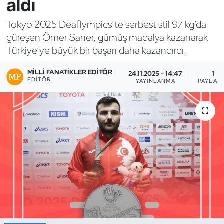
aldı
Bocce Bowling Dart
Tokyo 2025 Deaflympics’te serbest stil 97 kg’da
güreşen Ömer Saner, gümüş madalya kazanarak
Boks
Türkiye’ye büyük bir başarı daha kazandırdı.
Briç
MILLI FANATIKLER EDITÖR
24.11.2025 - 14:47
1
EDITÖR
YAYINLANMA
PAYLAŞ
Buz Hokeyi
Buz Pateni
Çim Hokeyi
Cimnastik
Curling
Dağcılık