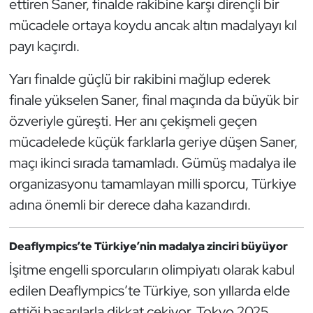
ettiren Saner, finalde rakibine karşı dirençli bir
Güreş
mücadele ortaya koydu ancak altın madalyayı kıl
Halter
payı kaçırdı.
Hava Sporları
Yarı finalde güçlü bir rakibini mağlup ederek
finale yükselen Saner, final maçında da büyük bir
Hentbol
özveriyle güreşti. Her anı çekişmeli geçen
mücadelede küçük farklarla geriye düşen Saner,
İşitme Engelli Sporcular
maçı ikinci sırada tamamladı. Gümüş madalya ile
organizasyonu tamamlayan milli sporcu, Türkiye
Judo ve Kuraş
adına önemli bir derece daha kazandırdı.
Kano ve Rafting
Deaflympics’te Türkiye’nin madalya zinciri büyüyor
Karate
İşitme engelli sporcuların olimpiyatı olarak kabul
edilen Deaflympics’te Türkiye, son yıllarda elde
Kayak
ettiği başarılarla dikkat çekiyor. Tokyo 2025