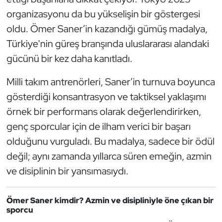
Kempo
organizasyonu da bu yükselişin bir göstergesi
oldu. Ömer Saner’in kazandığı gümüş madalya,
Kick Boks
Türkiye'nin güreş branşında uluslararası alandaki
gücünü bir kez daha kanıtladı.
Kürek
Milli takım antrenörleri, Saner’in turnuva boyunca
Masa Tenisi
gösterdiği konsantrasyon ve taktiksel yaklaşımı
Modern Pentatlon
örnek bir performans olarak değerlendirirken,
genç sporcular için de ilham verici bir başarı
Motor Sporları
olduğunu vurguladı. Bu madalya, sadece bir ödül
değil; aynı zamanda yıllarca süren emeğin, azmin
Muay Thai
ve disiplinin bir yansımasıydı.
Okçuluk
Ömer Saner kimdir? Azmin ve disipliniyle öne çıkan bir
sporcu
Optimist