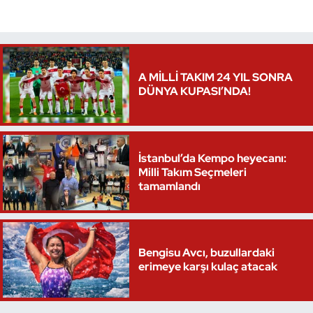
Triatlon
Voleybol
A MİLLİ TAKIM 24 YIL SONRA
DÜNYA KUPASI’NDA!
Vücut Geliştirme Fitness
Wushu Kungfu
İstanbul’da Kempo heyecanı:
Yelken
Milli Takım Seçmeleri
tamamlandı
Yüzme
Bengisu Avcı, buzullardaki
erimeye karşı kulaç atacak