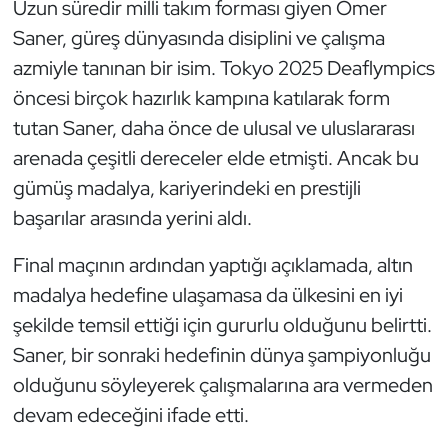
Uzun süredir milli takım forması giyen Ömer
Oryantiring
Saner, güreş dünyasında disiplini ve çalışma
azmiyle tanınan bir isim. Tokyo 2025 Deaflympics
Özel Sporcular
öncesi birçok hazırlık kampına katılarak form
tutan Saner, daha önce de ulusal ve uluslararası
Paralimpik
arenada çeşitli dereceler elde etmişti. Ancak bu
Ragbi
gümüş madalya, kariyerindeki en prestijli
başarılar arasında yerini aldı.
Satranç
Final maçının ardından yaptığı açıklamada, altın
Su Topu
madalya hedefine ulaşamasa da ülkesini en iyi
şekilde temsil ettiği için gururlu olduğunu belirtti.
Sualtı Sporları
Saner, bir sonraki hedefinin dünya şampiyonluğu
olduğunu söyleyerek çalışmalarına ara vermeden
Tekvando
devam edeceğini ifade etti.
Tenis