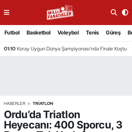
Atıcılık
Futbol
Basketbol
Voleybol
Tenis
Güreş
B
Atletizm
01:10
Koray Uygun Dünya Şampiyonası’nda Finale Koştu
Badminton
Basketbol
Beyzbol
Bilardo
HABERLER
TRIATLON
Ordu’da Triatlon
Binicilik
Heyecanı: 400 Sporcu, 3
Bisiklet