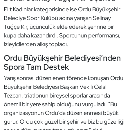
Oryantiring
Elit Kadınlar kategorisinde ise Ordu Büyükşehir
Belediye Spor Kulübü adına yarışan Selinay
Özel Sporcular
Tuğçe Kır, üçüncülük elde ederek şehrine bir
kupa daha kazandırdı. Sporcunun performansı,
Paralimpik
izleyicilerden alkış topladı.
Ragbi
Ordu Büyükşehir Belediyesi’nden
Spora Tam Destek
Satranç
Yarış sonrası düzenlenen törende konuşan Ordu
Su Topu
Büyükşehir Belediyesi Başkan Vekili Celal
Tezcan, triatlonun bireysel sporlar arasında
Sualtı Sporları
önemli bir yere sahip olduğunu vurguladı. “Bu
Tekvando
organizasyonun Ordu’da düzenlenmesi büyük
gurur. Ordu çok güzel bir şehir ve biz bu güzelliği
Tenis