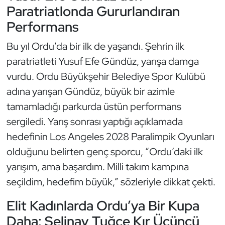
Paratriatlonda Gururlandıran
Kempo
Performans
Kick Boks
Bu yıl Ordu’da bir ilk de yaşandı. Şehrin ilk
Kürek
paratriatleti Yusuf Efe Gündüz, yarışa damga
vurdu. Ordu Büyükşehir Belediye Spor Kulübü
Masa Tenisi
adına yarışan Gündüz, büyük bir azimle
tamamladığı parkurda üstün performans
Modern Pentatlon
sergiledi. Yarış sonrası yaptığı açıklamada
hedefinin Los Angeles 2028 Paralimpik Oyunları
Motor Sporları
olduğunu belirten genç sporcu, “Ordu’daki ilk
Muay Thai
yarışım, ama başardım. Milli takım kampına
seçildim, hedefim büyük,” sözleriyle dikkat çekti.
Okçuluk
Elit Kadınlarda Ordu’ya Bir Kupa
Optimist
Daha: Selinay Tuğçe Kır Üçüncü