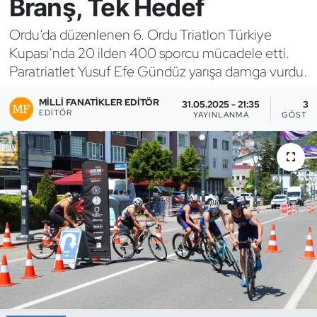
Branş, Tek Hedef
Bocce Bowling Dart
Ordu’da düzenlenen 6. Ordu Triatlon Türkiye
Kupası’nda 20 ilden 400 sporcu mücadele etti.
Boks
Paratriatlet Yusuf Efe Gündüz yarışa damga vurdu.
Briç
MILLI FANATIKLER EDITÖR
31.05.2025 - 21:35
3
EDITÖR
YAYINLANMA
GÖSTE
Buz Hokeyi
Buz Pateni
Çim Hokeyi
Cimnastik
Curling
Dağcılık