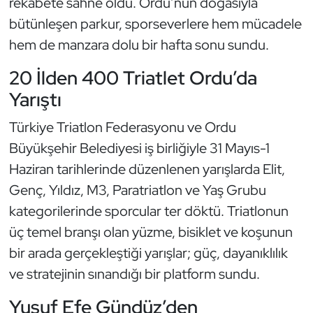
rekabete sahne oldu. Ordu’nun doğasıyla
Güreş
bütünleşen parkur, sporseverlere hem mücadele
Halter
hem de manzara dolu bir hafta sonu sundu.
20 İlden 400 Triatlet Ordu’da
Hava Sporları
Yarıştı
Hentbol
Türkiye Triatlon Federasyonu ve Ordu
Büyükşehir Belediyesi iş birliğiyle 31 Mayıs-1
İşitme Engelli Sporcular
Haziran tarihlerinde düzenlenen yarışlarda Elit,
Judo ve Kuraş
Genç, Yıldız, M3, Paratriatlon ve Yaş Grubu
kategorilerinde sporcular ter döktü. Triatlonun
Kano ve Rafting
üç temel branşı olan yüzme, bisiklet ve koşunun
bir arada gerçekleştiği yarışlar; güç, dayanıklılık
Karate
ve stratejinin sınandığı bir platform sundu.
Kayak
Yusuf Efe Gündüz’den