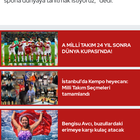
sporla dünyaya tanıtmak istiyoruz,” dedi.
Triatlon
Voleybol
Vücut Geliştirme Fitness
A MİLLİ TAKIM 24 YIL SONRA
DÜNYA KUPASI’NDA!
Wushu Kungfu
Yelken
İstanbul’da Kempo heyecanı:
Milli Takım Seçmeleri
Yüzme
tamamlandı
Bengisu Avcı, buzullardaki
erimeye karşı kulaç atacak