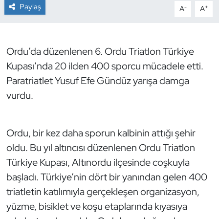
Paylaş
-
+
A
A
Dans Sporları
Dövüş Sanatı
Ordu’da düzenlenen 6. Ordu Triatlon Türkiye
Kupası’nda 20 ilden 400 sporcu mücadele etti.
E-Spor
Paratriatlet Yusuf Efe Gündüz yarışa damga
vurdu.
Eskrim
Futbol
Ordu, bir kez daha sporun kalbinin attığı şehir
oldu. Bu yıl altıncısı düzenlenen Ordu Triatlon
Futsal
Türkiye Kupası, Altınordu ilçesinde coşkuyla
Genel
başladı. Türkiye’nin dört bir yanından gelen 400
triatletin katılımıyla gerçekleşen organizasyon,
Golf
yüzme, bisiklet ve koşu etaplarında kıyasıya