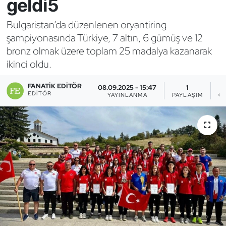
geldi5
Bocce Bowling Dart
Bulgaristan’da düzenlenen oryantiring
şampiyonasında Türkiye, 7 altın, 6 gümüş ve 12
Boks
bronz olmak üzere toplam 25 madalya kazanarak
ikinci oldu.
Briç
FANATIK EDITÖR
08.09.2025 - 15:47
1
Buz Hokeyi
EDITÖR
YAYINLANMA
PAYLAŞIM
G
Buz Pateni
Çim Hokeyi
Cimnastik
Curling
Dağcılık