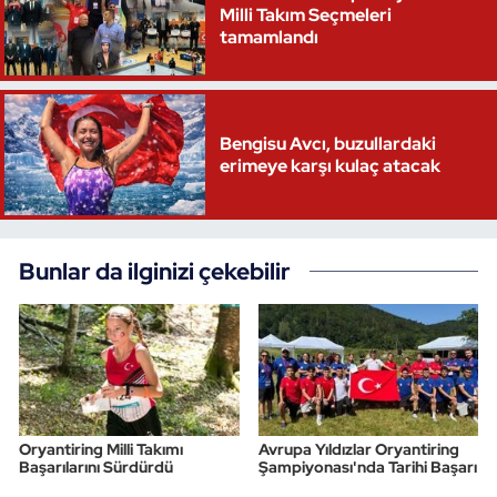
Milli Takım Seçmeleri
tamamlandı
Triatlon
Voleybol
Bengisu Avcı, buzullardaki
Vücut Geliştirme Fitness
erimeye karşı kulaç atacak
Wushu Kungfu
Bunlar da ilginizi çekebilir
Yelken
Yüzme
Oryantiring Milli Takımı
Avrupa Yıldızlar Oryantiring
Başarılarını Sürdürdü
Şampiyonası'nda Tarihi Başarı