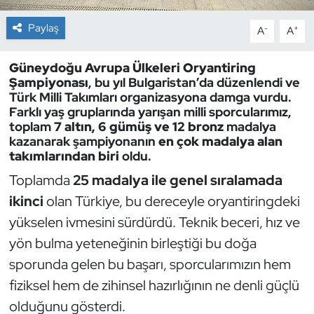
Paylaş
-
+
A
A
Dans Sporları
Güneydoğu Avrupa Ülkeleri Oryantiring
Dövüş Sanatı
Şampiyonası
, bu yıl Bulgaristan’da düzenlendi ve
Türk Milli Takımları organizasyona damga vurdu.
E-Spor
Farklı yaş gruplarında yarışan milli sporcularımız,
toplam
7 altın, 6 gümüş ve 12 bronz
madalya
Eskrim
kazanarak şampiyonanın
en çok madalya alan
takımlarından biri
oldu.
Futbol
Toplamda
25 madalya ile genel sıralamada
ikinci
olan Türkiye, bu dereceyle oryantiringdeki
Futsal
yükselen ivmesini sürdürdü. Teknik beceri, hız ve
yön bulma yeteneğinin birleştiği bu doğa
Genel
sporunda gelen bu başarı, sporcularımızın hem
Golf
fiziksel hem de zihinsel hazırlığının ne denli güçlü
olduğunu gösterdi.