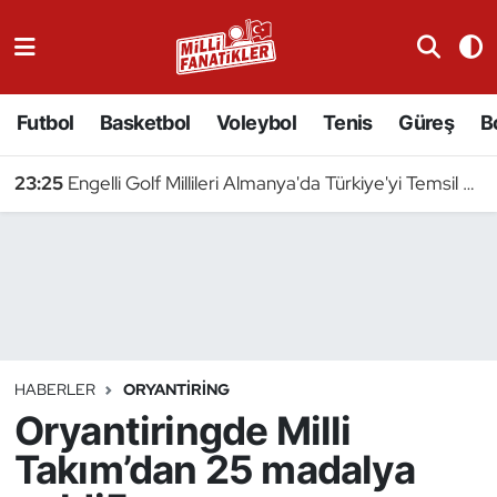
Atıcılık
Futbol
Basketbol
Voleybol
Tenis
Güreş
B
Atletizm
23:25
Engelli Golf Millileri Almanya'da Türkiye'yi Temsil Edecek
Badminton
Basketbol
Beyzbol
Bilardo
HABERLER
ORYANTIRING
Oryantiringde Milli
Binicilik
Takım’dan 25 madalya
Bisiklet