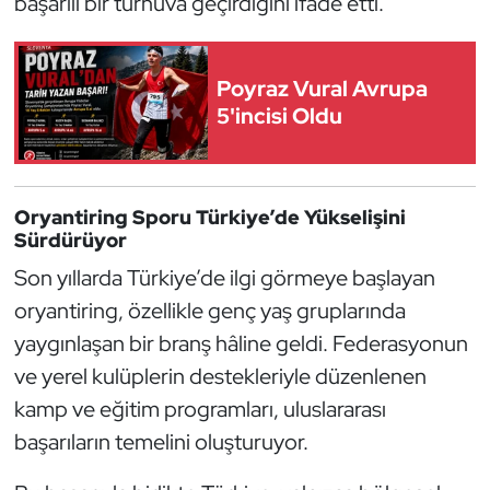
başarılı bir turnuva geçirdiğini ifade etti.
Kempo
Kick Boks
Poyraz Vural Avrupa
5'incisi Oldu
Kürek
Masa Tenisi
Oryantiring Sporu Türkiye’de Yükselişini
Sürdürüyor
Modern Pentatlon
Son yıllarda Türkiye’de ilgi görmeye başlayan
Motor Sporları
oryantiring, özellikle genç yaş gruplarında
yaygınlaşan bir branş hâline geldi. Federasyonun
Muay Thai
ve yerel kulüplerin destekleriyle düzenlenen
kamp ve eğitim programları, uluslararası
Okçuluk
başarıların temelini oluşturuyor.
Optimist