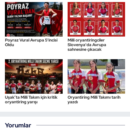
Poyraz Vural Avrupa 5'incisi
Milli oryantiringciler
Oldu
Slovenya'da Avrupa
sahnesine çıkacak
Uşak’ta Milli Takım için kritik
Oryantiring Milli Takımı tarih
oryantiring yarışı
yazdı
Yorumlar