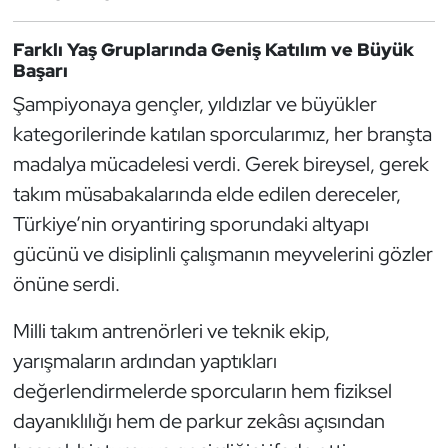
Güreş
Farklı Yaş Gruplarında Geniş Katılım ve Büyük
Halter
Başarı
Şampiyonaya gençler, yıldızlar ve büyükler
Hava Sporları
kategorilerinde katılan sporcularımız, her branşta
Hentbol
madalya mücadelesi verdi. Gerek bireysel, gerek
takım müsabakalarında elde edilen dereceler,
İşitme Engelli Sporcular
Türkiye’nin oryantiring sporundaki altyapı
gücünü ve disiplinli çalışmanın meyvelerini gözler
Judo ve Kuraş
önüne serdi.
Kano ve Rafting
Milli takım antrenörleri ve teknik ekip,
yarışmaların ardından yaptıkları
Karate
değerlendirmelerde sporcuların hem fiziksel
Kayak
dayanıklılığı hem de parkur zekâsı açısından