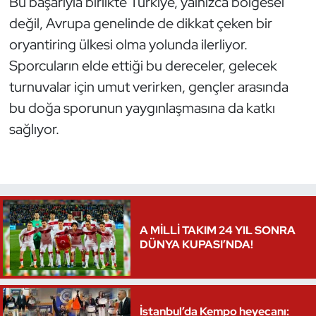
Bu başarıyla birlikte Türkiye, yalnızca bölgesel
Oryantiring
değil, Avrupa genelinde de dikkat çeken bir
oryantiring ülkesi olma yolunda ilerliyor.
Özel Sporcular
Sporcuların elde ettiği bu dereceler, gelecek
turnuvalar için umut verirken, gençler arasında
Paralimpik
bu doğa sporunun yaygınlaşmasına da katkı
sağlıyor.
Ragbi
Satranç
Su Topu
A MİLLİ TAKIM 24 YIL SONRA
Sualtı Sporları
DÜNYA KUPASI’NDA!
Tekvando
Tenis
İstanbul’da Kempo heyecanı: