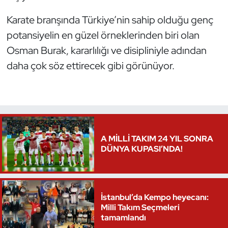
Karate branşında Türkiye’nin sahip olduğu genç
Triatlon
potansiyelin en güzel örneklerinden biri olan
Voleybol
Osman Burak, kararlılığı ve disipliniyle adından
daha çok söz ettirecek gibi görünüyor.
Vücut Geliştirme Fitness
Wushu Kungfu
Yelken
A MİLLİ TAKIM 24 YIL SONRA
DÜNYA KUPASI’NDA!
Yüzme
İstanbul’da Kempo heyecanı:
Milli Takım Seçmeleri
tamamlandı