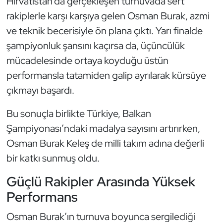
Hırvatistan’da gerçekleşen turnuvada sert
Güreş
rakiplerle karşı karşıya gelen Osman Burak, azmi
Halter
ve teknik becerisiyle ön plana çıktı. Yarı finalde
şampiyonluk şansını kaçırsa da, üçüncülük
Hava Sporları
mücadelesinde ortaya koyduğu üstün
performansla tatamiden galip ayrılarak kürsüye
Hentbol
çıkmayı başardı.
İşitme Engelli Sporcular
Bu sonuçla birlikte Türkiye, Balkan
Şampiyonası’ndaki madalya sayısını artırırken,
Judo ve Kuraş
Osman Burak Keleş de milli takım adına değerli
Kano ve Rafting
bir katkı sunmuş oldu.
Güçlü Rakipler Arasında Yüksek
Karate
Performans
Kayak
Osman Burak’ın turnuva boyunca sergilediği