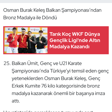
Osman Burak Keleş Balkan Şampiyonası’ndan
Dans Sporları
Bronz Madalya ile Döndü
Dövüş Sanatı
Tarık Koç WKF Dünya
E-Spor
Gençlik Ligi'nde Altın
Madalya Kazandı
Eskrim
Futbol
Balkan Ümit, Genç ve U21 Karate
Şampiyonası’nda Türkiye’yi temsil eden genç
Futsal
yeteneklerden Osman Burak Keleş, Genç
Erkek Kumite 76 kilo kategorisinde bronz
Genel
madalya kazanarak önemli bir başarıya imza
attı.
Golf