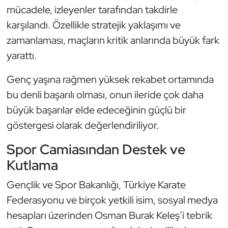
mücadele, izleyenler tarafından takdirle
Kempo
karşılandı. Özellikle stratejik yaklaşımı ve
Kick Boks
zamanlaması, maçların kritik anlarında büyük fark
yarattı.
Kürek
Genç yaşına rağmen yüksek rekabet ortamında
Masa Tenisi
bu denli başarılı olması, onun ileride çok daha
büyük başarılar elde edeceğinin güçlü bir
Modern Pentatlon
göstergesi olarak değerlendiriliyor.
Motor Sporları
Spor Camiasından Destek ve
Kutlama
Muay Thai
Gençlik ve Spor Bakanlığı, Türkiye Karate
Okçuluk
Federasyonu ve birçok yetkili isim, sosyal medya
hesapları üzerinden Osman Burak Keleş’i tebrik
Optimist