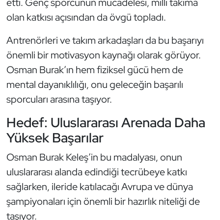
etti. Genç sporcunun mücadelesi, milli takıma
Oryantiring
olan katkısı açısından da övgü topladı.
Özel Sporcular
Antrenörleri ve takım arkadaşları da bu başarıyı
önemli bir motivasyon kaynağı olarak görüyor.
Paralimpik
Osman Burak’ın hem fiziksel gücü hem de
mental dayanıklılığı, onu geleceğin başarılı
Ragbi
sporcuları arasına taşıyor.
Satranç
Hedef: Uluslararası Arenada Daha
Yüksek Başarılar
Su Topu
Osman Burak Keleş’in bu madalyası, onun
Sualtı Sporları
uluslararası alanda edindiği tecrübeye katkı
sağlarken, ileride katılacağı Avrupa ve dünya
Tekvando
şampiyonaları için önemli bir hazırlık niteliği de
Tenis
taşıyor.