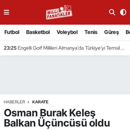
Atıcılık
Futbol
Basketbol
Voleybol
Tenis
Güreş
B
Atletizm
23:25
Engelli Golf Millileri Almanya'da Türkiye'yi Temsil Edecek
Badminton
Basketbol
Beyzbol
Bilardo
HABERLER
KARATE
Osman Burak Keleş
Binicilik
Balkan Üçüncüsü oldu
Bisiklet