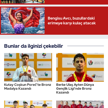
Bengisu Avcı, buzullardaki
erimeye karşı kulaç atacak
Bunlar da ilginizi çekebilir
Kutay Coşkun Poreč’te Bronz
Berke Ulaş Ayten Dünya
Madalya Kazandı
Gençlik Ligi'nde Bronz
Kazandı