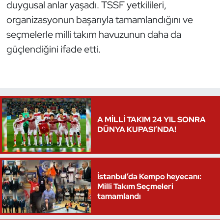
duygusal anlar yaşadı. TSSF yetkilileri,
Oryantiring
organizasyonun başarıyla tamamlandığını ve
seçmelerle milli takım havuzunun daha da
Özel Sporcular
güçlendiğini ifade etti.
Paralimpik
Ragbi
Satranç
A MİLLİ TAKIM 24 YIL SONRA
DÜNYA KUPASI’NDA!
Su Topu
Sualtı Sporları
İstanbul’da Kempo heyecanı:
Milli Takım Seçmeleri
Tekvando
tamamlandı
Tenis