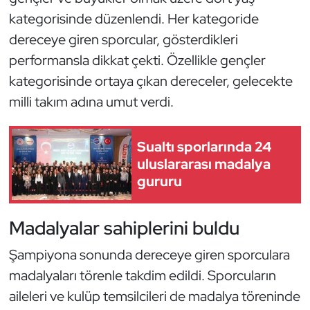
Kempo
kategorisinde düzenlendi. Her kategoride
dereceye giren sporcular, gösterdikleri
Kick Boks
performansla dikkat çekti. Özellikle gençler
kategorisinde ortaya çıkan dereceler, gelecekte
Kürek
milli takım adına umut verdi.
Masa Tenisi
Sualtı sporlarında 24
Modern Pentatlon
uluslararası madalya
gururu
Motor Sporları
Madalyalar sahiplerini buldu
Muay Thai
Şampiyona sonunda dereceye giren sporculara
Okçuluk
madalyaları törenle takdim edildi. Sporcuların
Optimist
aileleri ve kulüp temsilcileri de madalya töreninde