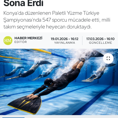
Sona Erdi
Bocce Bowling Dart
Konya'da düzenlenen Paletli Yüzme Türkiye
Şampiyonası'nda 547 sporcu mücadele etti, milli
Boks
takım seçmeleriyle heyecan doruktaydı.
Briç
HABER MERKEZI
19.01.2026 - 16:12
17.03.2026 - 16:10
EDITÖR
YAYINLANMA
GÜNCELLEME
Buz Hokeyi
Buz Pateni
Çim Hokeyi
Cimnastik
Curling
Dağcılık