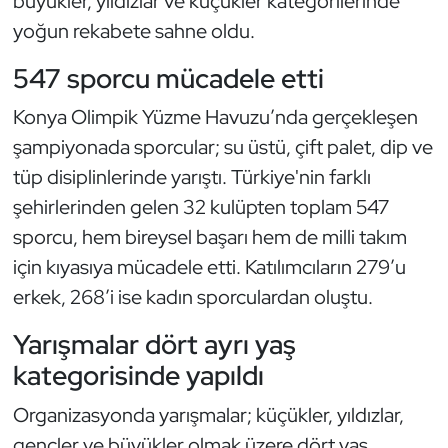
büyükler, yıldızlar ve küçükler kategorilerinde
Güreş
yoğun rekabete sahne oldu.
Halter
547 sporcu mücadele etti
Hava Sporları
Konya Olimpik Yüzme Havuzu’nda gerçekleşen
şampiyonada sporcular; su üstü, çift palet, dip ve
Hentbol
tüp disiplinlerinde yarıştı. Türkiye'nin farklı
şehirlerinden gelen 32 kulüpten toplam 547
İşitme Engelli Sporcular
sporcu, hem bireysel başarı hem de milli takım
Judo ve Kuraş
için kıyasıya mücadele etti. Katılımcıların 279’u
erkek, 268’i ise kadın sporculardan oluştu.
Kano ve Rafting
Yarışmalar dört ayrı yaş
Karate
kategorisinde yapıldı
Organizasyonda yarışmalar; küçükler, yıldızlar,
Kayak
gençler ve büyükler olmak üzere dört yaş