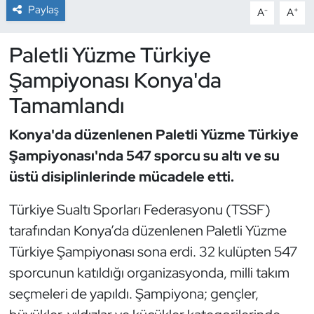
Paylaş
-
+
A
A
Dans Sporları
Paletli Yüzme Türkiye
Dövüş Sanatı
Şampiyonası Konya'da
Tamamlandı
E-Spor
Konya'da düzenlenen Paletli Yüzme Türkiye
Eskrim
Şampiyonası'nda 547 sporcu su altı ve su
üstü disiplinlerinde mücadele etti.
Futbol
Türkiye Sualtı Sporları Federasyonu (TSSF)
Futsal
tarafından Konya’da düzenlenen Paletli Yüzme
Genel
Türkiye Şampiyonası sona erdi. 32 kulüpten 547
sporcunun katıldığı organizasyonda, milli takım
Golf
seçmeleri de yapıldı. Şampiyona; gençler,