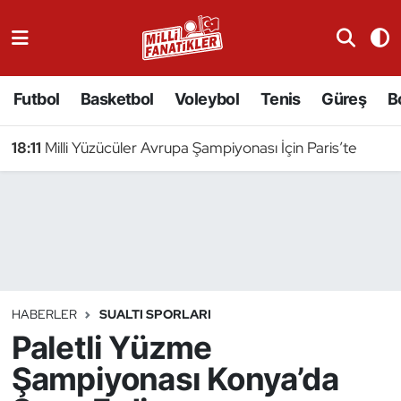
Atıcılık
Futbol
Basketbol
Voleybol
Tenis
Güreş
B
Atletizm
18:11
Milli Yüzücüler Avrupa Şampiyonası İçin Paris’te
Badminton
Basketbol
Beyzbol
Bilardo
HABERLER
SUALTI SPORLARI
Paletli Yüzme
Binicilik
Şampiyonası Konya’da
Bisiklet