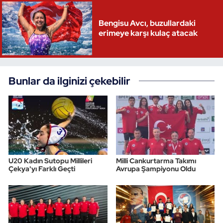
Triatlon
Bengisu Avcı, buzullardaki
erimeye karşı kulaç atacak
Voleybol
Vücut Geliştirme Fitness
Bunlar da ilginizi çekebilir
Wushu Kungfu
Yelken
Yüzme
U20 Kadın Sutopu Millileri
Milli Cankurtarma Takımı
Çekya'yı Farklı Geçti
Avrupa Şampiyonu Oldu