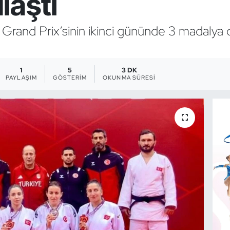
laştı
a Grand Prix’sinin ikinci gününde 3 madaly
1
5
3 DK
PAYLAŞIM
GÖSTERIM
OKUNMA SÜRESI