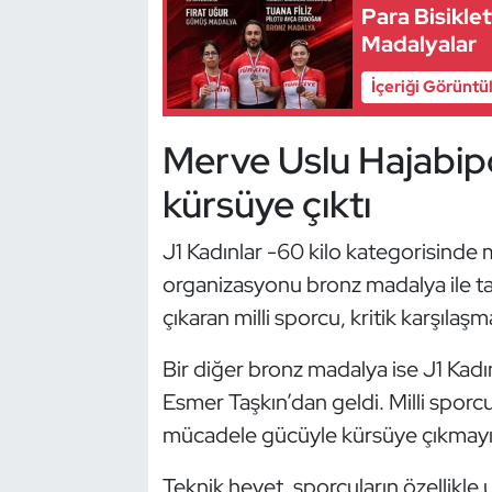
Para Bisiklet
Kempo
Madalyalar
Kick Boks
İçeriği Görüntü
Kürek
Merve Uslu Hajabip
Masa Tenisi
kürsüye çıktı
Modern Pentatlon
J1 Kadınlar -60 kilo kategorisind
organizasyonu bronz madalya ile 
Motor Sporları
çıkaran milli sporcu, kritik karşıla
Muay Thai
Bir diğer bronz madalya ise J1 Kad
Esmer Taşkın’dan geldi. Milli sporc
Okçuluk
mücadele gücüyle kürsüye çıkmayı 
Optimist
Teknik heyet, sporcuların özellikle 