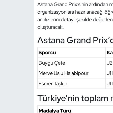
Astana Grand Prix’sinin ardından mil
Triatlon
organizasyonlara hazırlanacağı öğre
analizlerini detaylı şekilde değerlen
Voleybol
oluşturacak.
Vücut Geliştirme Fitness
Astana Grand Prix’d
Wushu Kungfu
Sporcu
Ka
Yelken
Duygu Çete
J2
Merve Uslu Hajabipour
J1
Yüzme
Esmer Taşkın
J1 
Türkiye’nin toplam
Madalya Türü