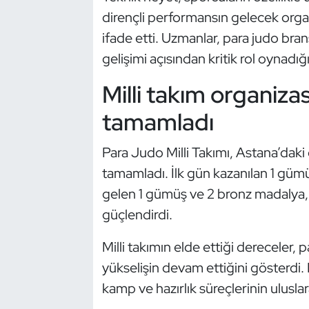
dirençli performansın gelecek orga
Oryantiring
ifade etti. Uzmanlar, para judo bra
Özel Sporcular
gelişimi açısından kritik rol oynadığ
Milli takım organiza
Paralimpik
tamamladı
Ragbi
Para Judo Milli Takımı, Astana’dak
Satranç
tamamladı. İlk gün kazanılan 1 gümü
gelen 1 gümüş ve 2 bronz madalya, 
Su Topu
güçlendirdi.
Sualtı Sporları
Milli takımın elde ettiği dereceler,
yükselişin devam ettiğini gösterdi.
Tekvando
kamp ve hazırlık süreçlerinin uluslar
Tenis