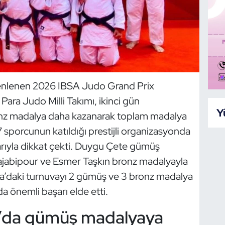
zenlenen 2026 IBSA Judo Grand Prix
ra Judo Milli Takımı, ikinci gün
Y
nz madalya daha kazanarak toplam madalya
7 sporcunun katıldığı prestijli organizasyonda
larıyla dikkat çekti. Duygu Çete gümüş
ajabipour ve Esmer Taşkın bronz madalyayla
tana’daki turnuvayı 2 gümüş ve 3 bronz madalya
a önemli başarı elde etti.
’da gümüş madalyaya