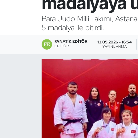
madalyaya u
Bocce Bowling Dart
Para Judo Milli Takımı, Astan
5 madalya ile bitirdi.
Boks
FANATIK EDITÖR
Briç
13.05.2026 - 16:54
EDITÖR
YAYINLANMA
Buz Hokeyi
Buz Pateni
Çim Hokeyi
Cimnastik
Curling
Dağcılık