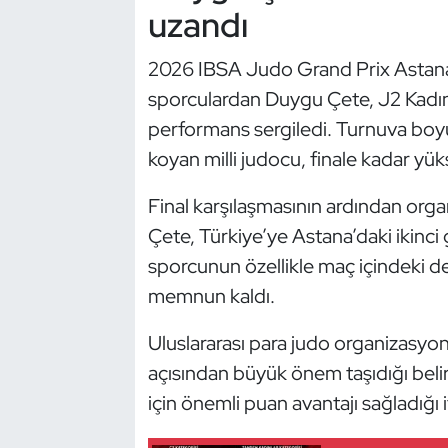
Güreş
uzandı
Halter
2026 IBSA Judo Grand Prix Astana’n
sporculardan Duygu Çete, J2 Kadınl
Hava Sporları
performans sergiledi. Turnuva boyu
koyan milli judocu, finale kadar yük
Hentbol
Final karşılaşmasının ardından or
İşitme Engelli Sporcular
Çete, Türkiye’ye Astana’daki ikinci
Judo ve Kuraş
sporcunun özellikle maç içindeki de
memnun kaldı.
Kano ve Rafting
Uluslararası para judo organizasyon
Karate
açısından büyük önem taşıdığı belirt
için önemli puan avantajı sağladığı i
Kayak