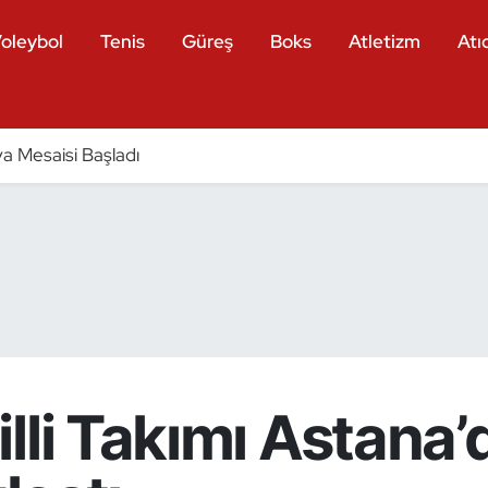
oleybol
Tenis
Güreş
Boks
Atletizm
Atıc
a Mesaisi Başladı
lli Takımı Astana’