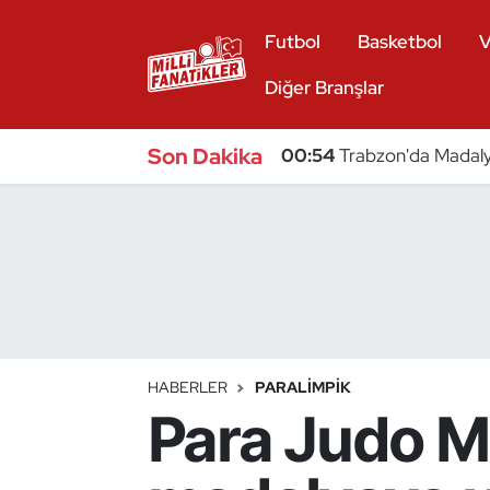
Futbol
Basketbol
V
Atıcılık
Diğer Branşlar
Atletizm
Son Dakika
00:54
Trabzon'da Madaly
Badminton
Basketbol
Beyzbol
Bilardo
HABERLER
PARALIMPIK
Para Judo Mi
Binicilik
Bisiklet