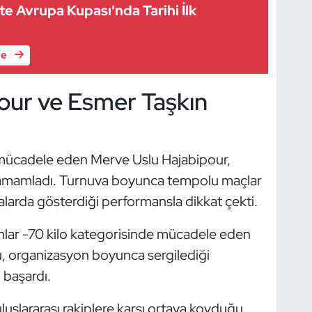
te Avrupa Kupası'nda Tarihi İlk
le
our ve Esmer Taşkın
e mücadele eden Merve Uslu Hajabipour,
tamamladı. Turnuva boyunca tempolu maçlar
şmalarda gösterdiği performansla dikkat çekti.
ınlar -70 kilo kategorisinde mücadele eden
u, organizasyon boyunca sergilediği
başardı.
uluslararası rakiplere karşı ortaya koyduğu