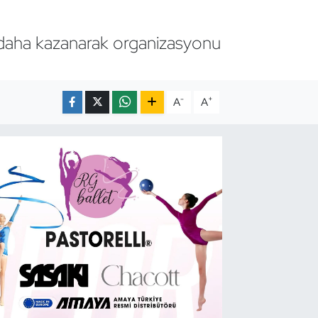
a daha kazanarak organizasyonu
-
+
A
A