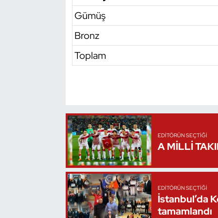
Gümüş
Bronz
Toplam
EDITÖRÜN SEÇTIĞI
A MİLLİ TAK
EDITÖRÜN SEÇTIĞI
İstanbul’da 
tamamlandı