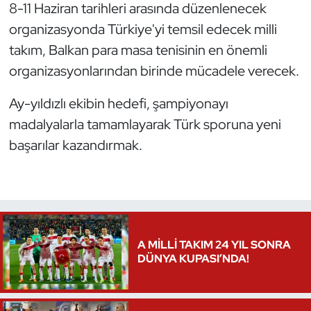
8-11 Haziran tarihleri arasında düzenlenecek
Kempo
organizasyonda Türkiye'yi temsil edecek milli
Kick Boks
takım, Balkan para masa tenisinin en önemli
organizasyonlarından birinde mücadele verecek.
Kürek
Ay-yıldızlı ekibin hedefi, şampiyonayı
Masa Tenisi
madalyalarla tamamlayarak Türk sporuna yeni
başarılar kazandırmak.
Modern Pentatlon
Motor Sporları
Muay Thai
A MİLLİ TAKIM 24 YIL SONRA
DÜNYA KUPASI’NDA!
Okçuluk
Optimist