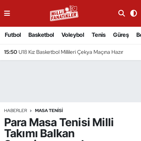
Atıcılık
Futbol
Basketbol
Voleybol
Tenis
Güreş
B
Atletizm
15:50
U18 Kız Basketbol Millileri Çekya Maçına Hazır
Badminton
Basketbol
Beyzbol
Bilardo
HABERLER
MASA TENISI
Para Masa Tenisi Milli
Binicilik
Takımı Balkan
Bisiklet