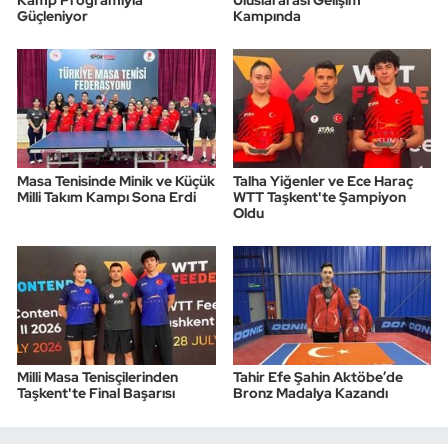
Güçleniyor
Kampında
Triatlon
Voleybol
Vücut Geliştirme Fitness
Masa Tenisinde Minik ve Küçük
Talha Yiğenler ve Ece Haraç
Wushu Kungfu
Milli Takım Kampı Sona Erdi
WTT Taşkent'te Şampiyon
Oldu
Yelken
Yüzme
Milli Masa Tenisçilerinden
Tahir Efe Şahin Aktöbe’de
Taşkent'te Final Başarısı
Bronz Madalya Kazandı