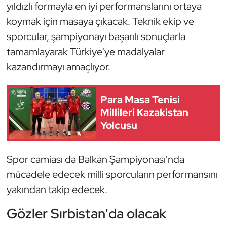
Güreş
yıldızlı formayla en iyi performanslarını ortaya
koymak için masaya çıkacak. Teknik ekip ve
Halter
sporcular, şampiyonayı başarılı sonuçlarla
tamamlayarak Türkiye'ye madalyalar
Hava Sporları
kazandırmayı amaçlıyor.
Hentbol
Para Masa Tenisi
İşitme Engelli Sporcular
Millileri Kazakistan
Yolcusu
Judo ve Kuraş
Spor camiası da Balkan Şampiyonası'nda
Kano ve Rafting
mücadele edecek milli sporcuların performansını
Karate
yakından takip edecek.
Gözler Sırbistan'da olacak
Kayak