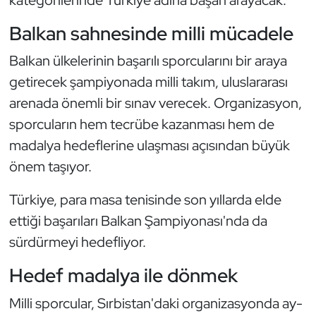
Balkan sahnesinde milli mücadele
Dans Sporları
Balkan ülkelerinin başarılı sporcularını bir araya
Dövüş Sanatı
getirecek şampiyonada milli takım, uluslararası
arenada önemli bir sınav verecek. Organizasyon,
E-Spor
sporcuların hem tecrübe kazanması hem de
Eskrim
madalya hedeflerine ulaşması açısından büyük
önem taşıyor.
Futbol
Türkiye, para masa tenisinde son yıllarda elde
Futsal
ettiği başarıları Balkan Şampiyonası'nda da
sürdürmeyi hedefliyor.
Genel
Hedef madalya ile dönmek
Golf
Milli sporcular, Sırbistan'daki organizasyonda ay-