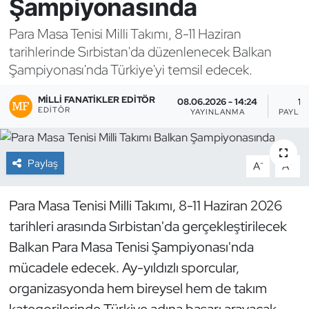
Şampiyonasında
Bocce Bowling Dart
Para Masa Tenisi Milli Takımı, 8-11 Haziran
tarihlerinde Sırbistan'da düzenlenecek Balkan
Boks
Şampiyonası'nda Türkiye'yi temsil edecek.
Briç
MILLI FANATIKLER EDITÖR
08.06.2026 - 14:24
1
EDITÖR
YAYINLANMA
PAYLA
Buz Hokeyi
Paylaş
Buz Pateni
-
+
A
A
Çim Hokeyi
Para Masa Tenisi Milli Takımı, 8-11 Haziran 2026
tarihleri arasında Sırbistan'da gerçekleştirilecek
Cimnastik
Balkan Para Masa Tenisi Şampiyonası'nda
mücadele edecek. Ay-yıldızlı sporcular,
Curling
organizasyonda hem bireysel hem de takım
Dağcılık
kategorilerinde Türkiye adına başarı arayacak.