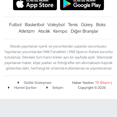
Futbol
Basketbol
Voleybol
Tenis
Güreş
Boks
Atletizm
Atıcılık
Kempo
Diğer Branşlar
Sitede yayınlanan içerik ve yorumlardan yazarları sorumludur.
Yayınlanan yorumlardan Milli Fanatikler | Milli Sporun Adresi sorumlu
tutulamaz. Sitedeki tüm harici linkler ayrı bir sayfada açılır. Sitemizde
yayınlanan haber, köşe yazıları ve fotoğraflar izin alınmaksızın kaynak
gösterilse dahi, herhangi bir ortamda kullanılamaz ve yayınlanamaz
Gizlilik Sözleşmesi
Haber Yazılımı:
TE Bilişim
|
Hizmet Şartları
İletişim
Copyright © 2026