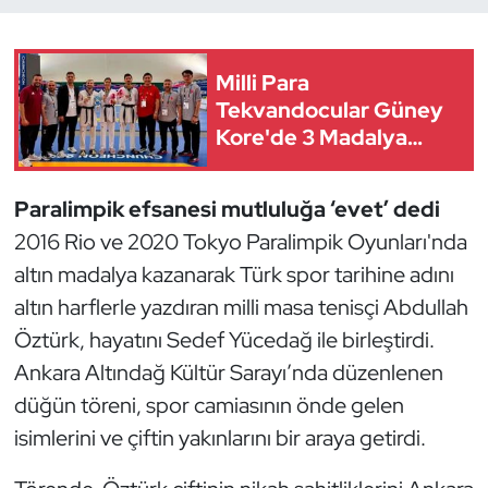
Dans Sporları
Milli Para
Dövüş Sanatı
Tekvandocular Güney
Kore'de 3 Madalya
Kazandı
E-Spor
Paralimpik efsanesi mutluluğa ‘evet’ dedi
Eskrim
2016 Rio ve 2020 Tokyo Paralimpik Oyunları'nda
altın madalya kazanarak Türk spor tarihine adını
Futbol
altın harflerle yazdıran milli masa tenisçi Abdullah
Futsal
Öztürk, hayatını Sedef Yücedağ ile birleştirdi.
Ankara Altındağ Kültür Sarayı’nda düzenlenen
Genel
düğün töreni, spor camiasının önde gelen
isimlerini ve çiftin yakınlarını bir araya getirdi.
Golf