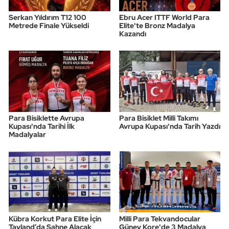
Serkan Yıldırım T12 100
Ebru Acer ITTF World Para
Metrede Finale Yükseldi
Elite'te Bronz Madalya
Kazandı
Para Bisiklette Avrupa
Para Bisiklet Milli Takımı
Kupası'nda Tarihi İlk
Avrupa Kupası'nda Tarih Yazdı
Madalyalar
Kübra Korkut Para Elite İçin
Milli Para Tekvandocular
Tayland’da Sahne Alacak
Güney Kore'de 3 Madalya