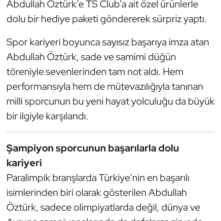
Abdullah Öztürk’e TS Club’a ait özel ürünlerle
Kempo
dolu bir hediye paketi göndererek sürpriz yaptı.
Kick Boks
Spor kariyeri boyunca sayısız başarıya imza atan
Abdullah Öztürk, sade ve samimi düğün
Kürek
töreniyle sevenlerinden tam not aldı. Hem
Masa Tenisi
performansıyla hem de mütevazılığıyla tanınan
milli sporcunun bu yeni hayat yolculuğu da büyük
Modern Pentatlon
bir ilgiyle karşılandı.
Motor Sporları
Şampiyon sporcunun başarılarla dolu
Muay Thai
kariyeri
Paralimpik branşlarda Türkiye'nin en başarılı
Okçuluk
isimlerinden biri olarak gösterilen Abdullah
Öztürk, sadece olimpiyatlarda değil, dünya ve
Optimist