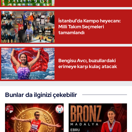
Triatlon
İstanbul’da Kempo heyecanı:
Milli Takım Seçmeleri
Voleybol
tamamlandı
Vücut Geliştirme Fitness
Wushu Kungfu
Bengisu Avcı, buzullardaki
erimeye karşı kulaç atacak
Yelken
Yüzme
Bunlar da ilginizi çekebilir