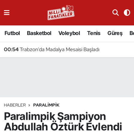
Atıcılık
Futbol
Basketbol
Voleybol
Tenis
Güreş
B
Atletizm
00:54
Trabzon'da Madalya Mesaisi Başladı
Badminton
Basketbol
Beyzbol
Bilardo
HABERLER
PARALIMPIK
Paralimpik Şampiyon
Binicilik
Abdullah Öztürk Evlendi
Bisiklet