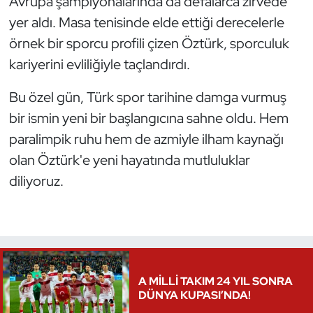
Avrupa şampiyonalarında da defalarca zirvede
Oryantiring
yer aldı. Masa tenisinde elde ettiği derecelerle
örnek bir sporcu profili çizen Öztürk, sporculuk
Özel Sporcular
kariyerini evliliğiyle taçlandırdı.
Paralimpik
Bu özel gün, Türk spor tarihine damga vurmuş
bir ismin yeni bir başlangıcına sahne oldu. Hem
Ragbi
paralimpik ruhu hem de azmiyle ilham kaynağı
olan Öztürk'e yeni hayatında mutluluklar
Satranç
diliyoruz.
Su Topu
Sualtı Sporları
Tekvando
A MİLLİ TAKIM 24 YIL SONRA
DÜNYA KUPASI’NDA!
Tenis