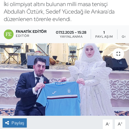
İki olimpiyat altını bulunan milli masa tenisçi
Bocce Bowling Dart
Abdullah Öztürk, Sedef Yücedağ ile Ankara'da
düzenlenen törenle evlendi.
Boks
FANATIK EDITÖR
07.12.2025 - 15:28
1
EDITÖR
YAYINLANMA
PAYLAŞIM
GÖS
Briç
Buz Hokeyi
Buz Pateni
Çim Hokeyi
Cimnastik
Curling
Paylaş
-
+
A
A
Dağcılık