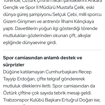
Törende, Öztürk çiftinin nikah şahitliklerini Ankara
Güreş
Gençlik ve Spor İl Müdürü Mustafa Çelik, eski
Halter
dünya güreş şampiyonu Selçuk Çebi, milli sporcu
Gizem Girişmen ve antrenör İlhami Kılınçkaya
Hava Sporları
yaptı. Davetlilerin yoğun ilgi gösterdiği törende
mutlulukları gözlerinden okunan çift, alkışlar
Hentbol
eşliğinde dünyaevine girdi.
İşitme Engelli Sporcular
Spor camiasından anlamlı destek ve
Judo ve Kuraş
sürprizler
Düğüne katılamayan Cumhurbaşkanı Recep
Kano ve Rafting
Tayyip Erdoğan, çifte telgraf göndererek
Karate
mutluluk dileklerini iletti. Spor camiasından da
Öztürk çiftine çok sayıda tebrik mesajı geldi.
Kayak
Trabzonspor Kulübü Başkanı Ertuğrul Doğan ise,