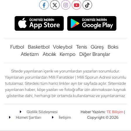
Futbol
Basketbol
Voleybol
Tenis
Güreş
Boks
Atletizm
Atıcılık
Kempo
Diğer Branşlar
Sitede yayınlanan içerik ve yorumlardan yazarları sorumludur.
Yayınlanan yorumlardan Milli Fanatikler | Milli Sporun Adresi sorumlu
tutulamaz. Sitedeki tüm harici linkler ayrı bir sayfada açılır. Sitemizde
yayınlanan haber, köşe yazıları ve fotoğraflar izin alınmaksızın kaynak
gösterilse dahi, herhangi bir ortamda kullanılamaz ve yayınlanamaz
Gizlilik Sözleşmesi
Haber Yazılımı:
TE Bilişim
|
Hizmet Şartları
İletişim
Copyright © 2026