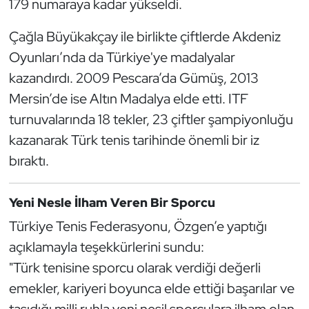
179 numaraya kadar yükseldi.
Oryantiring
Çağla Büyükakçay ile birlikte çiftlerde Akdeniz
Özel Sporcular
Oyunları’nda da Türkiye'ye madalyalar
kazandırdı. 2009 Pescara’da Gümüş, 2013
Paralimpik
Mersin’de ise Altın Madalya elde etti. ITF
turnuvalarında 18 tekler, 23 çiftler şampiyonluğu
Ragbi
kazanarak Türk tenis tarihinde önemli bir iz
bıraktı.
Satranç
Su Topu
Yeni Nesle İlham Veren Bir Sporcu
Türkiye Tenis Federasyonu, Özgen’e yaptığı
Sualtı Sporları
açıklamayla teşekkürlerini sundu:
"Türk tenisine sporcu olarak verdiği değerli
Tekvando
emekler, kariyeri boyunca elde ettiği başarılar ve
Tenis
taşıdığı milli ruhla yeni nesil sporculara ilham olan