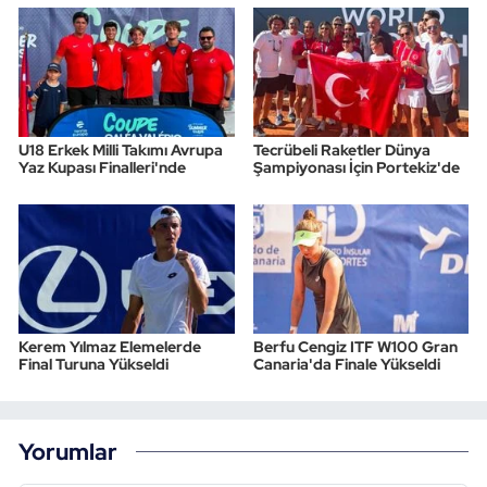
U18 Erkek Milli Takımı Avrupa
Tecrübeli Raketler Dünya
Yaz Kupası Finalleri'nde
Şampiyonası İçin Portekiz'de
Kerem Yılmaz Elemelerde
Berfu Cengiz ITF W100 Gran
Final Turuna Yükseldi
Canaria'da Finale Yükseldi
Yorumlar