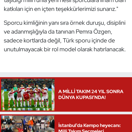
katkıları için en içten teşekkürlerimizi sunarız."
Triatlon
Sporcu kimliğinin yanı sıra örnek duruşu, disiplini
Voleybol
ve adanmışlığıyla da tanınan Pemra Özgen,
sadece kortlarda değil, Türk sporu içinde de
Vücut Geliştirme Fitness
unutulmayacak bir rol model olarak hatırlanacak.
Wushu Kungfu
Yelken
Yüzme
A MİLLİ TAKIM 24 YIL SONRA
DÜNYA KUPASI’NDA!
İstanbul’da Kempo heyecanı:
Milli Takım Seçmeleri