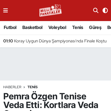
Atıcılık
Futbol
Basketbol
Voleybol
Tenis
Güreş
B
Atletizm
01:10
Koray Uygun Dünya Şampiyonası’nda Finale Koştu
Badminton
Basketbol
Beyzbol
Bilardo
HABERLER
TENIS
Pemra Özgen Tenise
Binicilik
Veda Etti: Kortlara Veda
Bisiklet