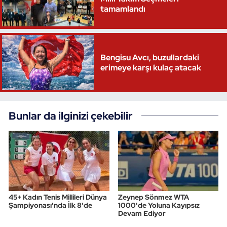
tamamlandı
Bengisu Avcı, buzullardaki
erimeye karşı kulaç atacak
Bunlar da ilginizi çekebilir
45+ Kadın Tenis Millileri Dünya
Zeynep Sönmez WTA
Şampiyonası'nda İlk 8'de
1000'de Yoluna Kayıpsız
Devam Ediyor