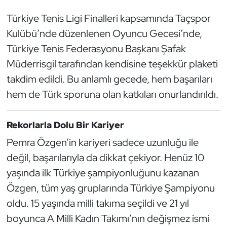
Güreş
Türkiye Tenis Ligi Finalleri kapsamında Taçspor
Halter
Kulübü’nde düzenlenen Oyuncu Gecesi’nde,
Türkiye Tenis Federasyonu Başkanı Şafak
Hava Sporları
Müderrisgil tarafından kendisine teşekkür plaketi
takdim edildi. Bu anlamlı gecede, hem başarıları
Hentbol
hem de Türk sporuna olan katkıları onurlandırıldı.
İşitme Engelli Sporcular
Rekorlarla Dolu Bir Kariyer
Judo ve Kuraş
Pemra Özgen’in kariyeri sadece uzunluğu ile
değil, başarılarıyla da dikkat çekiyor. Henüz 10
Kano ve Rafting
yaşında ilk Türkiye şampiyonluğunu kazanan
Karate
Özgen, tüm yaş gruplarında Türkiye Şampiyonu
oldu. 15 yaşında milli takıma seçildi ve 21 yıl
Kayak
boyunca A Milli Kadın Takımı’nın değişmez ismi