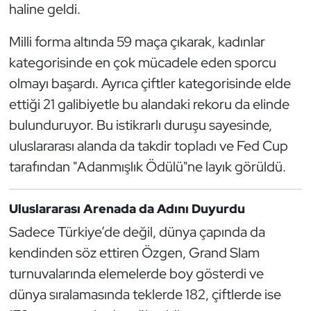
haline geldi.
Kempo
Milli forma altında 59 maça çıkarak, kadınlar
Kick Boks
kategorisinde en çok mücadele eden sporcu
olmayı başardı. Ayrıca çiftler kategorisinde elde
Kürek
ettiği 21 galibiyetle bu alandaki rekoru da elinde
Masa Tenisi
bulunduruyor. Bu istikrarlı duruşu sayesinde,
uluslararası alanda da takdir topladı ve Fed Cup
Modern Pentatlon
tarafından "Adanmışlık Ödülü"ne layık görüldü.
Motor Sporları
Uluslararası Arenada da Adını Duyurdu
Muay Thai
Sadece Türkiye’de değil, dünya çapında da
kendinden söz ettiren Özgen, Grand Slam
Okçuluk
turnuvalarında elemelerde boy gösterdi ve
dünya sıralamasında teklerde 182, çiftlerde ise
Optimist