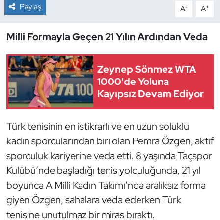
Paylaş
-
+
A
A
Dans Sporları
Milli Formayla Geçen 21 Yılın Ardından Veda
Dövüş Sanatı
Zeynep Sönmez WTA
E-Spor
1000'de Yoluna
Kayıpsız Devam Ediyor
Eskrim
Futbol
Türk tenisinin en istikrarlı ve en uzun soluklu
kadın sporcularından biri olan Pemra Özgen, aktif
Futsal
sporculuk kariyerine veda etti. 8 yaşında Taçspor
Kulübü’nde başladığı tenis yolculuğunda, 21 yıl
Genel
boyunca A Milli Kadın Takımı’nda aralıksız forma
Golf
giyen Özgen, sahalara veda ederken Türk
tenisine unutulmaz bir miras bıraktı.