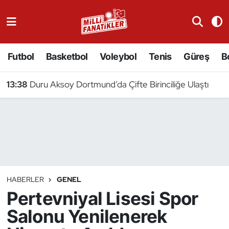
Atıcılık
Futbol
Basketbol
Voleybol
Tenis
Güreş
B
Atletizm
13:38
Duru Aksoy Dortmund’da Çifte Birinciliğe Ulaştı
Badminton
Basketbol
Beyzbol
Bilardo
HABERLER
GENEL
Pertevniyal Lisesi Spor
Binicilik
Salonu Yenilenerek
Bisiklet