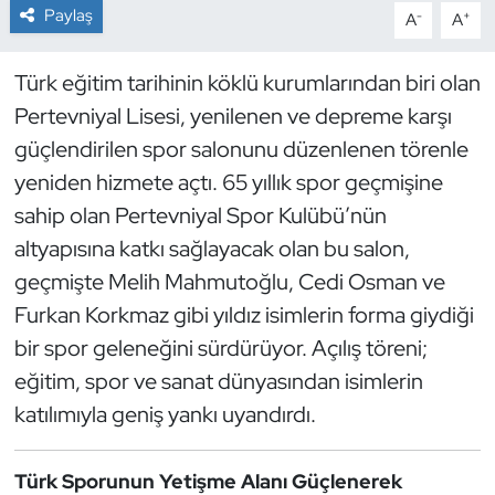
Paylaş
-
+
A
A
Dans Sporları
Türk eğitim tarihinin köklü kurumlarından biri olan
Dövüş Sanatı
Pertevniyal Lisesi, yenilenen ve depreme karşı
güçlendirilen spor salonunu düzenlenen törenle
E-Spor
yeniden hizmete açtı. 65 yıllık spor geçmişine
sahip olan Pertevniyal Spor Kulübü’nün
Eskrim
altyapısına katkı sağlayacak olan bu salon,
Futbol
geçmişte Melih Mahmutoğlu, Cedi Osman ve
Furkan Korkmaz gibi yıldız isimlerin forma giydiği
Futsal
bir spor geleneğini sürdürüyor. Açılış töreni;
eğitim, spor ve sanat dünyasından isimlerin
Genel
katılımıyla geniş yankı uyandırdı.
Golf
Türk Sporunun Yetişme Alanı Güçlenerek