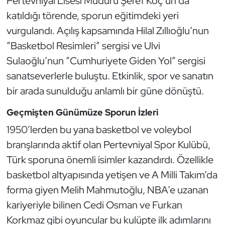
Pertevniyal Lisesi Müdürü Şeref Koç’un da
Kempo
katıldığı törende, sporun eğitimdeki yeri
vurgulandı. Açılış kapsamında Hilal Zıllıoğlu’nun
Kick Boks
“Basketbol Resimleri” sergisi ve Ulvi
Sulaoğlu’nun “Cumhuriyete Giden Yol” sergisi
Kürek
sanatseverlerle buluştu. Etkinlik, spor ve sanatın
Masa Tenisi
bir arada sunulduğu anlamlı bir güne dönüştü.
Modern Pentatlon
Geçmişten Günümüze Sporun İzleri
1950’lerden bu yana basketbol ve voleybol
Motor Sporları
branşlarında aktif olan Pertevniyal Spor Kulübü,
Türk sporuna önemli isimler kazandırdı. Özellikle
Muay Thai
basketbol altyapısında yetişen ve A Milli Takım’da
Okçuluk
forma giyen Melih Mahmutoğlu, NBA’e uzanan
kariyeriyle bilinen Cedi Osman ve Furkan
Optimist
Korkmaz gibi oyuncular bu kulüpte ilk adımlarını