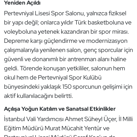
Güreş
Yeniden Açıldı
Pertevniyal Lisesi Spor Salonu, yalnızca fiziksel
Halter
bir yapı değil; onlarca yıldır Türk basketboluna ve
voleyboluna yetenek kazandıran bir spor mirası.
Hava Sporları
Depreme karşı güçlendirme ve modernizasyon
Hentbol
çalışmalarıyla yenilenen salon, genç sporcular için
güvenli ve donanımlı bir antrenman alanı haline
İşitme Engelli Sporcular
geldi. Törende konuşan yetkililer, salonun hem
okul hem de Pertevniyal Spor Kulübü
Judo ve Kuraş
bünyesindeki yaklaşık 150 sporcunun gelişimi için
aktif kullanılacağını belirtti.
Kano ve Rafting
Açılışa Yoğun Katılım ve Sanatsal Etkinlikler
Karate
İstanbul Vali Yardımcısı Ahmet Süheyl Üçer, İl Milli
Kayak
Eğitim Müdürü Murat Mücahit Yentür ve