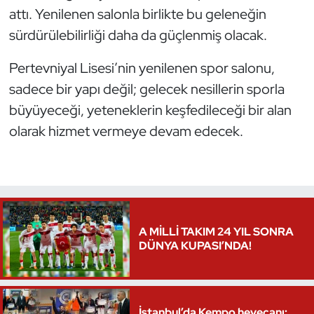
attı. Yenilenen salonla birlikte bu geleneğin
Oryantiring
sürdürülebilirliği daha da güçlenmiş olacak.
Özel Sporcular
Pertevniyal Lisesi’nin yenilenen spor salonu,
sadece bir yapı değil; gelecek nesillerin sporla
Paralimpik
büyüyeceği, yeteneklerin keşfedileceği bir alan
Ragbi
olarak hizmet vermeye devam edecek.
Satranç
Su Topu
A MİLLİ TAKIM 24 YIL SONRA
Sualtı Sporları
DÜNYA KUPASI’NDA!
Tekvando
Tenis
İstanbul’da Kempo heyecanı: