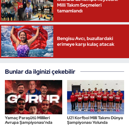
Milli Takım Seçmeleri
tamamlandı
Triatlon
Voleybol
Bengisu Avcı, buzullardaki
Vücut Geliştirme Fitness
erimeye karşı kulaç atacak
Wushu Kungfu
Yelken
Bunlar da ilginizi çekebilir
Yüzme
Yamaç Paraşütü Millileri
U21 Korfbol Milli Takımı Dünya
Avrupa Şampiyonası'nda
Şampiyonası Yolunda