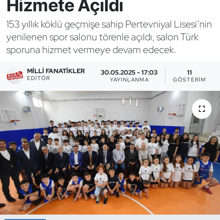
Hizmete Açıldı
Bocce Bowling Dart
153 yıllık köklü geçmişe sahip Pertevniyal Lisesi’nin
yenilenen spor salonu törenle açıldı, salon Türk
Boks
sporuna hizmet vermeye devam edecek.
Briç
MILLI FANATIKLER
30.05.2025 - 17:03
11
EDITÖR
YAYINLANMA
GÖSTERIM
Buz Hokeyi
Buz Pateni
Çim Hokeyi
Cimnastik
Curling
Dağcılık