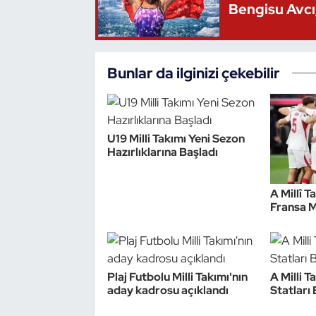
Bengisu Avcı,
Triatlon
Voleybol
Bunlar da ilginizi çekebilir
Vücut Geliştirme Fitness
Wushu Kungfu
U19 Milli Takımı Yeni Sezon
Hazırlıklarına Başladı
Yelken
A Millî T
Fransa M
Yüzme
Plaj Futbolu Milli Takımı'nın
A Milli T
aday kadrosu açıklandı
Statları 