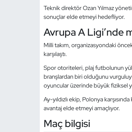
Kempo
Teknik direktör Ozan Yılmaz yönetim
sonuçlar elde etmeyi hedefliyor.
Kick Boks
Avrupa A Ligi’nde 
Kürek
Milli takım, organizasyondaki öncek
Masa Tenisi
karşılaştı.
Modern Pentatlon
Spor otoriteleri, plaj futbolunun yü
branşlardan biri olduğunu vurguluy
Motor Sporları
oyuncular üzerinde büyük fiziksel yü
Muay Thai
Ay-yıldızlı ekip, Polonya karşısında
avantaj elde etmeyi amaçlıyor.
Okçuluk
Maç bilgisi
Optimist