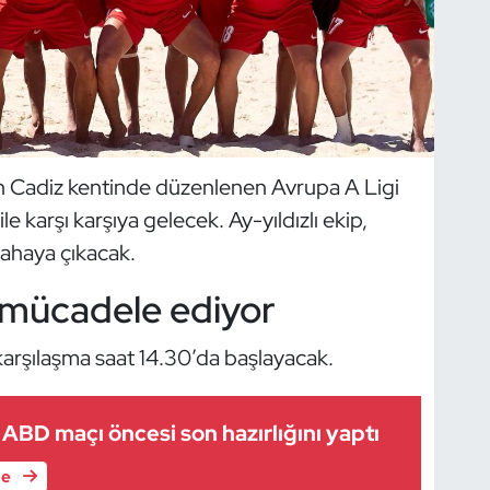
nın Cadiz kentinde düzenlenen Avrupa A Ligi
karşı karşıya gelecek. Ay-yıldızlı ekip,
sahaya çıkacak.
e mücadele ediyor
arşılaşma saat 14.30’da başlayacak.
m ABD maçı öncesi son hazırlığını yaptı
le