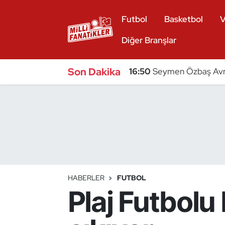
Futbol
Basketbol
V
Atıcılık
Diğer Branşlar
Atletizm
Son Dakika
16:50
Seymen Özbaş Avru
Badminton
Basketbol
Beyzbol
Bilardo
HABERLER
FUTBOL
Plaj Futbolu 
Binicilik
Bisiklet