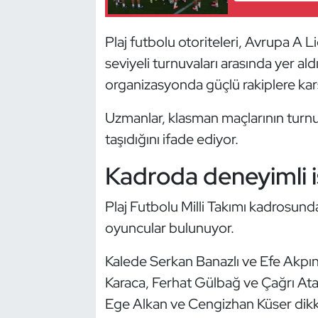
Güreş
Plaj futbolu otoriteleri, Avrupa A 
Halter
seviyeli turnuvaları arasında yer aldığ
Hava Sporları
organizasyonda güçlü rakiplere ka
Hentbol
Uzmanlar, klasman maçlarının turn
taşıdığını ifade ediyor.
İşitme Engelli Sporcular
Kadroda deneyimli is
Judo ve Kuraş
Plaj Futbolu Milli Takımı kadrosund
Kano ve Rafting
oyuncular bulunuyor.
Karate
Kalede Serkan Banazlı ve Efe Akpı
Karaca, Ferhat Gülbağ ve Çağrı Atal
Kayak
Ege Alkan ve Cengizhan Küser dikk