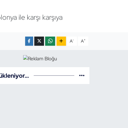
lonya ile karşı karşıya
-
+
A
A
ükleniyor...