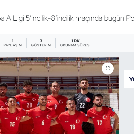
pa A Ligi 5’incilik-8’incilik maçında bugün Po
1
3
1 DK
PAYLAŞIM
GÖSTERIM
OKUNMA SÜRESI
Y