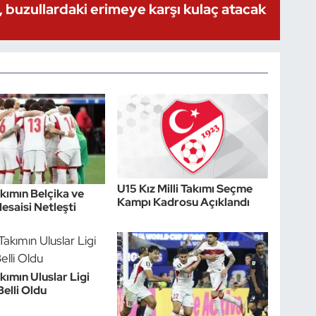
 buzullardaki erimeye karşı kulaç atacak
U15 Kız Milli Takımı Seçme
akımın Belçika ve
Kampı Kadrosu Açıklandı
esaisi Netleşti
akımın Uluslar Ligi
Belli Oldu