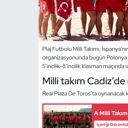
Dans Sporları
Dövüş Sanatı
E-Spor
Plaj Futbolu Milli Takımı, İspanya’
organizasyonunda bugün Polonya ile 
Eskrim
5’incilik-8’incilik klasman maçında 
Futbol
Milli takım Cadiz’d
Futsal
Real Plaza De Toros’ta oynanacak k
Genel
A Milli Takı
Golf
İçeriği Görüntü