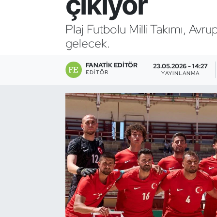
çıkıyor
Bocce Bowling Dart
Plaj Futbolu Milli Takımı, Avru
gelecek.
Boks
FANATIK EDITÖR
Briç
23.05.2026 - 14:27
EDITÖR
YAYINLANMA
Buz Hokeyi
Buz Pateni
Çim Hokeyi
Cimnastik
Curling
Dağcılık