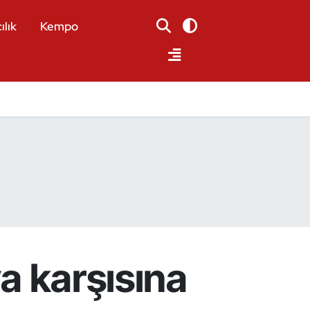
ılık
Kempo
ya karşısına