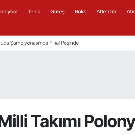
oleybol
Tenis
Güreş
Boks
Atletizm
Atıc
pa Şampiyonası'nda Final Peşinde
Milli Takımı Polon