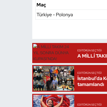
Maç
Oryantiring
Türkiye - Polonya
Özel Sporcular
Paralimpik
Ragbi
EDITÖRÜN SEÇTIĞI
A MİLLİ TAK
Satranç
Su Topu
EDITÖRÜN SEÇTIĞI
İstanbul’da 
Sualtı Sporları
tamamlandı
Tekvando
Tenis
EDITÖRÜN SEÇTIĞI