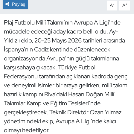
Paylaş
-
+
A
A
Dans Sporları
Plaj Futbolu Millî Takımı’nın Avrupa A Ligi’nde
Dövüş Sanatı
mücadele edeceği aday kadro belli oldu. Ay-
Yıldızlı ekip, 20-25 Mayıs 2026 tarihleri arasında
E-Spor
İspanya’nın Cadiz kentinde düzenlenecek
organizasyonda Avrupa’nın güçlü takımlarına
Eskrim
karşı sahaya çıkacak. Türkiye Futbol
Futbol
Federasyonu tarafından açıklanan kadroda genç
ve deneyimli isimler bir araya gelirken, millî takım
Futsal
hazırlık kampını Riva’daki Hasan Doğan Millî
Takımlar Kamp ve Eğitim Tesisleri’nde
Genel
gerçekleştirecek. Teknik Direktör Ozan Yılmaz
yönetimindeki ekip, Avrupa A Ligi’nde kalıcı
Golf
olmayı hedefliyor.