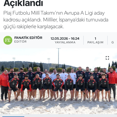
Açıklandı
Bocce Bowling Dart
Plaj Futbolu Millî Takımı’nın Avrupa A Ligi aday
kadrosu açıklandı. Millîler, İspanya’daki turnuvada
Boks
güçlü rakiplerle karşılaşacak.
Briç
FANATIK EDITÖR
12.05.2026 - 16:24
1
EDITÖR
YAYINLANMA
PAYLAŞIM
GÖ
Buz Hokeyi
Buz Pateni
Çim Hokeyi
Cimnastik
Curling
Dağcılık