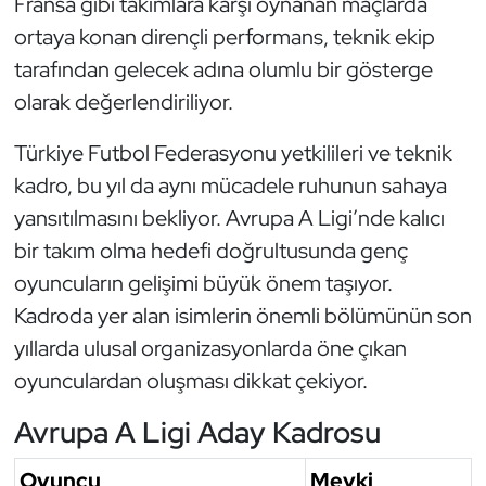
Fransa gibi takımlara karşı oynanan maçlarda
ortaya konan dirençli performans, teknik ekip
Triatlon
tarafından gelecek adına olumlu bir gösterge
Voleybol
olarak değerlendiriliyor.
Türkiye Futbol Federasyonu yetkilileri ve teknik
Vücut Geliştirme Fitness
kadro, bu yıl da aynı mücadele ruhunun sahaya
Wushu Kungfu
yansıtılmasını bekliyor. Avrupa A Ligi’nde kalıcı
bir takım olma hedefi doğrultusunda genç
Yelken
oyuncuların gelişimi büyük önem taşıyor.
Kadroda yer alan isimlerin önemli bölümünün son
Yüzme
yıllarda ulusal organizasyonlarda öne çıkan
oyunculardan oluşması dikkat çekiyor.
Avrupa A Ligi Aday Kadrosu
Oyuncu
Mevki