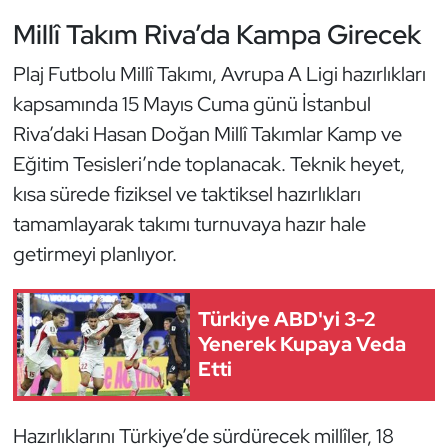
Güreş
Millî Takım Riva’da Kampa Girecek
Halter
Plaj Futbolu Millî Takımı, Avrupa A Ligi hazırlıkları
kapsamında 15 Mayıs Cuma günü İstanbul
Hava Sporları
Riva’daki Hasan Doğan Millî Takımlar Kamp ve
Hentbol
Eğitim Tesisleri’nde toplanacak. Teknik heyet,
kısa sürede fiziksel ve taktiksel hazırlıkları
İşitme Engelli Sporcular
tamamlayarak takımı turnuvaya hazır hale
getirmeyi planlıyor.
Judo ve Kuraş
Kano ve Rafting
Türkiye ABD'yi 3-2
Yenerek Kupaya Veda
Karate
Etti
Kayak
Hazırlıklarını Türkiye’de sürdürecek millîler, 18