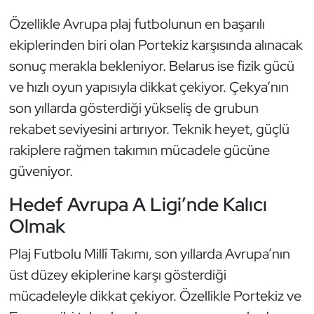
Oryantiring
Özellikle Avrupa plaj futbolunun en başarılı
ekiplerinden biri olan Portekiz karşısında alınacak
Özel Sporcular
sonuç merakla bekleniyor. Belarus ise fizik gücü
ve hızlı oyun yapısıyla dikkat çekiyor. Çekya’nın
Paralimpik
son yıllarda gösterdiği yükseliş de grubun
Ragbi
rekabet seviyesini artırıyor. Teknik heyet, güçlü
rakiplere rağmen takımın mücadele gücüne
Satranç
güveniyor.
Su Topu
Hedef Avrupa A Ligi’nde Kalıcı
Olmak
Sualtı Sporları
Plaj Futbolu Millî Takımı, son yıllarda Avrupa’nın
Tekvando
üst düzey ekiplerine karşı gösterdiği
mücadeleyle dikkat çekiyor. Özellikle Portekiz ve
Tenis