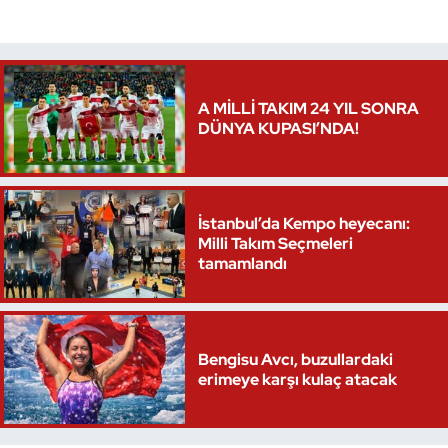
A MİLLİ TAKIM 24 YIL SONRA
DÜNYA KUPASI’NDA!
İstanbul’da Kempo heyecanı:
Milli Takım Seçmeleri
tamamlandı
Bengisu Avcı, buzullardaki
erimeye karşı kulaç atacak