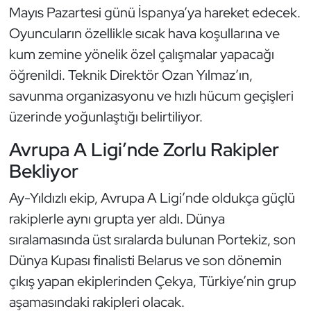
Mayıs Pazartesi günü İspanya’ya hareket edecek.
Kempo
Oyuncuların özellikle sıcak hava koşullarına ve
Kick Boks
kum zemine yönelik özel çalışmalar yapacağı
öğrenildi. Teknik Direktör Ozan Yılmaz’ın,
Kürek
savunma organizasyonu ve hızlı hücum geçişleri
üzerinde yoğunlaştığı belirtiliyor.
Masa Tenisi
Avrupa A Ligi’nde Zorlu Rakipler
Modern Pentatlon
Bekliyor
Motor Sporları
Ay-Yıldızlı ekip, Avrupa A Ligi’nde oldukça güçlü
rakiplerle aynı grupta yer aldı. Dünya
Muay Thai
sıralamasında üst sıralarda bulunan Portekiz, son
Dünya Kupası finalisti Belarus ve son dönemin
Okçuluk
çıkış yapan ekiplerinden Çekya, Türkiye’nin grup
Optimist
aşamasındaki rakipleri olacak.