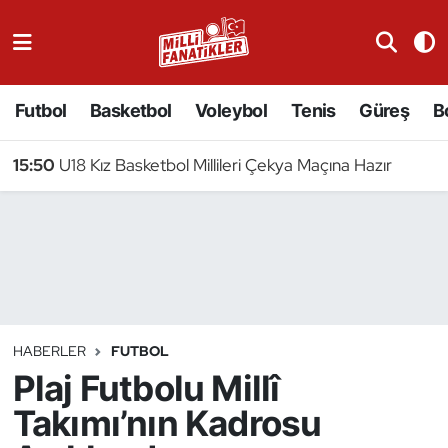
Atıcılık
Futbol
Basketbol
Voleybol
Tenis
Güreş
B
Atletizm
15:50
U18 Kız Basketbol Millileri Çekya Maçına Hazır
Badminton
Basketbol
Beyzbol
Bilardo
HABERLER
FUTBOL
Plaj Futbolu Millî
Binicilik
Takımı’nın Kadrosu
Bisiklet