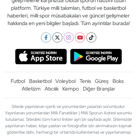
gelişmelerle karşınızda! Ulusal sporun nabzını tutan
platform. Türkiye milli takımları, futbol ve basketbol
haberleri, milli spor müsabakaları ve güncel gelişmeler
hakkında en yeni bilgiler başladı. Tüm ayrıntılar burada!
Futbol
Basketbol
Voleybol
Tenis
Güreş
Boks
Atletizm
Atıcılık
Kempo
Diğer Branşlar
Sitede yayınlanan içerik ve yorumlardan yazarları sorumludur.
Yayınlanan yorumlardan Milli Fanatikler | Milli Sporun Adresi sorumlu
tutulamaz. Sitedeki tüm harici linkler ayrı bir sayfada açılır. Sitemizde
yayınlanan haber, köşe yazıları ve fotoğraflar izin alınmaksızın kaynak
gösterilse dahi, herhangi bir ortamda kullanılamaz ve yayınlanamaz