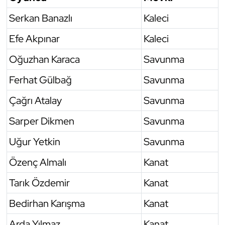
Serkan Banazlı
Kaleci
Efe Akpınar
Kaleci
Oğuzhan Karaca
Savunma
Ferhat Gülbağ
Savunma
Çağrı Atalay
Savunma
Sarper Dikmen
Savunma
Uğur Yetkin
Savunma
Özenç Almalı
Kanat
Tarık Özdemir
Kanat
Bedirhan Karışma
Kanat
Arda Yılmaz
Kanat