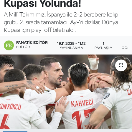
Kupası Yolunda!
Bocce Bowling Dart
A Millî Takımımız, İspanya ile 2-2 berabere kalıp
grubu 2. sırada tamamladı. Ay-Yıldızlılar, Dünya
Boks
Kupası için play-off bileti aldı.
Briç
FANATIK EDITÖR
19.11.2025 - 11:12
1
EDITÖR
YAYINLANMA
PAYLAŞIM
GÖST
Buz Hokeyi
Buz Pateni
Çim Hokeyi
Cimnastik
Curling
Dağcılık