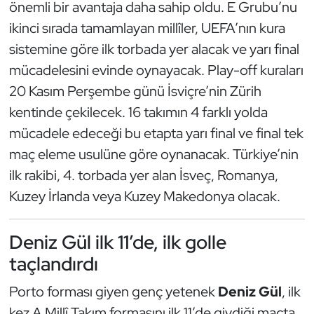
önemli bir avantaja daha sahip oldu. E Grubu’nu
Kempo
ikinci sırada tamamlayan millîler, UEFA’nın kura
sistemine göre ilk torbada yer alacak ve yarı final
Kick Boks
mücadelesini evinde oynayacak. Play-off kuraları
Kürek
20 Kasım Perşembe günü İsviçre’nin Zürih
kentinde çekilecek. 16 takımın 4 farklı yolda
Masa Tenisi
mücadele edeceği bu etapta yarı final ve final tek
maç eleme usulüne göre oynanacak. Türkiye’nin
Modern Pentatlon
ilk rakibi, 4. torbada yer alan İsveç, Romanya,
Motor Sporları
Kuzey İrlanda veya Kuzey Makedonya olacak.
Muay Thai
Deniz Gül ilk 11’de, ilk golle
taçlandırdı
Okçuluk
Porto forması giyen genç yetenek
Deniz Gül
, ilk
Optimist
kez A Millî Takım formasını ilk 11’de giydiği maçta