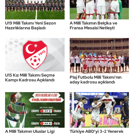
U19 Milli Takımı Yeni Sezon
A Millî Takımın Belçika ve
Hazırlıklarına Başladı
Fransa Mesaisi Netleşti
U15 Kız Milli Takımı Seçme
Plaj Futbolu Milli Takımı'nın
Kampı Kadrosu Açıklandı
aday kadrosu açıklandı
A Milli Takımın Uluslar Ligi
Türkiye ABD'yi 3-2 Yenerek