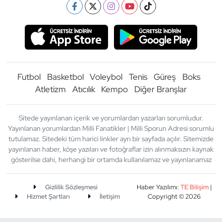
Futbol
Basketbol
Voleybol
Tenis
Güreş
Boks
Atletizm
Atıcılık
Kempo
Diğer Branşlar
Sitede yayınlanan içerik ve yorumlardan yazarları sorumludur.
Yayınlanan yorumlardan Milli Fanatikler | Milli Sporun Adresi sorumlu
tutulamaz. Sitedeki tüm harici linkler ayrı bir sayfada açılır. Sitemizde
yayınlanan haber, köşe yazıları ve fotoğraflar izin alınmaksızın kaynak
gösterilse dahi, herhangi bir ortamda kullanılamaz ve yayınlanamaz
Gizlilik Sözleşmesi
Haber Yazılımı:
TE Bilişim
|
Hizmet Şartları
İletişim
Copyright © 2026