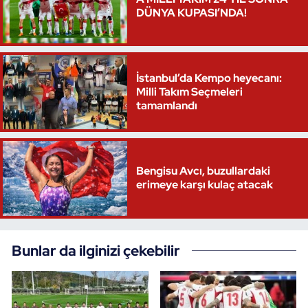
DÜNYA KUPASI’NDA!
İstanbul’da Kempo heyecanı:
Milli Takım Seçmeleri
tamamlandı
Bengisu Avcı, buzullardaki
erimeye karşı kulaç atacak
Bunlar da ilginizi çekebilir