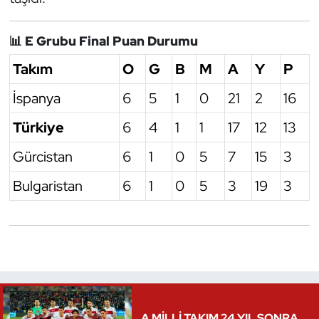
📊
E Grubu Final Puan Durumu
Takım
O
G
B
M
A
Y
P
İspanya
6
5
1
0
21
2
16
Türkiye
6
4
1
1
17
12
13
Gürcistan
6
1
0
5
7
15
3
Bulgaristan
6
1
0
5
3
19
3
A MİLLİ TAKIM 24 YIL SONRA