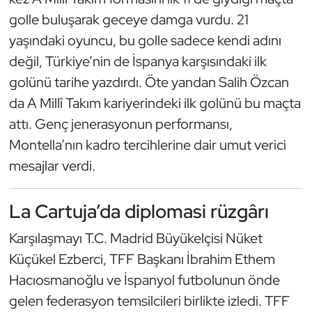
golle buluşarak geceye damga vurdu. 21
Oryantiring
yaşındaki oyuncu, bu golle sadece kendi adını
Özel Sporcular
değil, Türkiye’nin de İspanya karşısındaki ilk
golünü tarihe yazdırdı. Öte yandan Salih Özcan
Paralimpik
da A Millî Takım kariyerindeki ilk golünü bu maçta
attı. Genç jenerasyonun performansı,
Ragbi
Montella’nın kadro tercihlerine dair umut verici
Satranç
mesajlar verdi.
Su Topu
La Cartuja’da diplomasi rüzgârı
Sualtı Sporları
Karşılaşmayı T.C. Madrid Büyükelçisi Nüket
Küçükel Ezberci, TFF Başkanı İbrahim Ethem
Tekvando
Hacıosmanoğlu ve İspanyol futbolunun önde
gelen federasyon temsilcileri birlikte izledi. TFF
Tenis