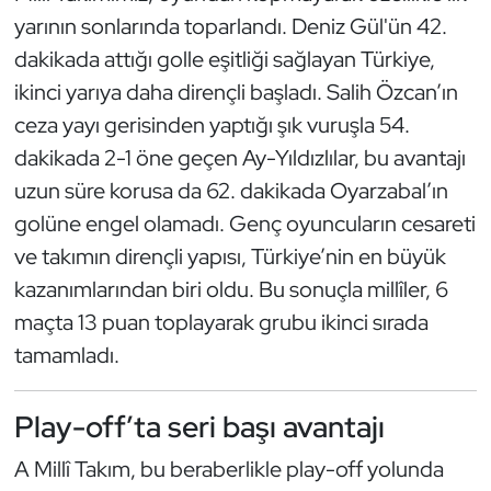
Güreş
yarının sonlarında toparlandı. Deniz Gül'ün 42.
dakikada attığı golle eşitliği sağlayan Türkiye,
Halter
ikinci yarıya daha dirençli başladı. Salih Özcan’ın
Hava Sporları
ceza yayı gerisinden yaptığı şık vuruşla 54.
dakikada 2-1 öne geçen Ay-Yıldızlılar, bu avantajı
Hentbol
uzun süre korusa da 62. dakikada Oyarzabal’ın
golüne engel olamadı. Genç oyuncuların cesareti
İşitme Engelli Sporcular
ve takımın dirençli yapısı, Türkiye’nin en büyük
kazanımlarından biri oldu. Bu sonuçla millîler, 6
Judo ve Kuraş
maçta 13 puan toplayarak grubu ikinci sırada
Kano ve Rafting
tamamladı.
Karate
Play-off’ta seri başı avantajı
Kayak
A Millî Takım, bu beraberlikle play-off yolunda