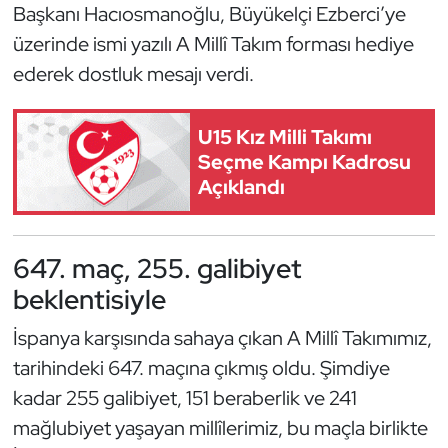
Başkanı Hacıosmanoğlu, Büyükelçi Ezberci’ye
Triatlon
üzerinde ismi yazılı A Millî Takım forması hediye
ederek dostluk mesajı verdi.
Voleybol
U15 Kız Milli Takımı
Vücut Geliştirme Fitness
Seçme Kampı Kadrosu
Açıklandı
Wushu Kungfu
Yelken
647. maç, 255. galibiyet
beklentisiyle
Yüzme
İspanya karşısında sahaya çıkan A Millî Takımımız,
tarihindeki 647. maçına çıkmış oldu. Şimdiye
kadar 255 galibiyet, 151 beraberlik ve 241
mağlubiyet yaşayan millîlerimiz, bu maçla birlikte