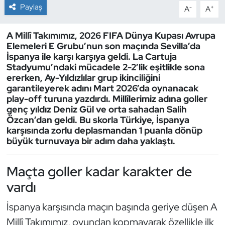
Paylaş
-
+
A
A
Dans Sporları
A Millî Takımımız, 2026 FIFA Dünya Kupası Avrupa
Elemeleri E Grubu’nun son maçında Sevilla’da
Dövüş Sanatı
İspanya ile karşı karşıya geldi. La Cartuja
Stadyumu’ndaki mücadele 2-2’lik eşitlikle sona
E-Spor
ererken, Ay-Yıldızlılar grup ikinciliğini
garantileyerek adını Mart 2026’da oynanacak
play-off turuna yazdırdı. Millîlerimiz adına goller
Eskrim
genç yıldız Deniz Gül ve orta sahadan Salih
Özcan’dan geldi. Bu skorla Türkiye, İspanya
Futbol
karşısında zorlu deplasmandan 1 puanla dönüp
büyük turnuvaya bir adım daha yaklaştı.
Futsal
Maçta goller kadar karakter de
Genel
vardı
Golf
İspanya karşısında maçın başında geriye düşen A
Millî Takımımız, oyundan kopmayarak özellikle ilk