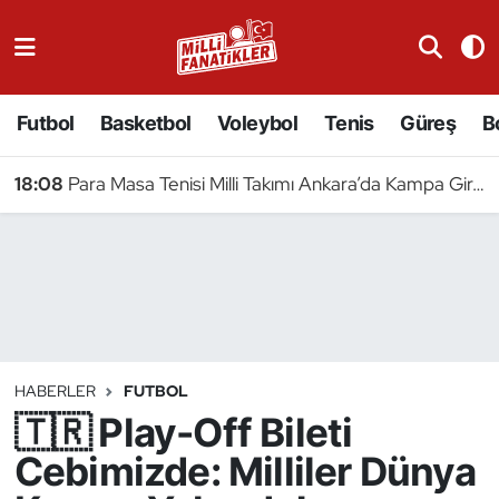
Atıcılık
Futbol
Basketbol
Voleybol
Tenis
Güreş
B
Atletizm
18:08
Para Masa Tenisi Milli Takımı Ankara’da Kampa Girdi
Badminton
Basketbol
Beyzbol
Bilardo
HABERLER
FUTBOL
🇹🇷 Play-Off Bileti
Binicilik
Cebimizde: Milliler Dünya
Bisiklet