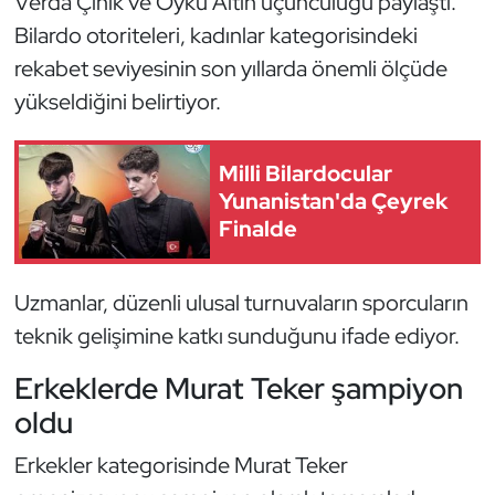
Verda Çinik ve Öykü Altın üçüncülüğü paylaştı.
Güreş
Bilardo otoriteleri, kadınlar kategorisindeki
Halter
rekabet seviyesinin son yıllarda önemli ölçüde
yükseldiğini belirtiyor.
Hava Sporları
Milli Bilardocular
Hentbol
Yunanistan'da Çeyrek
Finalde
İşitme Engelli Sporcular
Judo ve Kuraş
Uzmanlar, düzenli ulusal turnuvaların sporcuların
teknik gelişimine katkı sunduğunu ifade ediyor.
Kano ve Rafting
Erkeklerde Murat Teker şampiyon
Karate
oldu
Kayak
Erkekler kategorisinde Murat Teker