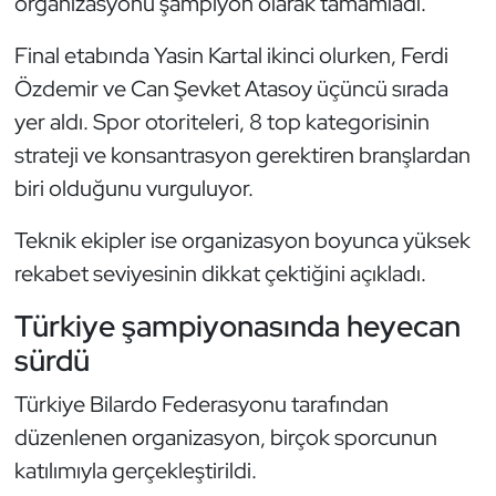
organizasyonu şampiyon olarak tamamladı.
Kempo
Final etabında Yasin Kartal ikinci olurken, Ferdi
Kick Boks
Özdemir ve Can Şevket Atasoy üçüncü sırada
yer aldı. Spor otoriteleri, 8 top kategorisinin
Kürek
strateji ve konsantrasyon gerektiren branşlardan
biri olduğunu vurguluyor.
Masa Tenisi
Teknik ekipler ise organizasyon boyunca yüksek
Modern Pentatlon
rekabet seviyesinin dikkat çektiğini açıkladı.
Motor Sporları
Türkiye şampiyonasında heyecan
sürdü
Muay Thai
Türkiye Bilardo Federasyonu tarafından
Okçuluk
düzenlenen organizasyon, birçok sporcunun
katılımıyla gerçekleştirildi.
Optimist