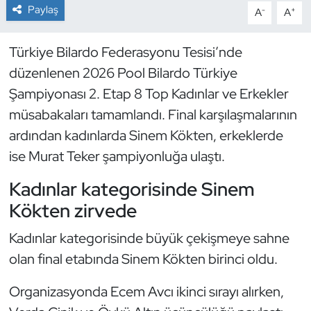
Paylaş
-
+
A
A
Dans Sporları
Türkiye Bilardo Federasyonu Tesisi’nde
Dövüş Sanatı
düzenlenen 2026 Pool Bilardo Türkiye
Şampiyonası 2. Etap 8 Top Kadınlar ve Erkekler
E-Spor
müsabakaları tamamlandı. Final karşılaşmalarının
ardından kadınlarda Sinem Kökten, erkeklerde
Eskrim
ise Murat Teker şampiyonluğa ulaştı.
Futbol
Kadınlar kategorisinde Sinem
Kökten zirvede
Futsal
Kadınlar kategorisinde büyük çekişmeye sahne
Genel
olan final etabında Sinem Kökten birinci oldu.
Golf
Organizasyonda Ecem Avcı ikinci sırayı alırken,