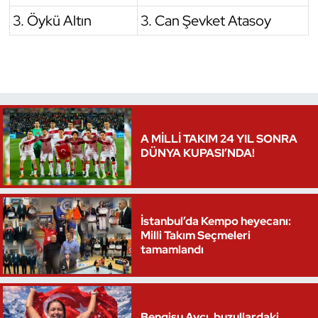
3. Öykü Altın
3. Can Şevket Atasoy
Triatlon
Voleybol
Vücut Geliştirme Fitness
Wushu Kungfu
A MİLLİ TAKIM 24 YIL SONRA
DÜNYA KUPASI’NDA!
Yelken
Yüzme
İstanbul’da Kempo heyecanı:
Milli Takım Seçmeleri
tamamlandı
Bengisu Avcı, buzullardaki