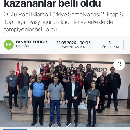
kazananlar belli oldu
Bocce Bowling Dart
2026 Pool Bilardo Türkiye Şampiyonası 2. Etap 8
Top organizasyonunda kadınlar ve erkeklerde
Boks
şampiyonlar belli oldu.
Briç
FANATIK EDITÖR
22.05.2026 - 00:05
3
EDITÖR
YAYINLANMA
GÖSTERIM
Buz Hokeyi
Buz Pateni
Çim Hokeyi
Cimnastik
Curling
Dağcılık