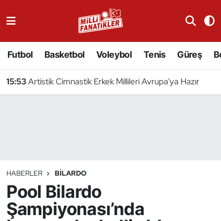
Atıcılık
Futbol
Basketbol
Voleybol
Tenis
Güreş
B
Atletizm
15:53
Artistik Cimnastik Erkek Millileri Avrupa'ya Hazır
Badminton
Basketbol
Beyzbol
Bilardo
HABERLER
BILARDO
Pool Bilardo
Binicilik
Şampiyonası’nda
Bisiklet