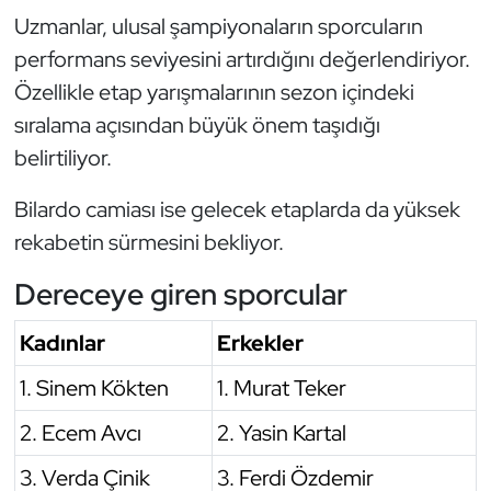
Uzmanlar, ulusal şampiyonaların sporcuların
Oryantiring
performans seviyesini artırdığını değerlendiriyor.
Özel Sporcular
Özellikle etap yarışmalarının sezon içindeki
sıralama açısından büyük önem taşıdığı
Paralimpik
belirtiliyor.
Ragbi
Bilardo camiası ise gelecek etaplarda da yüksek
rekabetin sürmesini bekliyor.
Satranç
Dereceye giren sporcular
Su Topu
Kadınlar
Erkekler
Sualtı Sporları
1. Sinem Kökten
1. Murat Teker
Tekvando
2. Ecem Avcı
2. Yasin Kartal
3. Verda Çinik
3. Ferdi Özdemir
Tenis